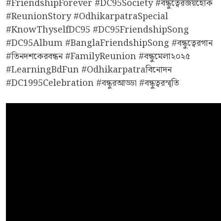
#FriendshipForever #DC95Society #বন্ধুত্বেরজয়হোক
#ReunionStory #OdhikarpatraSpecial
#KnowThyselfDC95 #DC95FriendshipSong
#DC95Album #BanglaFriendshipSong #বন্ধুত্বেরগান
#তিনদশকেরবন্ধন #FamilyReunion #বন্ধুমেলা২০২৫
#LearningBdFun #Odhikarpatraবিনোদন
#DC1995Celebration #বন্ধুরআড্ডা #বন্ধুত্বরস্মৃতি