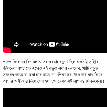
পড়ন্ত বিকেলে বিদায়লগ্নে সবার চোখেমুখে ছিল একটাই তৃপ্তি।
জীবনের অপরাহ্নে এসেও এই বন্ধুরা প্রমাণ করলেন, খাঁটি বন্ধুত্ব
সময়ের কাছে কখনো হার মানে না। শিকড়ের টানে বার বার ফিরে
আসার অঙ্গীকার নিয়ে শেষ হয় ২০২৫-এর এই প্রাণবন্ত মিলনমেলা।