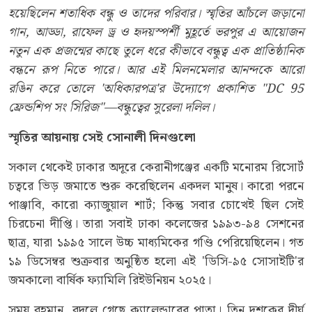
হয়েছিলেন শতাধিক বন্ধু ও তাদের পরিবার। স্মৃতির আঁচলে জড়ানো
গান, আড্ডা, রাফেল ড্র ও হৃদয়স্পর্শী মুহূর্তে ভরপুর এ আয়োজন
নতুন এক প্রজন্মের কাছে তুলে ধরে কীভাবে বন্ধুত্ব এক প্রাতিষ্ঠানিক
বন্ধনে রূপ নিতে পারে। আর এই মিলনমেলার আনন্দকে আরো
রঙিন করে তোলে 'অধিকারপত্র'র উদ্যোগে প্রকাশিত "DC 95
ফ্রেন্ডশিপ সং সিরিজ"—বন্ধুত্বের সুরেলা দলিল।
স্মৃতির
আয়নায়
সেই
সোনালী
দিনগুলো
সকাল থেকেই ঢাকার অদূরে কেরানীগঞ্জের একটি মনোরম রিসোর্ট
চত্বরে ভিড় জমাতে শুরু করেছিলেন একদল মানুষ। কারো পরনে
পাঞ্জাবি, কারো ক্যাজুয়াল শার্ট; কিন্তু সবার চোখেই ছিল সেই
চিরচেনা দীপ্তি। তারা সবাই ঢাকা কলেজের ১৯৯৩-৯৪ সেশনের
ছাত্র, যারা ১৯৯৫ সালে উচ্চ মাধ্যমিকের গণ্ডি পেরিয়েছিলেন। গত
১৯ ডিসেম্বর শুক্রবার অনুষ্ঠিত হলো এই 'ডিসি-৯৫ সোসাইটি'র
জমকালো বার্ষিক ফ্যামিলি রিইউনিয়ন ২০২৫।
সময় বহমান, বদলে গেছে ক্যালেন্ডারের পাতা। তিন দশকের দীর্ঘ