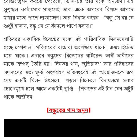
রেজিস্ট্রেশন করতে পেরেছে, ডিসি-৯৫ তার মধ্যে অন্যতম। এই
সুশৃঙ্খল কাঠামোর মাধ্যমেই তারা একে অপরের বিপদে-আপদে
ছায়ার মতো পাশে দাঁড়াচ্ছেন। তারা বিশ্বাস করেন—"বন্ধু সে নয় যে
শুধুই হাসায়, বন্ধু সে যে কাঁদলে পাশে বসায়।"
প্রতিবছর একাধিক ইবেন্টের মধ্যে এই পারিবারিক মিলনমেলাটি
হচ্ছে স্পেশাল। পরিবারের বাচ্চারা অপেক্ষায় থাকে। এক্সসাইটেড
হয়ে থাকে। এখানে বন্ধুদের নিজেদের বাইরেও ভাবী-ভাবীদের
মাঝে সম্পর্ তৈরি হয়। দিনভর গান, স্মৃতিচারণ আর পরিবারের
সদস্যদের স্বতঃস্ফূর্ত অংশগ্রহণ প্রতিবছরেই এই আয়োজনকে রূপ
দেয় একটি মিলন উৎসবে। পড়ন্ত বিকেলে বিদায়লগ্নে সবার
চোখেমুখে চলে আসে একটাই তৃপ্তি—শিকড়ের এই টান যেন অটুট
থাকে আজীবন।
[বন্ধুত্বের গান শুনুন]