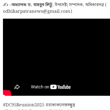
✍️
–
অধ্যাপক
ড.
মাহবুব
লিটু
, উপদেষ্টা্ সম্পাদক, অধিকারপত্র (
odhikarpatranews@gmail.com
)
#DC95Reunion2025 #ঢাকাকলেজবন্ধুত্ব