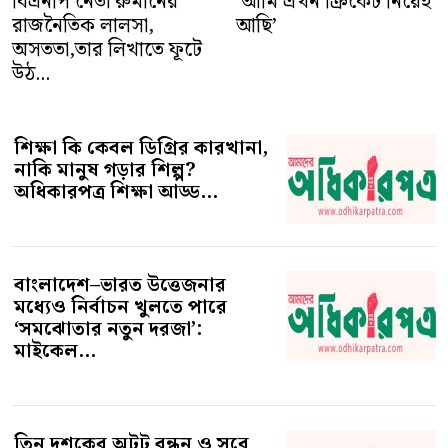
বিএনপি নেতা রুমীনের
‘আমি এখন ক্রিকেট নিয়েই
রাজনৈতিক লালসা,
আছি’
অসততা,তার লিখাতে ফূটে
উঠ...
শিক্ষা কি কেবল ডিগ্রির কারখানা,
নাকি মানুষ গড়ার শিল্প?
অধিকারপত্র শিক্ষা আড্ড...
বাংলাদেশ–ভারত উত্তেজনার
মধ্যেও নির্বাচন খুলতে পারে
‘সমঝোতার নতুন দরজা’:
মাইকেল...
তিন দশকের অটুট বন্ধন ও সুরে