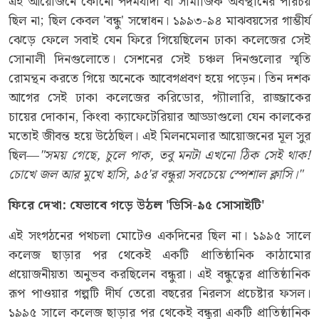
এই আয়োজনে কোনো পদমর্যাদা বা সামাজিক অবস্থানের পরিচয়
ছিল না; ছিল কেবল 'বন্ধু' সম্বোধন। ১৯৯৩-৯৪ মাঝবয়সের গাম্ভীর্য
ঝেড়ে ফেলে সবাই যেন ফিরে গিয়েছিলেন ঢাকা কলেজের সেই
সোনালী দিনগুলোতে। সেশনের সেই চঞ্চল দিনগুলোর স্মৃতি
রোমন্থন করতে গিয়ে অনেকে আবেগপ্রবণ হয়ে পড়েন। তিন দশক
আগের সেই ঢাকা কলেজের করিডোর, গ্যৗালারি, রাজ্জাকের
চায়ের দোকান, কিংবা ক্যাফেটেরিয়ার আড্ডাগুলো যেন কালকের
মতোই জীবন্ত হয়ে উঠেছিল। এই মিলনমেলার আয়োজনের মূল সুর
ছিল—
"
সময়
গেছে
,
চুলে
পাক
,
তবু
মনটা
এখনো
ঠিক
সেই
থাক
!
চোখে
জল
আর
মুখে
হাসি
,
৯৫
'
র
বন্ধুরা
সবচেয়ে
স্পেশাল
ক্লাসি।
"
ফিরে
দেখা
:
যেভাবে
গড়ে
উঠল
'
ডিসি
-
৯৫
সোসাইটি
'
এই সংগঠনের পথচলা মোটেও একদিনের ছিল না। ১৯৯৫ সালে
কলেজ ছাড়ার পর থেকেই একটি প্রাতিষ্ঠানিক কাঠামোর
প্রয়োজনীয়তা অনুভব করছিলেন বন্ধুরা। এই বন্ধুত্বের প্রাতিষ্ঠানিক
রূপ পাওয়ার গল্পটি দীর্ঘ তেরো বছরের নিরলস প্রচেষ্টার ফসল।
১৯৯৫ সালে কলেজ ছাড়ার পর থেকেই বন্ধুরা একটি প্রাতিষ্ঠানিক