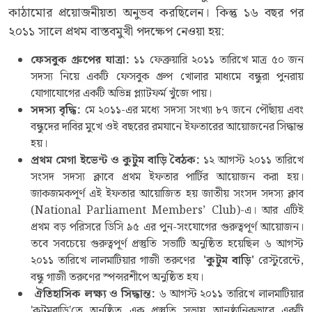
কাঠামোর প্রয়োজনীয়তা অনুভব করছিলেন। কিন্তু ১৬ বছর পর
২০১১ সালে প্রথম বাস্তবমুখী পদক্ষেপ নেওয়া হয়:
ফেসবুক
গ্রুপের
যাত্রা
:
১১ ফেব্রুয়ারি ২০১১ তারিখে মাত্র ৫০ জন
সদস্য নিয়ে একটি ফেসবুক গ্রুপ খোলার মাধ্যমে বন্ধুরা পুনরায়
যোগাযোগের একটি অভিন্ন প্ল্যাটফর্ম খুঁজে পায়।
সদস্য
বৃদ্ধি
:
মে ২০১১-এর মধ্যে সদস্য সংখ্যা ৮৭ জনে পৌঁছায় এবং
বন্ধুদের দাবির মুখে ওই বছরের রমযানে ইফতারের আয়োজনের সিদ্ধান্ত
হয়।
প্রথম
মেগা
ইভেন্ট
ও
কুটুম
বাড়ি
বৈঠক
:
১২ আগস্ট ২০১১ তারিখে
সংসদ সদস্য ক্লাবে প্রথম ইফতার পার্টির আয়োজন করা হয়।
জাকজমকপূর্ণ এই ইফতার আয়োজিত হয় জাতীয় সংসদ সদস্য ক্লাব
(National Parliament Members’ Club)-এ। আর এটিই
প্রথম বড় পরিসরে ডিসি ৯৫ এর পুন-সংযোগের গুরুত্বপূর্ণ আয়োজন।
তবে সবচেয়ে গুরুত্বপূর্ণ প্রস্তুতি সভাটি অনুষ্ঠিত হয়েছিল ৬ আগস্ট
২০১১ তারিখে লালমাটিয়ার গাজী তরুণের
'
কুটুম
বাড়ি
'
রেস্টুরেন্টে,
বন্ধু গাজী তরুণের স্পন্সরশীপে অনুষ্ঠিত হয।
ঐতিহাসিক
লক্ষ্য
ও
সিদ্ধান্ত
:
৬ আগস্ট ২০১১ তারিখে লালমাটিয়ার
'কুটুমবাড়ি'তে অনুষ্ঠিত এক প্রস্তুতি সভায় আনুষ্ঠানিকভাবে একটি