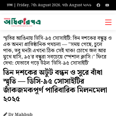
ঢাকা | Friday, 7th August 2026, ৭th August ২০২৬
স্মৃতির আঙিনায় ডিসি-৯৫ সোসাইটি: তিন দশকের বন্ধুত্ব ও
এক অনন্য প্রাতিষ্ঠানিক পথচলা — "সময় গেছে, চুলে
পাক, তবু মনটা এখনো ঠিক সেই থাক! চোখে জল আর
মুখে হাসি, ৯৫'র বন্ধুরা সবচেয়ে স্পেশাল ক্লাসি।" ফিরে
দেখা: যেভাবে গড়ে উঠল 'ডিসি-৯৫ সোসাইটি'
তিন দশকের অটুট বন্ধন ও সুরে বাঁধা
স্মৃতি — ডিসি-৯৫ সোসাইটির
জাঁকজমকপূর্ণ পারিবারিক মিলনমেলা
২০২৫
Dr Mahbub