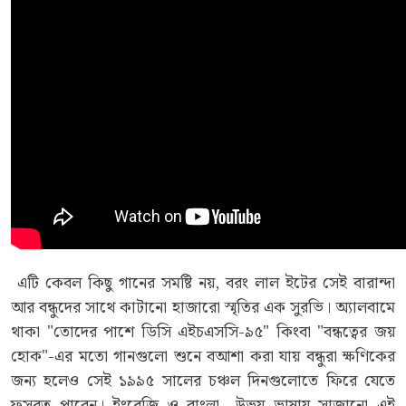
এটি কেবল কিছু গানের সমষ্টি নয়, বরং লাল ইটের সেই বারান্দা
আর বন্ধুদের সাথে কাটানো হাজারো স্মৃতির এক সুরভি। অ্যালবামে
থাকা "তোদের পাশে ডিসি এইচএসসি-৯৫" কিংবা "বন্ধত্বের জয়
হোক"-এর মতো গানগুলো শুনে বআশা করা যায় বন্ধুরা ক্ষণিকের
জন্য হলেও সেই ১৯৯৫ সালের চঞ্চল দিনগুলোতে ফিরে যেতে
ফুসরত পাবেন। ইংরেজি ও বাংলা—উভয় ভাষায় সাজানো এই