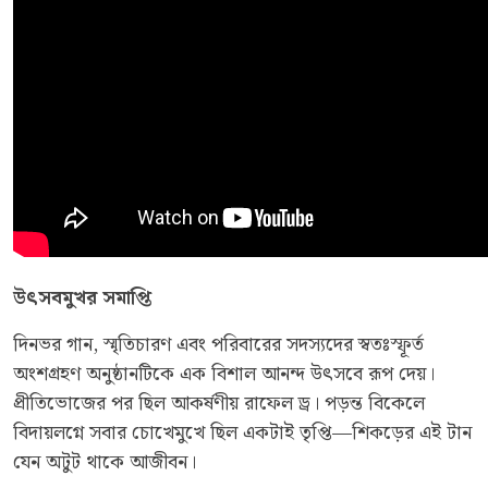
উৎসবমুখর
সমাপ্তি
দিনভর গান, স্মৃতিচারণ এবং পরিবারের সদস্যদের স্বতঃস্ফূর্ত
অংশগ্রহণ অনুষ্ঠানটিকে এক বিশাল আনন্দ উৎসবে রূপ দেয়।
প্রীতিভোজের পর ছিল আকর্ষণীয় রাফেল ড্র। পড়ন্ত বিকেলে
বিদায়লগ্নে সবার চোখেমুখে ছিল একটাই তৃপ্তি—শিকড়ের এই টান
যেন অটুট থাকে আজীবন।