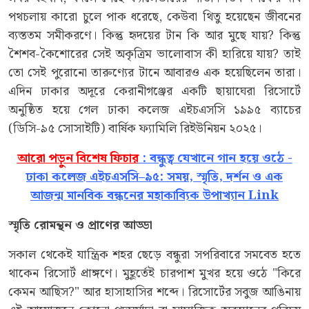
পথচলায় কারো চুলে পাক ধরেছে, কেউবা থিতু হয়েছেন জীবনের
ব্যস্ততম সমীকরণে। কিন্তু হৃদয়ের টান কি আর মুছে যায়? কিন্তু
শৈশব-কৈশোরের সেই অকৃত্রিম ভালোবাস কী হারিয়ে যায়? তাই
তো সেই পুরোনো তারুণ্যের টানে আবারও এক হয়েছিলেন তারা।
এদিন ঢাকার অদূরে কেরানীগঞ্জের একটি ছায়াঘেরা রিসোর্টে
অনুষ্ঠিত হয়ে গেল ঢাকা কলেজ এইচএসসি ১৯৯৫ ব্যাচের
(ডিসি-৯৫ সোসাইটি) বার্ষিক ফ্যামিলি রিইউনিয়ন ২০২৫।
আরো পড়ুন বিশেষ ফিচার
: বন্ধুত্ব যেখানে গান হয়ে ওঠে -
ঢাকা কলেজ এইচএসসি–৯৫: সময়, স্মৃতি, দর্শন ও এক
আজন্ম মানবিক বন্ধনের মহাকাব্যিক উপাখ্যান Link
স্মৃতি
রোমন্থন
ও
প্রাণের
আড্ডা
সকাল থেকেই যান্ত্রিক শহর ছেড়ে বন্ধুরা সপরিবারে সমবেত হতে
থাকেন রিসোর্ট প্রাঙ্গণে। মুহূর্তেই চারপাশ মুখর হয়ে ওঠে "কিরে
কেমন আছিস?" আর হাসাহাসির শব্দে। রিসোর্টের সবুজ আঙিনায়