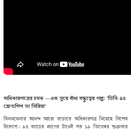
অধিকারপত্রের
চমক
—
এক
সুরে
বাঁধা
বন্ধুত্বের
গল্প
: ‘
ডিসি
-
৯৫
ফ্রেন্ডশিপ
সং
সিরিজ
’
মিলনমেলার আনন্দ আরো বাড়াতে অধিকারপত্র নিয়েছে বিশেষ
উদ্যোগ। ৯৫ ব্যাচের প্রাণের টানেই গত ১৯ ডিসেম্বর শুক্রবার