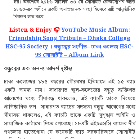
হয়। অবশেষে
২০১৬
সালের
৩০
মে
সোসাইটি রেজিস্ট্রেশন অ্যাক্ট
১৮৬০-এর অধীনে একটি অলাভজনক সংস্থা হিসেবে এটি আনুষ্ঠানিক
নিবন্ধন লাভ করে।
Listen & Enjoy 🎧
YouTube Music Album:
Friendship Song Tribute – Dhaka College
HSC-95 Society । বন্ধুত্বের সংগীত– ঢাকা কলেজ HSC-
95 সোসাইটি – Album Link
বন্ধুত্বের
এক
অনন্য
আদর্শ
দৃষ্টান্ত
ঢাকা কলেজের ১৮৪ বছরের গৌরবময় ইতিহাসে এই ৯৫ ব্যাচ
একটি অনন্য নাম। সাধারণত স্কুল-কলেজের বন্ধুত্ব ব্যক্তিগত
আবেগের মধ্যে সীমাবদ্ধ থাকলেও, এই ব্যাচটি তাকে দিয়েছে
প্রাতিষ্ঠানিক রূপ। সাধারণত ব্যাচের সদস্যরা বন্ধুত্ব আবেগের মধ্যে
সীমাবদ্ধ থাকলেও, এই ব্যাচটি তাকে একটি সুশৃঙ্খল আইনি ও
সামাজিক কাঠামো দিতে পেরেছে। ১৮৪টি এইচএসসি ব্যাচের দীর্ঘ
পথচলায় হাতেগোনা যে কয়েকটি ব্যাচ সরকারিভাবে সোসাইটি