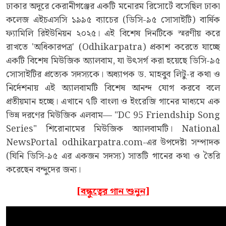
ঢাকার অদূরে কেরানীগঞ্জের একটি মনোরম রিসোর্টে বসেছিল ঢাকা
কলেজ এইচএসসি ১৯৯৫ ব্যাচের (ডিসি-৯৫ সোসাইটি) বার্ষিক
ফ্যামিলি রিইউনিয়ন ২০২৫। এই বিশেষ দিনটিকে স্মরণীয় করে
রাখতে 'অধিকারপত্র' (Odhikarpatra) প্রকাশ করেতে যাচ্ছে
একটি বিশেষ মিউজিক অ্যালবাম, যা উৎসর্গ করা হয়েছে ডিসি-৯৫
সোসাইটির প্রত্যেক সদস্যকে। অধ্যাপক ড. মাহবুব লিটু-র কথা ও
নির্দেশনায় এই অ্যালবামটি বিশেষ আনন্দ যোগ করবে বলে
প্রতীয়মান হচ্ছে। এখানে ৭টি বাংলা ও ইংরেজি গানের মাধ্যমে এক
ভিন্ন দরণের মিউজিক এলবাম— "DC 95 Friendship Song
Series" শিরোনামের মিউজিক অ্যালবামটি। National
NewsPortal odhikarpatra.com-এর উপদেষ্টা সম্পাদক
(যিনি ডিসি-৯৫ এর একজন সদস্য) সাতটি গানের কথা ও তৈরি
করেছেন বন্দুদের জন্য।
[বন্ধুত্বের গান শুনুন]