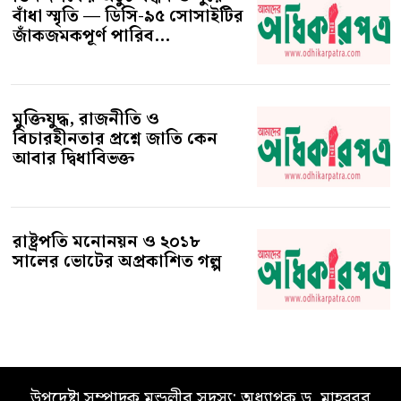
বাঁধা স্মৃতি — ডিসি-৯৫ সোসাইটির
জাঁকজমকপূর্ণ পারিব...
মুক্তিযুদ্ধ, রাজনীতি ও
বিচারহীনতার প্রশ্নে জাতি কেন
আবার দ্বিধাবিভক্ত
রাষ্ট্রপতি মনোনয়ন ও ২০১৮
সালের ভোটের অপ্রকাশিত গল্প
উপদেষ্টা সম্পাদক মন্ডলীর সদস্য: অধ্যাপক ড. মাহবুবুর