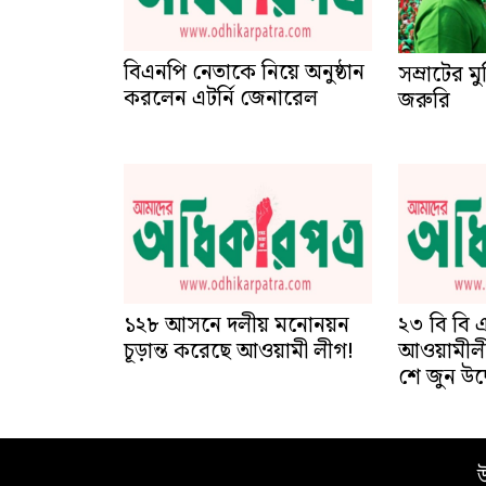
করলেন এটর্নি জেনারেল
সম্রাটের ম
জরুরি
২৩ বি বি 
আওয়ামীলী
শে জুন উদ
১২৮ আসনে দলীয় মনোনয়ন
চূড়ান্ত করেছে আওয়ামী লীগ!
উ