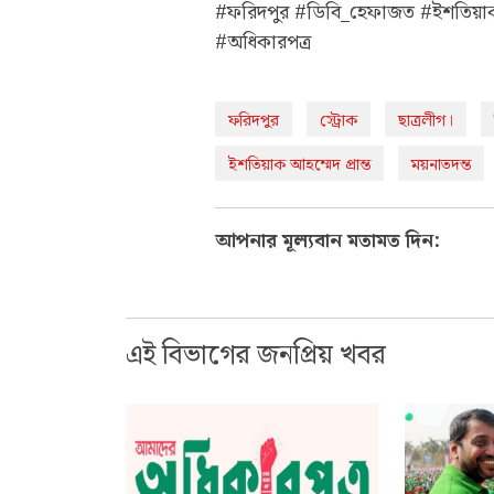
#ফরিদপুর #ডিবি_হেফাজত #ইশতিয়াক_আ
#অধিকারপত্র
ফরিদপুর
স্ট্রোক
ছাত্রলীগ।
ইশতিয়াক আহম্মেদ প্রান্ত
ময়নাতদন্ত
আপনার মূল্যবান মতামত দিন:
এই বিভাগের জনপ্রিয় খবর
বিএনপি নেতাকে নিয়ে অনুষ্ঠান