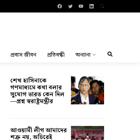
প্রবাস জীবন
প্রতিবন্ধী
অন্যান্য
শেখ হাসিনাকে
গণমাধ্যমে কথা বলার
সুযোগ ভারত কেন দিল
—প্রশ্ন স্বরাষ্ট্রমন্ত্রীর
আওয়ামী লীগ আমাদের
শত্রু নয়, অচিরেই