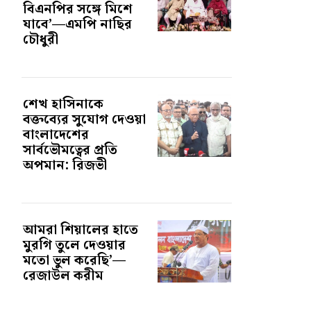
বিএনপির সঙ্গে মিশে
যাবে’—এমপি নাছির
চৌধুরী
শেখ হাসিনাকে
বক্তব্যের সুযোগ দেওয়া
বাংলাদেশের
সার্বভৌমত্বের প্রতি
অপমান: রিজভী
আমরা শিয়ালের হাতে
মুরগি তুলে দেওয়ার
মতো ভুল করেছি’—
রেজাউল করীম