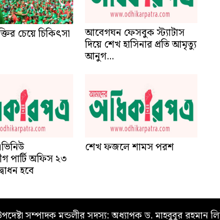
দিয়ে শেখ হাসিনার প্রতি আমৃত্যু
আনুগ...
ুক্তির চেয়ে চিকিৎসা
এভিনিউ
গ পার্টি অফিস ২৩
্বোধন হবে
শেখ ফজলে শামস পরশ
পদেষ্টা সম্পাদক মন্ডলীর সদস্য: অধ্যাপক ড. মাহবুবুর রহমান লি
সম্পাদক ও প্রকাশক: মুহাম্মদ মাহবুবুর রহমান