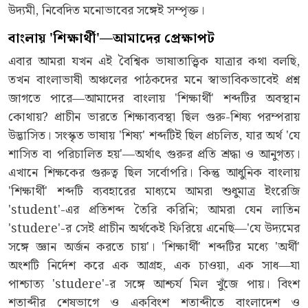
উদ্যমী, নিবেদিত মনোভাবের সঙ্গেই সম্পৃক্ত।
বাংলায়
'শিক্ষার্থী'—আমাদের প্রেক্ষাপট
এবার আমরা যখন এই বৈশ্বিক ভাষাতাত্ত্বিক যাত্রার কথা বলছি,
তখন বাংলাভাষী অঞ্চলের পাঠকদের মনে স্বাভাবিকভাবেই প্রশ্ন
জাগতে পারে—আমাদের বাংলায় 'শিক্ষার্থী' শব্দটির অবস্থান
কোথায়? প্রাচীন ভারতে শিক্ষাব্যবস্থা ছিল গুরু-শিষ্য পরম্পরায়
উদ্ভাসিত। সংস্কৃত ভাষায় 'শিষ্য' শব্দটিই ছিল প্রচলিত, যার অর্থ 'যে
শাসিত বা পরিচালিত হয়'—অর্থাৎ গুরুর প্রতি শ্রদ্ধা ও আনুগত্য।
এখানে শিক্ষকের গুরুত্ব ছিল সর্বোপরি। কিন্তু আধুনিক বাংলায়
'শিক্ষার্থী' শব্দটি ব্যবহারের মাধ্যমে আমরা শুধুমাত্র ইংরেজি
'student'-এর প্রতিশব্দ তৈরি করিনি; আমরা যেন লাতিন
'studere'-র সেই প্রাচীন অর্থকেই ফিরিয়ে এনেছি—'যে উদ্যমের
সঙ্গে জ্ঞান অর্জন করতে চায়'। 'শিক্ষার্থী' শব্দটির মধ্যে 'অর্থী'
অংশটি নির্দেশ করে এক আগ্রহ, এক চাওয়া, এক সাধ—যা
পাশ্চাত্য 'studere'-র সঙ্গে আশ্চর্য মিল খুঁজে পায়। বিংশ
শতাব্দীর শেষভাগে ও একবিংশ শতাব্দীতে বাংলাদেশ ও