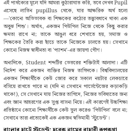
এই পার্থক্যের মূলে যদি আমরা কুঠারাঘাত করি, তবে দেখব Pupil
এসেছে লাতিন pupillus থেকে, যার আক্ষরিক অর্থ হলো
—'কোনো অভিভাবক বা শিক্ষকের কঠোর তত্ত্বাবধানে থাকা এক
অবুঝ শিশু'। অর্থাৎ, একজন পিউপিল নিজে থেকে কিছু করার
ক্ষমতা রাখে না; তাকে আঙুল ধরে শেখাতে হয়, সমাজ ও
শিক্ষকের তৈরি করা ছাঁচে তাকে নিজেকে ঢালতে হয়। সেখানে
কোনো নিজস্ব স্বাধীনতা বা 'প্যাশন'-এর জায়গা গৌণ।
অন্যদিকে, Student শব্দটির ভেতরের শক্তিটাই আলাদা। এটি
নির্দেশ করে একজন ব্যক্তির নিজস্ব তাগিদকে। বিশ্ববিদ্যালয়ের
একজন শিক্ষার্থীকে কেউ জোর করে সকাল নয়টার লেকচারে
বসিয়ে রাখতে পারে না (যদি না সেখানে পার্সেন্টেজের কড়াকড়ি
থাকে!), সে সেখানে যায় নিজের তাগিদে, নিজের ভবিষ্যতের জন্য
এবং জ্ঞান আহরণের এক সুপ্ত বাসনা নিয়ে। এই কারণেই উচ্চশিক্ষা
প্রতিষ্ঠানে কোনো শিক্ষার্থীকে কেউ ভুল করেও 'পিউপিল' বলে না;
সেখানে তারা প্রত্যেকেই এক একজন স্বভিমানী 'স্টুডেন্ট'।
বাংলার হাটে স্টুডেন্ট
:
হরেক নামের বাহারী রূপকথা