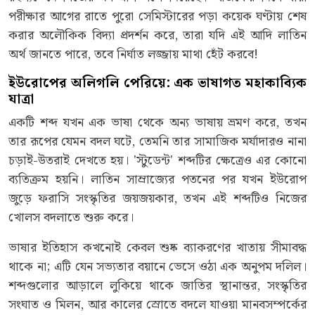
পরীক্ষার আগের রাতে পুরো সেমিস্টারের পড়া কয়েক ঘণ্টায় শেষ
করার অলৌকিক বিদ্যা প্রদর্শন করে, তারা যদি এই আদি লাতিন
অর্থ জানতে পারে, তবে নির্ঘাত লজ্জায় মাথা হেঁট করবে!
ইউরোপের অলিগলি পেরিয়ে
:
এক
ভাষাগত মহাকাব্যিক
যাত্রা
একটি শব্দ যখন এক ভাষা থেকে অন্য ভাষায় ভ্রমণ করে, তখন
তার রূপের যেমন বদল ঘটে, তেমনি তার সামাজিক মর্যাদারও নানা
চড়াই-উতরাই দেখতে হয়। 'স্টুডেন্ট' শব্দটির ক্ষেত্রেও এর কোনো
ব্যতিক্রম হয়নি। লাতিন সাম্রাজ্যের পতনের পর যখন ইউরোপ
জুড়ে ফরাসি সংস্কৃতির জয়জয়কার, তখন এই শব্দটিও নিজের
খোলস বদলাতে শুরু করে।
ভাষার ইতিহাস কখনোই কেবল শুষ্ক ব্যাকরণের খাতায় সীমাবদ্ধ
থাকে না; এটি যেন সভ্যতার বয়ানে ভেসে ওঠা এক অনুপম দলিল।
শব্দগুলোর আড়ালে লুকিয়ে থাকে জাতির স্থানান্তর, সংস্কৃতির
সংঘাত ও মিলন, আর কালের স্রোতে বদলে যাওয়া মানবসম্পর্কের