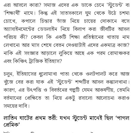
এরা আসলে কারা? সমাজ এদের এক ডাকে চেনে 'স্টুডেন্ট' বা
'শিক্ষার্থী' নামে। কিন্তু এই সাতসকালে ঘুম থেকে উঠে চশমা
চোখে, কপালে চিন্তার ভাঁজ নিয়ে চায়ের দোকানে বসে
অ্যাসাইনমেন্টের ডেডলাইন নিয়ে বিলাপ করা জীবটির আসল
পরিচয় কী? কেবল কি একটি শিক্ষা প্রতিষ্ঠানের খাতায় নাম
লেখানো আর মাস শেষে বেতন দেওয়াটাই এদের একমাত্র কাজ?
নাকি এই সংজ্ঞার আড়ালে লুকিয়ে আছে এক পরম রোমাঞ্চকর
এবং কিঞ্চিৎ ট্রাজিক ইতিহাস?
চলুন, ইতিহাসের ধুলোমাখা পাতা থেকে ওলটপালট করে আজ
খুঁজে বের করা যাক এই 'স্টুডেন্ট' শব্দটির আসল কঙ্কালখানা।
কারণ, এর উৎপত্তি ও বিবর্তনের গল্পটি যেমন আকর্ষণীয়, তেমনি
বর্তমানের প্রেক্ষিতে তা নিয়ে একটু রসালো আলোচনা করাও
সময়ের দাবি।
লাতিন ঘাটের প্রথম তরী: যখন স্টুডেন্ট মানেই ছিল ‘পাগল
প্রেমিক’