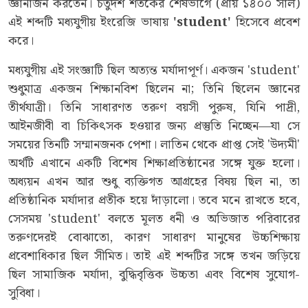
জ্ঞানার্জন করতেন। চতুর্দশ শতকের শেষভাগে (প্রায় ১৪০০ সাল)
এই শব্দটি মধ্যযুগীয় ইংরেজি ভাষায়
'student'
হিসেবে প্রবেশ
করে।
মধ্যযুগীয় এই সংজ্ঞাটি ছিল অত্যন্ত মর্যাদাপূর্ণ। একজন 'student'
শুধুমাত্র একজন শিক্ষানবিশ ছিলেন না; তিনি ছিলেন জ্ঞানের
তীর্থযাত্রী। তিনি সাধারণত তরুণ বয়সী পুরুষ, যিনি পাদ্রী,
আইনজীবী বা চিকিৎসক হওয়ার জন্য প্রস্তুতি নিচ্ছেন—যা সে
সময়ের তিনটি সম্মানজনক পেশা। লাতিন থেকে প্রাপ্ত সেই 'উদ্যমী'
অর্থটি এখানে একটি বিশেষ শিক্ষাপ্রতিষ্ঠানের সঙ্গে যুক্ত হলো।
অধ্যয়ন এখন আর শুধু ব্যক্তিগত আগ্রহের বিষয় ছিল না, তা
প্রতিষ্ঠানিক মর্যাদার প্রতীক হয়ে দাঁড়ালো। তবে মনে রাখতে হবে,
সেসময় 'student' বলতে মূলত ধনী ও অভিজাত পরিবারের
তরুণদেরই বোঝাতো, কারণ সাধারণ মানুষের উচ্চশিক্ষায়
প্রবেশাধিকার ছিল সীমিত। তাই এই শব্দটির সঙ্গে তখন জড়িয়ে
ছিল সামাজিক মর্যাদা, বুদ্ধিবৃত্তিক উচ্চতা এবং বিশেষ সুযোগ-
সুবিধা।