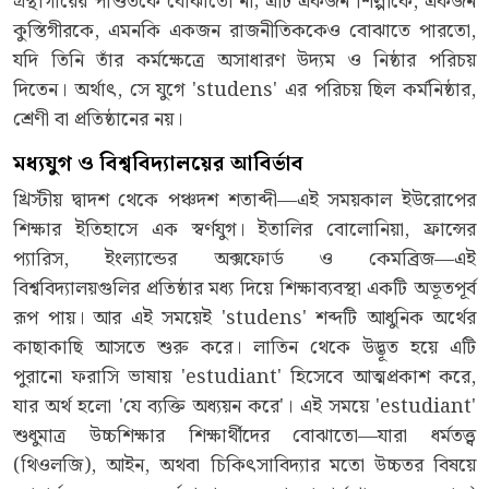
গ্রন্থাগারের পণ্ডিতকে বোঝাতো না; এটি একজন শিল্পীকে, একজন
কুস্তিগীরকে, এমনকি একজন রাজনীতিককেও বোঝাতে পারতো,
যদি তিনি তাঁর কর্মক্ষেত্রে অসাধারণ উদ্যম ও নিষ্ঠার পরিচয়
দিতেন। অর্থাৎ, সে যুগে 'studens' এর পরিচয় ছিল কর্মনিষ্ঠার,
শ্রেণী বা প্রতিষ্ঠানের নয়।
মধ্যযুগ ও বিশ্ববিদ্যালয়ের আবির্ভাব
খ্রিস্টীয় দ্বাদশ থেকে পঞ্চদশ শতাব্দী—এই সময়কাল ইউরোপের
শিক্ষার ইতিহাসে এক স্বর্ণযুগ। ইতালির বোলোনিয়া, ফ্রান্সের
প্যারিস, ইংল্যান্ডের অক্সফোর্ড ও কেমব্রিজ—এই
বিশ্ববিদ্যালয়গুলির প্রতিষ্ঠার মধ্য দিয়ে শিক্ষাব্যবস্থা একটি অভূতপূর্ব
রূপ পায়। আর এই সময়েই 'studens' শব্দটি আধুনিক অর্থের
কাছাকাছি আসতে শুরু করে। লাতিন থেকে উদ্ভূত হয়ে এটি
পুরানো ফরাসি ভাষায় 'estudiant' হিসেবে আত্মপ্রকাশ করে,
যার অর্থ হলো 'যে ব্যক্তি অধ্যয়ন করে'। এই সময়ে 'estudiant'
শুধুমাত্র উচ্চশিক্ষার শিক্ষার্থীদের বোঝাতো—যারা ধর্মতত্ত্ব
(থিওলজি), আইন, অথবা চিকিৎসাবিদ্যার মতো উচ্চতর বিষয়ে