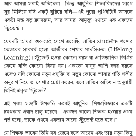
আর আমরা সবাই অভিনেতা। কিন্তু আধুনিক শিক্ষাবিদদের সাথে
সুর মিলিয়ে যদি একটু ঘুরিয়ে বলি—এই পুরো পৃথিবীটাই আসলে
একটা মস্ত বড় ক্লাসরুম, আর আমরা আমৃত্যু এখানে এক একজন
'স্টুডেন্ট'।
যেমনটি আমরা শুরুতেই দেখে এসেছি, লাতিন studēre শব্দের
ভেতরের সারমর্ম হলো আজীবন শেখার মানসিকতা (Lifelong
Learning)। স্টুডেন্ট হওয়া কোনো বয়স বা প্রাতিষ্ঠানিক ডিগ্রির
ফ্রেমে বন্দি কোনো বিষয় নয়। একজন মানুষ আশি বছর বয়সে
এসেও যদি কোনো নতুন প্রযুক্তি বা নতুন কোনো ভাষার প্রতি গভীর
অনুরাগ নিয়ে তা শেখার চেষ্টা করেন, তবে লাতিন অভিধান অনুযায়ী
তিনিই প্রকৃত 'স্টুডেন্ট'।
এই পরম সত্যটি উপলব্ধি করেই আধুনিক শিক্ষাবিজ্ঞানে একটি
চমৎকার প্রবাদ চালু হয়েছে: "একজন ভালো শিক্ষক হওয়ার প্রথম
শর্ত হলো, তাকে প্রথমে একজন ভালো স্টুডেন্ট হতে হবে।"
যে শিক্ষক ভাবেন তিনি সব জেনে বসে আছেন এবং তার নতুন কিছু