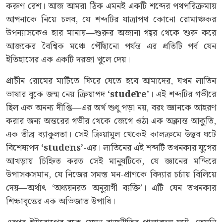
করুণ রেশ। আজ আমরা ঠিক এমনই একটি শব্দের পথপরিক্রমায়
আপনাকে নিয়ে চলব, যে শব্দটির যাত্রাপথ কোনো রোমাঞ্চকর
উপন্যাসকেও হার মানায়—শুরুর অজানা গহ্বর থেকে শুরু করে
আজকের বৈশ্বিক মঞ্চে পৌঁছানো পর্যন্ত এর প্রতিটি পর্ব যেন
ইতিহাসের এক একটি দরজা খুলে দেয়।
প্রাচীন রোমের মাটিতে ফিরে যেতে হবে আমাদের, যখন লাতিন
ভাষার বুকে জন্ম নেয় ক্রিয়াপদ
‘stud
ē
re
’
। এই শব্দটির গভীরে
ছিল এক অনন্য দীপ্তি—এর অর্থ শুধু পড়া নয়, বরং জ্ঞানকে আহরণ
করার জন্য অন্তরের গভীর থেকে জেগে ওঠা এক অক্লান্ত আকুতি,
এক তীব্র ব্যাকুলতা। সেই ক্রিয়ামূল থেকেই কালক্রমে উদ্ভব ঘটে
বিশেষ্যপদ
‘stud
ē
ns
’
-এর। লাতিনের এই শব্দটি তখনকার যুগের
আখড়ায় চিহ্নিত করত সেই মানুষটিকে, যে জ্ঞানের মন্দিরে
উপাসকসমান, যে নিজের সমস্ত মন-প্রাণকে বিদ্যার চর্চায় বিলিয়ে
দেয়—অর্থাৎ ‘অধ্যয়নরত অনুরাগী ব্যক্তি’। এটি যেন তখনকার
শিক্ষাবৃত্তের এক অভিজাত উপাধি।