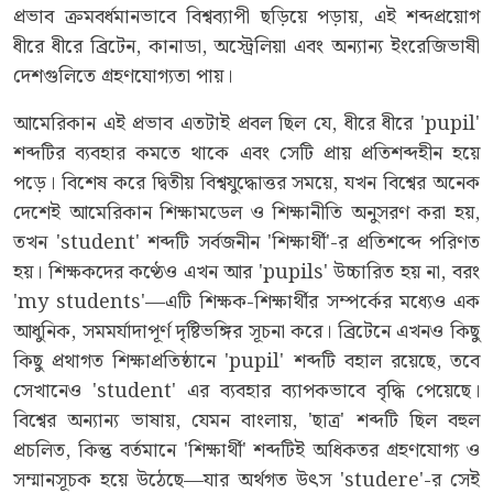
প্রভাব ক্রমবর্ধমানভাবে বিশ্বব্যাপী ছড়িয়ে পড়ায়, এই শব্দপ্রয়োগ
ধীরে ধীরে ব্রিটেন, কানাডা, অস্ট্রেলিয়া এবং অন্যান্য ইংরেজিভাষী
দেশগুলিতে গ্রহণযোগ্যতা পায়।
আমেরিকান এই প্রভাব এতটাই প্রবল ছিল যে, ধীরে ধীরে 'pupil'
শব্দটির ব্যবহার কমতে থাকে এবং সেটি প্রায় প্রতিশব্দহীন হয়ে
পড়ে। বিশেষ করে দ্বিতীয় বিশ্বযুদ্ধোত্তর সময়ে, যখন বিশ্বের অনেক
দেশেই আমেরিকান শিক্ষামডেল ও শিক্ষানীতি অনুসরণ করা হয়,
তখন 'student' শব্দটি সর্বজনীন 'শিক্ষার্থী'-র প্রতিশব্দে পরিণত
হয়। শিক্ষকদের কণ্ঠেও এখন আর 'pupils' উচ্চারিত হয় না, বরং
'my students'—এটি শিক্ষক-শিক্ষার্থীর সম্পর্কের মধ্যেও এক
আধুনিক, সমমর্যাদাপূর্ণ দৃষ্টিভঙ্গির সূচনা করে। ব্রিটেনে এখনও কিছু
কিছু প্রথাগত শিক্ষাপ্রতিষ্ঠানে 'pupil' শব্দটি বহাল রয়েছে, তবে
সেখানেও 'student' এর ব্যবহার ব্যাপকভাবে বৃদ্ধি পেয়েছে।
বিশ্বের অন্যান্য ভাষায়, যেমন বাংলায়, 'ছাত্র' শব্দটি ছিল বহুল
প্রচলিত, কিন্তু বর্তমানে 'শিক্ষার্থী' শব্দটিই অধিকতর গ্রহণযোগ্য ও
সম্মানসূচক হয়ে উঠেছে—যার অর্থগত উৎস 'studere'-র সেই