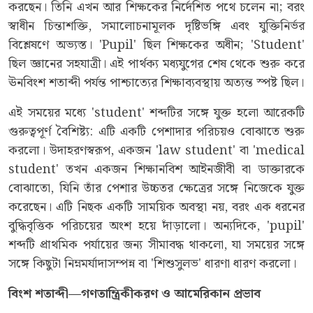
করছেন। তিনি এখন আর শিক্ষকের নির্দেশিত পথে চলেন না; বরং
স্বাধীন চিন্তাশক্তি, সমালোচনামূলক দৃষ্টিভঙ্গি এবং যুক্তিনির্ভর
বিশ্লেষণে অভ্যস্ত। 'Pupil' ছিল শিক্ষকের অধীন; 'Student'
ছিল জ্ঞানের সহযাত্রী। এই পার্থক্য মধ্যযুগের শেষ থেকে শুরু করে
ঊনবিংশ শতাব্দী পর্যন্ত পাশ্চাত্যের শিক্ষাব্যবস্থায় অত্যন্ত স্পষ্ট ছিল।
এই সময়ের মধ্যে 'student' শব্দটির সঙ্গে যুক্ত হলো আরেকটি
গুরুত্বপূর্ণ বৈশিষ্ট্য: এটি একটি পেশাদার পরিচয়ও বোঝাতে শুরু
করলো। উদাহরণস্বরূপ, একজন 'law student' বা 'medical
student' তখন একজন শিক্ষানবিশ আইনজীবী বা ডাক্তারকে
বোঝাতো, যিনি তাঁর পেশার উচ্চতর ক্ষেত্রের সঙ্গে নিজেকে যুক্ত
করেছেন। এটি নিছক একটি সাময়িক অবস্থা নয়, বরং এক ধরনের
বুদ্ধিবৃত্তিক পরিচয়ের অংশ হয়ে দাঁড়ালো। অন্যদিকে, 'pupil'
শব্দটি প্রাথমিক পর্যায়ের জন্য সীমাবদ্ধ থাকলো, যা সময়ের সঙ্গে
সঙ্গে কিছুটা নিম্নমর্যাদাসম্পন্ন বা 'শিশুসুলভ' ধারণা ধারণ করলো।
বিংশ শতাব্দী—গণতান্ত্রিকীকরণ ও আমেরিকান প্রভাব