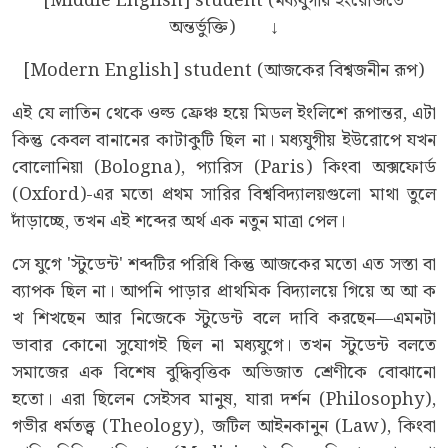
[Middle English] student (মধ্যযুগীয় ইংরেজিতে
অন্তর্ভুক্তি) ↓
[Modern English] student (আজকের বিশ্বজনীন রূপ)
এই যে লাতিন থেকে ওল্ড ফ্রেঞ্চ হয়ে মিডল ইংলিশে রূপান্তর, এটা
কিন্তু কেবল বানানের কাটাকুটি ছিল না। মধ্যযুগীয় ইউরোপে যখন
বোলোনিয়া (Bologna), প্যারিস (Paris) কিংবা অক্সফোর্ড
(Oxford)-এর মতো প্রথম সারির বিশ্ববিদ্যালয়গুলো মাথা তুলে
দাঁড়াচ্ছে, তখন এই শব্দের অর্থ এক নতুন মাত্রা পেল।
সে যুগে 'স্টুডেন্ট' শব্দটির পরিধি কিন্তু আজকের মতো এত সস্তা বা
ব্যাপক ছিল না। আপনি পাড়ার প্রাথমিক বিদ্যালয়ে গিয়ে অ আ ক
খ শিখছেন আর নিজেকে স্টুডেন্ট বলে দাবি করছেন—এমনটা
ভাবার কোনো সুযোগই ছিল না মধ্যযুগে। তখন স্টুডেন্ট বলতে
সমাজের এক বিশেষ বুদ্ধিবৃত্তিক অভিজাত শ্রেণীকে বোঝানো
হতো। এরা ছিলেন সেইসব মানুষ, যারা দর্শন (Philosophy),
গভীর ধর্মতত্ত্ব (Theology), জটিল আইনকানুন (Law), কিংবা