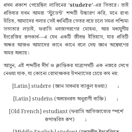
প্রথম প্রকাশ পেয়েছিল লাতিনের
‘stud
ē
re
’
-এর ভিতরে। তাই
প্রতিবার যখন আমরা ‘স্টুডেন্ট’ শব্দটি উচ্চারণ করি, মনে রাখা
উচিত, আমাদের গলার সেই ধ্বনিটির ভেতর বয়ে চলে সমগ্র পশ্চিমা
সভ্যতার লড়াই, ফরাসি নবজাগরণের মোহনা, আর মধ্যযুগীয়
ইংরেজির রূপকার্ধ—এ যেন একটি জীবন্ত ইতিহাস, যার প্রতিটি
অক্ষর আজও আমাদের কানে কানে বলে দেয় জ্ঞান অন্বেষণের
অমর অধ্যায়।
আসুন, এই শব্দটির দীর্ঘ ও ক্লান্তিকর যাত্রাপথটি এক নজরে দেখে
নেওয়া যাক, যা কোনো রোমাঞ্চকর উপন্যাসের চেয়ে কম নয়:
[Latin] studēre (জ্ঞান সাধনায় ব্যাকুল হওয়া) ↓
[Latin] studēns (অধ্যয়নরত অনুরাগী ব্যক্তি) ↓
[Old French] estudiant (ফরাসি আভিজাত্যের স্পর্শে
রূপান্তরিত রূপ) ↓