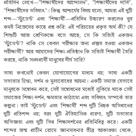
প্রতিদিন লেখে—"শিক্ষার্থীদের আন্দোলন", "শিক্ষার্থীদের দাবি",
"শিক্ষার্থীদের ভবিষ্যৎ"। কিন্তু আশ্চর্যের বিষয় হলো, আমরা এই দুটি
শব্দ—'স্টুডেন্ট' এবং 'শিক্ষার্থী'—প্রতিদিন উচ্চারণ করলেও খুব
কমই নিজেদের কাছে প্রশ্ন করি: এই পরিচয়ের প্রকৃত অর্থ কী? যে
শিশুটি আজ শ্রেণিকক্ষে বসে আছে, সে কি সত্যিই একজন
'স্টুডেন্ট'? নাকি সে কেবল পরীক্ষার জন্য প্রস্তুত হওয়া একজন
পরীক্ষার্থী? আর আমাদের শিক্ষা-প্রতিষ্ঠান কি সত্যিই শিক্ষার্থী তৈরি
করছে, নাকি সনদপ্রার্থী মানুষের দীর্ঘ সারি?
ভাষা কখনোই কেবল যোগাযোগের মাধ্যম নয়; ভাষা একটি
সভ্যতার চিন্তা, দর্শন ও মূল্যবোধের আয়না। একটি সমাজ যেভাবে
মানুষকে সম্বোধন করে, সেই সম্বোধনের মধ্যেই লুকিয়ে থাকে সেই
সমাজের শিক্ষা-দর্শন, ক্ষমতার কাঠামো এবং ভবিষ্যৎ সম্পর্কে তার
কল্পনা। তাই 'স্টুডেন্ট' এবং 'শিক্ষার্থী' শব্দ দুটি নিছক অভিধানের
দুটি প্রতিশব্দ নয়; বরং দুটি ঐতিহাসিক ধারণা, দুটি সভ্যতার
অভিজ্ঞতা এবং দুটি ভিন্ন শিক্ষাদর্শনের প্রতিনিধিত্ব করে। একটি
শব্দের জন্ম প্রাচীন রোমে জ্ঞানসাধনার তীব্র আকাঙ্ক্ষা থেকে,