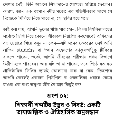
শেখার নেই, তিনি আসলে শিক্ষাদানের যোগ্যতা হারিয়ে ফেলেন।
কারণ, জ্ঞান এক বহমান নদীর মতো; এর গতিশীলতার সাথে যে
নিজেকে মিলিয়ে নিতে পারে না, সে স্থবির হয়ে পড়ে।
তাই বলা যায়, আপনি স্কুলের গণ্ডি পার হোন, কিংবা বিশ্ববিদ্যালয়ের
সর্বোচ্চ ডিগ্রি নিয়ে কোনো শীতাতপ নিয়ন্ত্রিত করপোরেট অফিসের
বড় চেয়ারে গিয়ে বসুন না কেন—যদি মনের ভেতরের সেই আদি
লাতিন studēns বা ‘জ্ঞান অন্বেষণের ব্যাকুলতা’টুকু টিকিয়ে
রাখতে পারেন, তবেই আপনি জীবনের পরীক্ষায় প্রথম বিভাগে
উত্তীর্ণ হতে পারবেন। আর যদি তা না পারেন, তবে পিঠে যত বড়
প্রাতিষ্ঠানিক ডিগ্রির ব্যাগই ঝোলানো থাক না কেন, দিনশেষে
আপনি কেবলই একজন ‘পিউপিল’ বা গড্ডালিকা প্রবাহে ভেসে
যাওয়া এক বাধ্য অনুগত জীব বৈ আর কিছুই নন!
অংশ ০২:
শিক্ষার্থী শব্দটির উদ্ভব ও বিবর্ত: একটি
ভাষাতাত্ত্বিক ও ঐতিহাসিক অনুসন্ধান