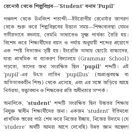
রেনেসাঁ থেকে শিল্পবিপ্লব—
'Student' বনাম 'Pupil'
পঞ্চদশ থেকে ঊনবিংশ শতাব্দী—ইউরোপীয় রেনেসাঁর জাগরণ
থেকে শুরু করে শিল্পবিপ্লবের উত্তাল সময়—শিক্ষাব্যবস্থা যেমন
গভীরভাবে বদলায়, তেমনি ভাষাতেও সূক্ষ্ম পার্থক্য তৈরি হয়।
বিশেষ করে শিক্ষার্থীদের বয়স ও পর্যায় অনুযায়ী শব্দের প্রয়োগে
এক স্পষ্ট বিভাজন সৃষ্টি হয়। ইংরেজি ভাষায় ছোটো বাচ্চাদের,
যারা প্রাথমিক বা ব্যাকরণ বিদ্যালয়ে (Grammar School)
পড়তো, তাদের জন্য সংরক্ষিত ছিল
'pupil'
শব্দটি। এই
'pupil'-এর উৎস লাতিন 'pupillus' (অপ্রাপ্তবয়স্ক বা
অভিভাবকহীন শিশু) থেকে এসেছে, এবং এর সঙ্গে জড়িয়ে আছে
নির্ভরতা, তত্ত্বাবধান ও শিক্ষকের প্রতি অধীনতার সম্পর্ক।
অন্যদিকে,
'student'
শব্দটি সংরক্ষিত ছিল উচ্চতর শিক্ষায়
নিযুক্ত স্বাধীন শিক্ষার্থীদের জন্য। একজন 'student' ইতিমধ্যে
প্রাথমিক স্তরের পাঠ শেষ করে নিজের ইচ্ছায়, নিজের উদ্যমে (যে
'studere' অর্থটি আমরা আগে দেখেছি) উন্নত জ্ঞান অন্বেষণ