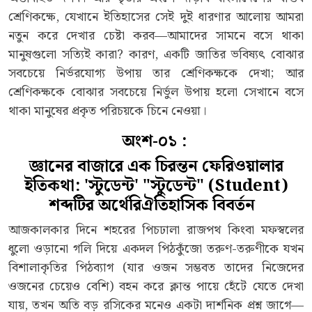
শ্রেণিকক্ষে, যেখানে ইতিহাসের সেই দুই ধারণার আলোয় আমরা
নতুন করে দেখার চেষ্টা করব—আমাদের সামনে বসে থাকা
মানুষগুলো সত্যিই কারা? কারণ, একটি জাতির ভবিষ্যৎ বোঝার
সবচেয়ে নির্ভরযোগ্য উপায় তার শ্রেণিকক্ষকে দেখা; আর
শ্রেণিকক্ষকে বোঝার সবচেয়ে নির্ভুল উপায় হলো সেখানে বসে
থাকা মানুষের প্রকৃত পরিচয়কে চিনে নেওয়া।
অংশ-০১ :
জ্ঞানের বাজারে এক চিরন্তন ফেরিওয়ালার
ইতিকথা: 'স্টুডেন্ট' "স্টুডেন্ট" (Student)
শব্দটির অর্থেরিঐতিহাসিক বিবর্তন
আজকালকার দিনে শহরের পিচঢালা রাজপথ কিংবা মফস্বলের
ধুলো ওড়ানো গলি দিয়ে একদল পিঠকুঁজো তরুণ-তরুণীকে যখন
বিশালাকৃতির পিঠব্যাগ (যার ওজন সম্ভবত তাদের নিজেদের
ওজনের চেয়েও বেশি) বহন করে ক্লান্ত পায়ে হেঁটে যেতে দেখা
যায়, তখন অতি বড় রসিকের মনেও একটা দার্শনিক প্রশ্ন জাগে—