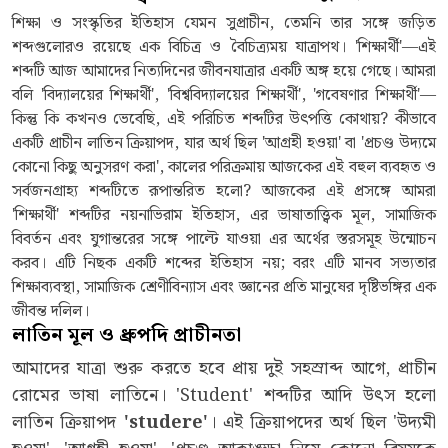
শিক্ষা ও সংস্কৃতির ইতিহাস যেমন সুপ্রাচীন, তেমনি তার সঙ্গে জড়িত
শব্দগুলোরও রয়েছে এক বিচিত্র ও বৈচিত্র্যময় যাত্রাপথ। 'শিক্ষার্থী'—এই
শব্দটি আজ আমাদের নিত্যদিনের জীবনযাত্রার একটি অঙ্গ হয়ে গেছে। আমরা
বলি 'বিদ্যালয়ের শিক্ষার্থী', 'বিশ্ববিদ্যালয়ের শিক্ষার্থী', 'গবেষণার শিক্ষার্থী'—
কিন্তু কি কখনও ভেবেছি, এই পরিচিত শব্দটির উৎপত্তি কোথায়? কীভাবে
একটি প্রাচীন লাতিন ক্রিয়াপদ, যার অর্থ ছিল 'আগ্রহী হওয়া' বা 'প্রচণ্ড উদ্যমে
কোনো কিছু অনুসরণ করা', কালের পরিক্রমায় আজকের এই বহুল ব্যবহৃত ও
সর্বজনগ্রাহ্য শব্দটিতে রূপান্তরিত হলো? আজকের এই প্রসঙ্গে আমরা
'শিক্ষার্থী' শব্দটির নয়নাভিরাম ইতিহাস, এর ভাষাতাত্ত্বিক মূল, সামাজিক
বিবর্তন এবং যুগান্তরের সঙ্গে পাল্টে যাওয়া এর অর্থের স্তরসমূহ উন্মোচন
করব। এটি নিছক একটি শব্দের ইতিহাস নয়; বরং এটি মানব সভ্যতার
শিক্ষাব্যবস্থা, সামাজিক শ্রেণীবিন্যাস এবং জ্ঞানের প্রতি মানুষের দৃষ্টিভঙ্গির এক
জীবন্ত দলিল।
লাতিন মূল ও ধ্রুপদি প্রাচীনতা
আমাদের যাত্রা শুরু করতে হবে প্রায় দুই সহস্রাব্দ আগে, প্রাচীন
রোমের ভাষা লাতিনে। 'Student' শব্দটির আদি উৎস হলো
লাতিন ক্রিয়াপদ
'studere'
। এই ক্রিয়াপদের অর্থ ছিল 'উদ্যমী