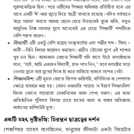
তবে এই শব্দের একটি ঐতিহাসিক সীমাবদ্ধতা হলো, এটি দীর্ঘদিন ধরে
পুরুষকেন্দ্রিক ছিল। পরে নারীদের শিক্ষার অধিকার প্রতিষ্ঠিত হলে এর
সাথে একটি 'ঈ'-কার জুড়ে দিয়ে 'ছাত্রী' বানাতে হয়েছে। যদিও বর্তমানে
'ছাত্র সমাজ' বলতে আমরা ছেলে-মেয়ে উভয়কেই বুঝে থাকি, তবুও
আধুনিক লিঙ্গ-সমতার যুগে অনেকেই এর চেয়ে 'শিক্ষার্থী' শব্দটিকে
বেশি পছন্দ করেন।
বিদ্যার্থী:
এটি একটু বেশি মাত্রায় সংস্কৃতঘেঁষা এবং গম্ভীর শব্দ। 'বিদ্যা +
অর্থী'—যিনি বিদ্যার অন্বেষণ করছেন। প্রাচীন টোলের যুগে এই শব্দের
খুব চল ছিল। আজকাল কোনো শিক্ষার্থী যদি বাসে উঠে কন্ডাক্টরকে
বলে, "ভাই, আমি একজন বিদ্যার্থী, হাফ পাস নিন," তবে কন্ডাক্টর ভাড়া
নেওয়া ভুলে তার মুখের দিকে হাঁ করে তাকিয়ে থাকবে সন্দেহ নেই!
শিক্ষানবিশ:
এটি মূলত কোনো বিশেষ কারিগরি, বাণিজ্যিক বা পেশাগত
ক্ষেত্রে ব্যবহার করা হয়। যেমন ওকালতি পাড়ায় 'ল ইয়ার্স শিক্ষানবিশ'
কিংবা কোনো গ্যারেজে মেকানিকের কাজ শেখা তরুণ। এর মধ্যে
প্রাতিষ্ঠানিক পুঁথিগত বিদ্যার চেয়ে হাতের কাজ বা বাস্তব অভিজ্ঞতা
অর্জনের তাগিদটাই মুখ্য।
একটি মহৎ দৃষ্টিভঙ্গি
:
চিরন্তন ছাত্রত্বের দর্শন
শেক্সপিয়র সাহেব বলেছিলেন, মানুষের জীবনটা একটা থিয়েটার