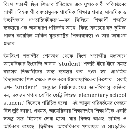
বিংশ শতাব্দী ছিল শিক্ষার ইতিহাসে এক যুগান্তকারী পরিবর্তনের
সাক্ষী। বিশ্বব্যাপী বাধ্যতামূলক প্রাথমিক শিক্ষার প্রসার, মাধ্যমিক ও
উচ্চশিক্ষার গণতান্ত্রিকীকরণ—সব মিলিয়ে শিক্ষার্থী শব্দটির
ব্যবহারে এক অসাধারণ পরিবর্তন আনে। কিন্তু সবচেয়ে বড় ভূমিকা
পালন করেছিল মার্কিন যুক্তরাষ্ট্রের শিক্ষাব্যবস্থা ও তার ভাষাগত
প্রভাব।
ঊনবিংশ শতাব্দীর শেষভাগ থেকে বিংশ শতাব্দীর মধ্যভাগে
আমেরিকার ইংরেজি ভাষায়
'student'
শব্দটি ধীরে ধীরে সমস্ত
বয়সের শিক্ষার্থীদের জন্য ব্যবহার করা শুরু হয়—প্রাথমিক
বিদ্যালয়ের শিশু থেকে শুরু করে উচ্চমাধ্যমিকের কিশোর—সবাই
এখন 'student'। শুধুমাত্র বিশ্ববিদ্যালয়ের জ্ঞানপিপাসু ব্যক্তিরা
নন, একজন পঞ্চম শ্রেণির ছোট্ট শিশুও 'elementary school
student' হিসেবে পরিচিত হলো। এই আমূল পরিবর্তনের পেছনে
ছিল দুটি কারণ: প্রথমত, আমেরিকার শিক্ষাদর্শনে শিক্ষার্থীকে একটি
স্বতন্ত্র সত্তা হিসেবে দেখা হতো, যার নিজস্ব আগ্রহ, চাহিদা ও
অধিকার রয়েছে। দ্বিতীয়ত, আমেরিকার গণমাধ্যম ও সাংস্কৃতিক