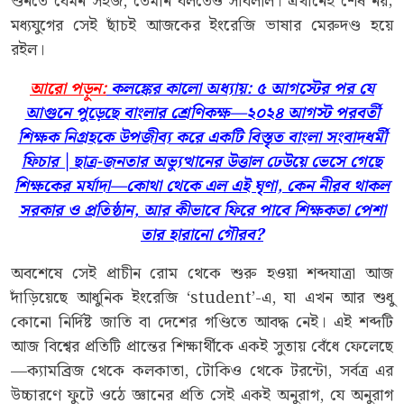
শুনতে যেমন সহজ, তেমনি বলতেও সাবলীল। এখানেই শেষ নয়;
মধ্যযুগের সেই ছাঁচই আজকের ইংরেজি ভাষার মেরুদণ্ড হয়ে
রইল।
আরো পড়ুন:
কলঙ্কের কালো অধ্যায়: ৫ আগস্টের পর যে
আগুনে পুড়েছে বাংলার শ্রেণিকক্ষ—২০২৪ আগস্ট পরবর্তী
শিক্ষক নিগ্রহকে উপজীব্য করে একটি বিস্তৃত বাংলা সংবাদধর্মী
ফিচার │ছাত্র-জনতার অভ্যুত্থানের উত্তাল ঢেউয়ে ভেসে গেছে
শিক্ষকের মর্যাদা—কোথা থেকে এল এই ঘৃণা, কেন নীরব থাকল
সরকার ও প্রতিষ্ঠান, আর কীভাবে ফিরে পাবে শিক্ষকতা পেশা
তার হারানো গৌরব?
অবশেষে সেই প্রাচীন রোম থেকে শুরু হওয়া শব্দযাত্রা আজ
দাঁড়িয়েছে আধুনিক ইংরেজি ‘student’-এ, যা এখন আর শুধু
কোনো নির্দিষ্ট জাতি বা দেশের গণ্ডিতে আবদ্ধ নেই। এই শব্দটি
আজ বিশ্বের প্রতিটি প্রান্তের শিক্ষার্থীকে একই সুতায় বেঁধে ফেলেছে
—ক্যামব্রিজ থেকে কলকাতা, টোকিও থেকে টরন্টো, সর্বত্র এর
উচ্চারণে ফুটে ওঠে জ্ঞানের প্রতি সেই একই অনুরাগ, যে অনুরাগ