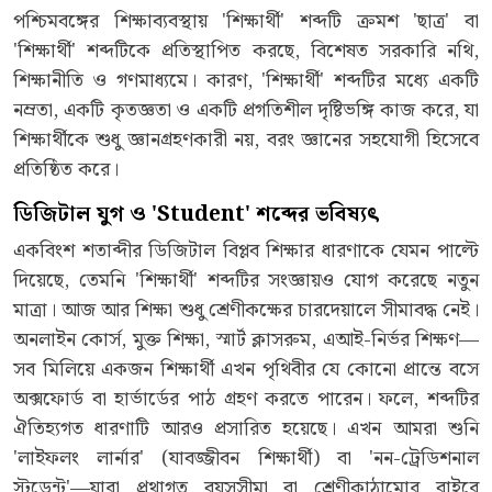
পশ্চিমবঙ্গের শিক্ষাব্যবস্থায় 'শিক্ষার্থী' শব্দটি ক্রমশ 'ছাত্র' বা
'শিক্ষার্থী' শব্দটিকে প্রতিস্থাপিত করছে, বিশেষত সরকারি নথি,
শিক্ষানীতি ও গণমাধ্যমে। কারণ, 'শিক্ষার্থী' শব্দটির মধ্যে একটি
নম্রতা, একটি কৃতজ্ঞতা ও একটি প্রগতিশীল দৃষ্টিভঙ্গি কাজ করে, যা
শিক্ষার্থীকে শুধু জ্ঞানগ্রহণকারী নয়, বরং জ্ঞানের সহযোগী হিসেবে
প্রতিষ্ঠিত করে।
ডিজিটাল যুগ ও
'Student' শব্দের ভবিষ্যৎ
একবিংশ শতাব্দীর ডিজিটাল বিপ্লব শিক্ষার ধারণাকে যেমন পাল্টে
দিয়েছে, তেমনি 'শিক্ষার্থী' শব্দটির সংজ্ঞায়ও যোগ করেছে নতুন
মাত্রা। আজ আর শিক্ষা শুধু শ্রেণীকক্ষের চারদেয়ালে সীমাবদ্ধ নেই।
অনলাইন কোর্স, মুক্ত শিক্ষা, স্মার্ট ক্লাসরুম, এআই-নির্ভর শিক্ষণ—
সব মিলিয়ে একজন শিক্ষার্থী এখন পৃথিবীর যে কোনো প্রান্তে বসে
অক্সফোর্ড বা হার্ভার্ডের পাঠ গ্রহণ করতে পারেন। ফলে, শব্দটির
ঐতিহ্যগত ধারণাটি আরও প্রসারিত হয়েছে। এখন আমরা শুনি
'লাইফলং লার্নার' (যাবজ্জীবন শিক্ষার্থী) বা 'নন-ট্রেডিশনাল
স্টুডেন্ট'—যারা প্রথাগত বয়সসীমা বা শ্রেণীকাঠামোর বাইরে