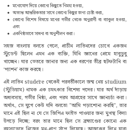
মনোযোগ দিয়ে কোনো কিছুতে নিমগ্ন হওয়া,
অত্যন্ত আন্তরিকতার সাথে কোনো কিছুর জন্য চেষ্টা করা,
কোনো বিশেষ বিষয়ে মনের গভীর থেকে অনুরাগী বা ব্যাকুল হওয়া,
এবং
একনিষ্ঠভাবে সাধনা বা অনুশীলন করা।
সহজ বাংলায় বলতে গেলে, প্রাচীন লাতিনদের চোখে একজন
স্টুডেন্ট ছিলেন এমন এক ব্যক্তি, যিনি জ্ঞানের প্রেমে হাবুডুবু
খাচ্ছেন। যার ভেতরে জানার জন্য এক ধরণের তীব্র ছটফটানি বা
‘প্যাশন’ কাজ করছে।
এই লাতিন studēre থেকেই পরবর্তীকালে জন্ম নেয় studium
(স্টুডিয়াম) নামক এক চমৎকার বিশেষ্য পদের। যার অর্থ দাঁড়ায়
অধ্যবসায়, গভীর নিষ্ঠা, এবং পরম আগ্রহের সাথে জ্ঞানচর্চা করা।
অর্থাৎ, সে যুগে কেউ যদি বলতো "আমি পড়াশোনা করছি", তার
মানে এই ছিল না যে সে জিপিএ ফাইভ পাওয়ার জন্য মুখস্থ বিদ্যা
উগড়ে দিচ্ছে; বরং তার মানে ছিল সে ব্রহ্মাণ্ডের কোনো এক
রহস্যভেদে নিজের মন-প্রাণ সঁপে দিয়েছে। আজকের দিনে যারা