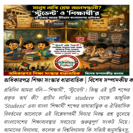
অধিকারপত্র
শিক্ষা সংস্কার ধারাবাহিক
│
বিশেষ
সম্পাদকীয় 
প্রতিদিন আমরা বলি—'শিক্ষার্থী', 'স্টুডেন্ট'। কিন্তু এই দুটি শব্দের
প্রকৃত অর্থ কী? প্রাচীন লাতিন studere থেকে আধুনিক
'Student' এবং বাংলা 'শিক্ষার্থী' শব্দের ভাষাতাত্ত্বিক ও ঐতিহাসিক
বিবর্তনের আলোকে এই বিশ্লেষণধর্মী ফিচার নিবন্ধ প্রশ্ন তুলেছে
বাংলাদেশের শিক্ষাব্যবস্থার সবচেয়ে গুরুত্বপূর্ণ সংকট নিয়ে।
আমাদের বিদ্যালয়, কলেজ ও বিশ্ববিদ্যালয় কি সত্যিই অনুসন্ধিৎসু,