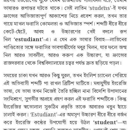
এরপর ইউরোপের বুকে যেমন রাজনীতির পালাবদল ঘটে, তেমনি
ভাষারও রূপান্তর ঘটতে থাকে। সেই লাতিন ‘studēns’-ই যখন
ফ্রান্সের আভিজাত্যপূর্ণ আকাশের নিচে প্রবেশ করল, তখন তার
গায়ে মাখল ফরাসি কোমলতা ও অভিজাত স্পর্শ। শব্দটি ধীরে ধীরে
কেটে-ছেঁটে, আবহ ও উচ্চারণের খেই বদলে রূপ
নিল
‘estudiant’
-এ। এ যেন এক ভাষার বিবাহ—লাতিনের
পাণ্ডিত্যের সঙ্গে ফরাসির ভাবগাম্ভীর্যের মধুর মিলন, যার ফলে জন্ম
নিল আরও সাবলীল, আরও করুণ এক উচ্চারণ, যা ফ্রান্সের
রাজদরবার থেকে বিশ্ববিদ্যালয়ের চত্বর পর্যন্ত দ্রুত ছড়িয়ে পড়ল।
সময়ের চাকা যখন আরও কিছু ঘুরল, তখন ইংলিশ চ্যানেল পেরিয়ে
এই অভিবাসী শব্দটি পা রাখল ব্রিটিশ মাটিতে। মধ্যযুগীয় ইংরেজি
ভাষা, যে ভাষা তখন নিজেই তৈরি হচ্ছিল নানা বিদেশি উপাদানের
সংমিশ্রণে, সুগভীর আগ্রহে গ্রহণ করল এই ফরাসি শব্দটিকে। কিন্তু
ইংরেজির স্বভোলাল সুকঠিন প্রকৃতি তাকে আবারও নতুন ছাঁচে
ঢালাই করল। ‘Estudiant’-এর অমসৃণ উচ্চারণ ধীরে ধীরে বর্জন
করে ইংরেজি কণ্ঠের উপযোগী হয়ে উঠল
‘student’
—যা