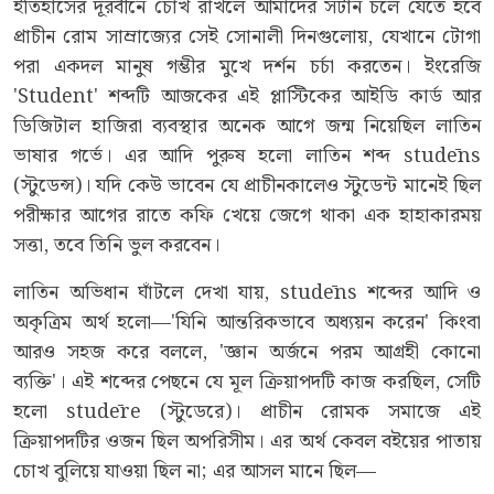
ইতিহাসের দূরবীনে চোখ রাখলে আমাদের সটান চলে যেতে হবে
প্রাচীন রোম সাম্রাজ্যের সেই সোনালী দিনগুলোয়, যেখানে টোগা
পরা একদল মানুষ গম্ভীর মুখে দর্শন চর্চা করতেন। ইংরেজি
'Student' শব্দটি আজকের এই প্লাস্টিকের আইডি কার্ড আর
ডিজিটাল হাজিরা ব্যবস্থার অনেক আগে জন্ম নিয়েছিল লাতিন
ভাষার গর্ভে। এর আদি পুরুষ হলো লাতিন শব্দ studēns
(স্টুডেন্স)। যদি কেউ ভাবেন যে প্রাচীনকালেও স্টুডেন্ট মানেই ছিল
পরীক্ষার আগের রাতে কফি খেয়ে জেগে থাকা এক হাহাকারময়
সত্তা, তবে তিনি ভুল করবেন।
লাতিন অভিধান ঘাঁটলে দেখা যায়, studēns শব্দের আদি ও
অকৃত্রিম অর্থ হলো—'যিনি আন্তরিকভাবে অধ্যয়ন করেন' কিংবা
আরও সহজ করে বললে, 'জ্ঞান অর্জনে পরম আগ্রহী কোনো
ব্যক্তি'। এই শব্দের পেছনে যে মূল ক্রিয়াপদটি কাজ করছিল, সেটি
হলো studēre (স্টুডেরে)। প্রাচীন রোমক সমাজে এই
ক্রিয়াপদটির ওজন ছিল অপরিসীম। এর অর্থ কেবল বইয়ের পাতায়
চোখ বুলিয়ে যাওয়া ছিল না; এর আসল মানে ছিল—