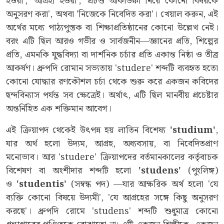
হওয়া', 'আগ্রহী হওয়া', 'প্রচণ্ড আকাঙ্ক্ষা নিয়ে কোনো বিষয়কে
অনুসরণ করা', অথবা 'নিজেকে নিবেদিত করা'। খেয়াল করুন, এই
অর্থের মধ্যে পাঠ্যপুস্তক বা শিক্ষাপ্রতিষ্ঠানের কোনো উল্লেখ নেই।
বরং এটি ছিল আরও গভীর ও সার্বজনীন—জ্ঞানের প্রতি, শিল্পের
প্রতি, এমনকি যুদ্ধবিদ্যা বা দার্শনিক চর্চার প্রতি একান্ত নিষ্ঠা ও তীব্র
আকর্ষণ। ধ্রুপদি রোমান সভ্যতায় 'studere' শব্দটি ব্যবহৃত হতো
কোনো যোদ্ধার রণকৌশল চর্চা থেকে শুরু করে একজন কবিদের
ছন্দবিন্যাস পর্যন্ত সব ক্ষেত্রেই। অর্থাৎ, এটি ছিল মানবীয় প্রচেষ্টার
অন্তর্নিহিত এক শক্তিমান আবেগ।
এই ক্রিয়াপদ থেকেই উৎপন্ন হয় লাতিন বিশেষ্য
'studium'
,
যার অর্থ হলো উদ্যম, আগ্রহ, অধ্যবসায়, বা নিবেদিতপ্রাণ
মনোভাব। আর 'studere' ক্রিয়াপদের বর্তমানকালের কর্তৃবাচক
বিশেষণ বা অংশীদার শব্দটি হলো
'studens'
(পুংলিঙ্গ)
ও
'studentis'
(সম্বন্ধ পদ) —যার আক্ষরিক অর্থ হলো 'যে
ব্যক্তি কোনো বিষয়ে উদ্যমী', 'যে আগ্রহের সঙ্গে কিছু অনুসরণ
করছে'। ধ্রুপদি রোমে 'studens' শব্দটি শুধুমাত্র কোনো