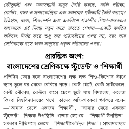
কৌতূহলী এবং জ্ঞানসন্ধানী মানুষ তৈরি করছে, নাকি পরীক্ষা,
কোচিং, নম্বর ও সনদকেন্দ্রিক এক প্রজন্মের পরীক্ষার্থী তৈরি করছে?
ইতিহাস, ভাষা, শিক্ষাদর্শন এবং একবিংশ শতাব্দীর শিক্ষা-বাস্তবতার
আলোকে এই নিবন্ধ নতুন করে ভাবতে শেখায়—একটি জাতির
ভবিষ্যৎ নির্ভর করে শুধু তার পাঠ্যবইয়ের ওপর নয়, বরং তার
শ্রেণিকক্ষে বসে থাকা মানুষের প্রকৃত পরিচয়ের ওপর।
প্রারম্ভিক অংশ:
বাংলাদেশের শ্রেণিকক্ষে স্টুডেন্ট’ ও ‘শিক্ষার্থী
প্রতিদিন ভোর হলে বাংলাদেশের লক্ষ লক্ষ শিশু-কিশোর কাঁধে
ব্যাগ তুলে ঘর থেকে বেরিয়ে পড়ে। কেউ হেঁটে, কেউ সাইকেলে,
কেউ নৌকায়, কেউবা বাসে চেপে ছুটে যায় বিদ্যালয়, কলেজ
কিংবা বিশ্ববিদ্যালয়ের পথে। তাদের অভিভাবকরা গর্বভরে বলেন
—"আমার ছেলে একজন শিক্ষার্থী", "আমার মেয়ে একজন
স্টুডেন্ট"। শিক্ষক উপস্থিতি খাতায় লেখেন—"শিক্ষার্থী উপস্থিত"।
সরকার নীতিপত্রে লেখে—"শিক্ষার্থীকেন্দ্রিক শিক্ষা"। সংবাদমাধ্যম