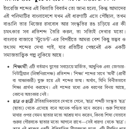
ইংরেজি শব্দের এই বিলাতি বিবর্তন তো জানা হলো, কিন্তু আমাদের
এই পলিমাটির বাংলাদেশে যখন এই ধারণাটি এসে পৌঁছাল, তখন
বাঙালি তার নিজের রসবোধ আর সংস্কৃতির রঙ চড়িয়ে এর কী
চমৎকার সব প্রতিশব্দ তৈরি করল, তা সত্যিই দেখার মতো।
বাংলার বাজারে 'স্টুডেন্ট'-এর বিপরীতে আমরা বেশ কিছু তদ্ভব ও
তৎসম শব্দের দেখা পাই, যার প্রতিটির পেছনেই এক একটি
সমাজতাত্ত্বিক গল্প লুকিয়ে আছে।
শিক্ষার্থী:
এটি বর্তমান যুগের সবচেয়ে মার্জিত, আধুনিক এবং জেন্ডার-
নিউট্রিয়াল (লিঙ্গনিরপেক্ষ) প্রতিশব্দ। 'শিক্ষা' শব্দের সাথে 'অর্থী' (প্রার্থী
বা যাঞ্চাকারী) যুক্ত হয়ে এই শব্দের জন্ম। অর্থাৎ, যিনি বিনীতভাবে
শিক্ষা প্রার্থনা করছেন। এই শব্দের মধ্যে এক ধরণের বিনয় আছে,
কোনো অহংকার নেই।
ছাত্র ও ছাত্রী
ঐতিহাসিকভাবে দেখতে গেলে, 'ছাত্র' শব্দটি সংস্কৃত 'ছত্র'
(ছাতা) থেকে এসেছে বলে অনেক পণ্ডিত মনে করেন। গুরু শিষ্যের
মাথার ওপর যেমন ছাতার মতো আশ্রয় দান করেন, কিংবা শিষ্য যেভাবে
গুরুর গৌরবকে ছাতার মতো আগলে রাখে—সেই ধারণা থেকে 'ছাত্র'।