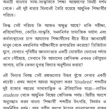
অন্যটি বাংলার ভাষা-সংস্কৃতিতে শিক্ষা অন্বেষণের বিনয়ী দর্শন
থেকে। এই দুই ধারার মিলনেই তৈরি হয়েছে আধুনিক শিক্ষার্থীর
পরিচয়।
কিন্তু সেই পরিচয় কি আজও অক্ষুণ্ণ আছে? নাকি পরীক্ষা,
প্রতিযোগিতা, কোচিং-সংস্কৃতি, সনদনির্ভর সামাজিক মর্যাদা এবং
কর্মসংস্থানের চাপ আমাদের শিক্ষার্থীদের ধীরে ধীরে জ্ঞানান্বেষী
মানুষ থেকে নম্বরনির্ভর পরীক্ষার্থীতে রূপান্তরিত করেছে? ডিজিটাল
যুগে, যেখানে পৃথিবীর জ্ঞানভাণ্ডার একটি মোবাইল ফোনের পর্দায়
এসে পৌঁছেছে, সেখানে কি আমাদের শ্রেণিকক্ষ এখনও কৌতূহল
জাগায়, নাকি কেবল মুখস্থ বিদ্যার অনুশীলন করায়?
এই ফিচার নিবন্ধ সেই প্রশ্নগুলোর উত্তর খুঁজে দেখার একটি
প্রচেষ্টা। প্রথম অংশে আমরা অনুসরণ করব 'Student' শব্দটির
দুই হাজার বছরের ভাষাতাত্ত্বিক ও ঐতিহাসিক যাত্রা—লাতিন
studere
থেকে আধুনিক বিশ্বের শ্রেণিকক্ষ পর্যন্ত। দ্বিতীয় অংশে
অনুসন্ধান করব বাংলা 'শিক্ষার্থী' শব্দটির উৎপত্তি, বিবর্তন ও
অন্তর্নিহিত দর্শন। আর তৃতীয় অংশে দাঁড়াব বাংলাদেশের বাস্তব