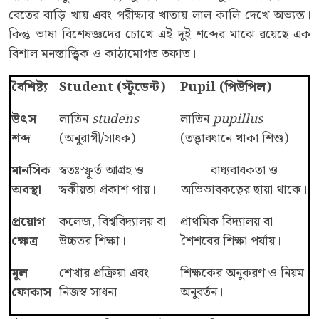
বেতের বাড়ি খায় এবং পরীক্ষার খাতায় লাল কালি দেখে অভ্যস্ত।
কিন্তু ভাষা বিশেষজ্ঞদের চোখে এই দুই শব্দের মাঝে রয়েছে এক
বিশাল মনস্তাত্ত্বিক ও কাঠামোগত তফাত।
বৈশিষ্ট্য
Student (
স্টুডেন্ট
)
Pupil (
পিউপিল
)
উৎস
লাতিন
stud
ē
ns
লাতিন
pupillus
শব্দ
(অনুরাগী/সাধক)
(তত্ত্বাবধানে থাকা শিশু)
মানসিক
স্বতঃস্ফূর্ত আগ্রহ ও
বাধ্যবাধকতা ও
অবস্থা
স্বকীয়তা প্রকাশ পায়।
অভিভাবকত্বের ছায়া থাকে।
প্রয়োগ
কলেজ, বিশ্ববিদ্যালয় বা
প্রাথমিক বিদ্যালয় বা
ক্ষেত্র
উচ্চতর শিক্ষা।
শৈশবের শিক্ষা পর্যায়।
মূল
শেখার প্রক্রিয়া এবং
শিক্ষকের অনুকরণ ও নিয়ম
ফোকাস
নিজস্ব সাধনা।
অনুবর্তন।