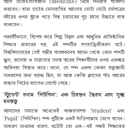
আদি চিকিৎসাবিজ্ঞান (Medicine) নিয়ে দিনরাত গবেষণা
করতেন। তারা চার্চের মোমবাতির আলোয় মোটা মোটা চর্মপত্রের
বইয়ের ওপর ঝুঁকে পড়ে বিশ্ব চরাচরের গূঢ় রহস্য উদ্ধারে ব্যস্ত
থাকতেন।
পরবর্তীকালে, বিশেষ করে শিল্প বিপ্লব এবং আধুনিক প্রাতিষ্ঠানিক
শিক্ষার প্রসারের পর, এই শব্দটির গণতান্ত্রিকীকরণ ঘটে।
বিশ্ববিদ্যালয়ের সেই গম্ভীর গবেষকদের আসন থেকে নেমে শব্দটি
স্কুল, কলেজ ও মাদ্রাসার সমস্ত স্তরের শিক্ষার্থীদের ওপর একচ্ছত্র
আধিপত্য বিস্তার করে। ফলে, যে শব্দ একদা কেবল তত্ত্বজ্ঞানী
সাধকদের জন্য বরাদ্দ ছিল, তা আজ কেজি ক্লাসের পাঁচ বছরের
বাচ্চার পিঠের ব্যাগেও লেপ্টে গেছে।
'স্টুডেন্ট' বনাম 'পিউপিল': এক চিরন্তন দ্বৈরথ এবং সূক্ষ্ম
মনস্তত্ত্ব
আমাদের সমাজে অনেকেই অজ্ঞতাবশত 'Student' এবং
'Pupil' (পিউপিল) শব্দ দুটিকে একই দাঁড়িপাল্লায় মেপে বসেন।
সাধারণ মানুষের ধারণা, দুটোই তো এক—দুই পক্ষই শিক্ষকের