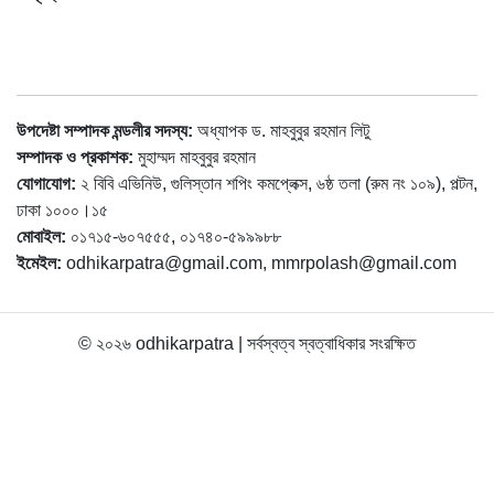
উপদেষ্টা সম্পাদক মন্ডলীর সদস্য:
অধ্যাপক ড. মাহবুবুর রহমান লিটু
সম্পাদক ও প্রকাশক:
মুহাম্মদ মাহবুবুর রহমান
যোগাযোগ:
২ বিবি এভিনিউ, গুলিস্তান শপিং কমপ্লেক্স, ৬ষ্ঠ তলা (রুম নং ১০৯), পল্টন,
ঢাকা ১০০০।১৫
মোবাইল:
০১৭১৫-৬০৭৫৫৫, ০১৭৪০-৫৯৯৯৮৮
ইমেইল:
odhikarpatra@gmail.com, mmrpolash@gmail.com
© ২০২৬ odhikarpatra | সর্বস্বত্ব স্বত্বাধিকার সংরক্ষিত