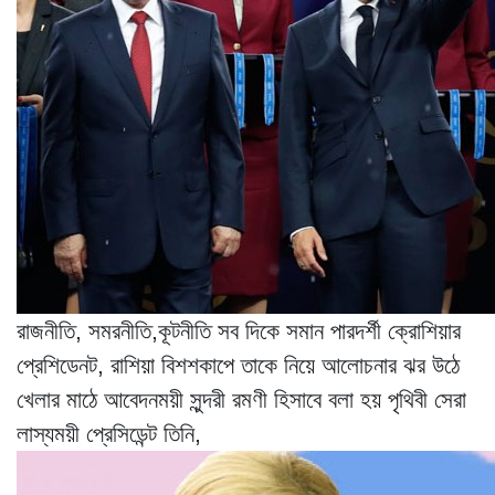
রাজনীতি, সমরনীতি,কূটনীতি সব দিকে সমান পারদর্শী ক্রোশিয়ার
প্রেশিডেনট, রাশিয়া বিশশকাপে তাকে নিয়ে আলোচনার ঝর উঠে
খেলার মাঠে আবেদনময়ী সুন্দরী রমণী হিসাবে বলা হয় পৃথিবী সেরা
লাস্যময়ী প্রেসিডেন্ট তিনি,