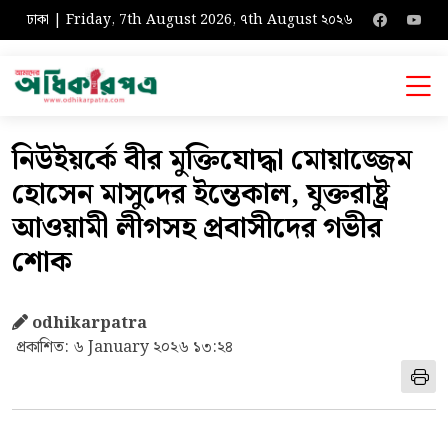
ঢাকা | Friday, 7th August 2026, ৭th August ২০২৬
নিউইয়র্কে বীর মুক্তিযোদ্ধা মোয়াজ্জেম
হোসেন মাসুদের ইন্তেকাল, যুক্তরাষ্ট্র
আওয়ামী লীগসহ প্রবাসীদের গভীর
শোক
odhikarpatra
প্রকাশিত: ৬ January ২০২৬ ১৩:২৪