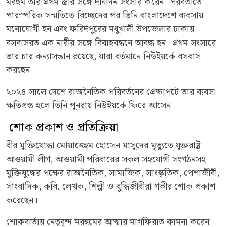
মরহুম তার প্রথম স্ত্রীর সঙ্গে দীর্ঘদিন সংসার করেন। পরবর্তীতে
পারস্পরিক সম্মতিতে বিচ্ছেদের পর তিনি বাংলাদেশে ব্যবসায়
মনোযোগী হন এবং ফরিদপুরের মধুখালী উপজেলার ঢাকায়
বসবাসরত এক নারীর সঙ্গে বিবাহবন্ধনে আবদ্ধ হন। প্রথম সংসারে
তার চার কন্যাসন্তান রয়েছে, যারা বর্তমানে নিউইয়র্কে বসবাস
করছেন।
২০২৪ সালে দেশে রাজনৈতিক পরিবর্তনের প্রেক্ষাপটে তার ব্যবসা
ক্ষতিগ্রস্ত হলে তিনি পুনরায় নিউইয়র্কে ফিরে আসেন।
শোক প্রকাশ ও প্রতিক্রিয়া
বীর মুক্তিযোদ্ধা মোয়াজ্জেম হোসেন মাসুদের মৃত্যুতে যুক্তরাষ্ট্র
আওয়ামী লীগ, আওয়ামী পরিবারের সকল সহযোগী সংগঠনসহ
মুক্তিযুদ্ধের পক্ষের রাজনৈতিক, সামাজিক, সাংস্কৃতিক, পেশাজীবী,
সাংবাদিক, কবি, লেখক, শিল্পী ও বুদ্ধিজীবীরা গভীর শোক প্রকাশ
করেছেন।
শোকবার্তায় নেতৃবৃন্দ মরহুমের আত্মার মাগফিরাত কামনা করেন