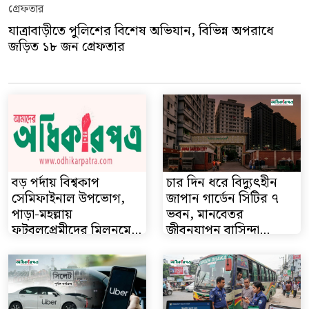
যাত্রাবাড়ীতে পুলিশের বিশেষ অভিযান, বিভিন্ন অপরাধে
জড়িত ১৮ জন গ্রেফতার
চার দিন ধরে বিদ্যুৎহীন
জাপান গার্ডেন সিটির ৭
ভবন, মানবেতর
জীবনযাপন বাসিন্দা...
বড় পর্দায় বিশ্বকাপ
সেমিফাইনাল উপভোগ,
পাড়া-মহল্লায়
ফুটবলপ্রেমীদের মিলনমে...