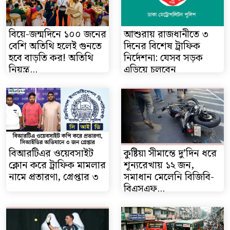
বিয়ে-জন্মদিনে ১০০ জনের
আশুরায় রাজধানীতে ৩
বেশি অতিথি হলেই গুনতে
দিনের বিশেষ ট্রাফিক
হবে বাড়তি কর! অতিথি
নির্দেশনা: যেসব সড়ক
নিয়ন্ত্র...
এড়িয়ে চলবেন
বিআরটিএর ওয়েবসাইট
কুষ্টিয়া সীমান্তে দু’দিন ধরে
ক্লোন করে ট্রাফিক মামলার
শূন্যরেখায় ১২ জন,
নামে প্রতারণা, গ্রেপ্তার ৩
সমাধান মেলেনি বিজিবি-