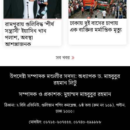
বিএসএফ...
ঢাকায় দুই বাসের চাপায়
রামপুরায় গুলিবিদ্ধ ‘শীর্ষ
এক ব্যক্তির মর্মান্তিক মৃত্যু
সন্ত্রাসী’ ইয়াসিন খান
পলাশ, অবস্থা
আশঙ্কাজনক
সব খবর
উপদেষ্টা সম্পাদক মন্ডলীর সদস্য: অধ্যাপক ড. মাহবুবুর
রহমান লিটু
সম্পাদক ও প্রকাশক: মুহাম্মদ মাহবুবুর রহমান