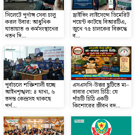
সিলেটে পূর্ণাঙ্গ সেবা চালু
ড্রাইভিং লাইসেন্সে ডিমেরিট
করল উবার: আধুনিক
পয়েন্ট কাটছে বিআরটিএ,
যাতায়াত ও কর্মসংস্থানের
জুনে ৭৫ চালকের বিরুদ্ধে
নতুন দি...
ব্...
পূর্বাচলে শক্তিশালী হচ্ছে
এসএসসি-উত্তর ছুটিতে মা–
আইনশৃঙ্খলা: ৪ থানা, ৬
বাবার খোলা চিঠি: যে
তদন্ত কেন্দ্রসহ থাকছে
পাঁচটি চিঠি একটি
পূর্ণ...
কিশোরের জীবন বদ...