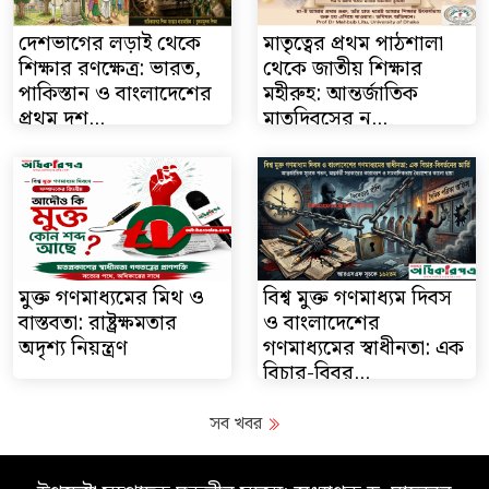
দেশভাগের লড়াই থেকে
মাতৃত্বের প্রথম পাঠশালা
শিক্ষার রণক্ষেত্র: ভারত,
থেকে জাতীয় শিক্ষার
পাকিস্তান ও বাংলাদেশের
মহীরুহ: আন্তর্জাতিক
প্রথম দশ...
মাতৃদিবসের ন...
মুক্ত গণমাধ্যমের মিথ ও
বিশ্ব মুক্ত গণমাধ্যম দিবস
বাস্তবতা: রাষ্ট্রক্ষমতার
ও বাংলাদেশের
অদৃশ্য নিয়ন্ত্রণ
গণমাধ্যমের স্বাধীনতা: এক
বিচার-বিবর্...
সব খবর