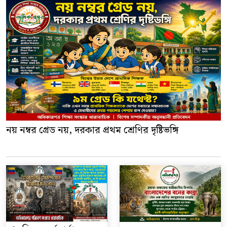
নয় নম্বর গ্রেড নয়, দরকার প্রথম শ্রেণির দৃষ্টিভঙ্গি