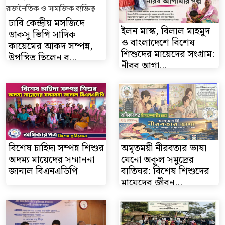
ঢাবি কেন্দ্রীয় মসজিদে
ইলন মাস্ক, বিলাল মাহমুদ
ডাকসু ভিপি সাদিক
ও বাংলাদেশে বিশেষ
কায়েমের আকদ সম্পন্ন,
শিশুদের মায়েদের সংগ্রাম:
উপস্থিত ছিলেন ব...
নীরব আগা...
বিশেষ চাহিদা সম্পন্ন শিশুর
অমৃতময়ী নীরবতার ভাষা
অদম্য মায়েদের সম্মাননা
যেনো অকূল সমুদ্রের
জানাল বিএনএডিপি
বাতিঘর: বিশেষ শিশুদের
মায়েদের জীবন...