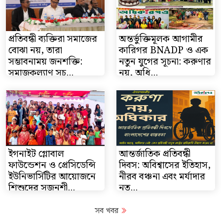
প্রতিবন্ধী ব্যক্তিরা সমাজের
অন্তর্ভুক্তিমূলক আগামীর
বোঝা নয়, তারা
কারিগর BNADP ও এক
সম্ভাবনাময় জনশক্তি:
নতুন যুগের সূচনা: করুণার
সমাজকল্যাণ সচ...
নয়, অধি...
ইগনাইট গ্লোবাল
আন্তর্জাতিক প্রতিবন্ধী
ফাউন্ডেশন ও প্রেসিডেন্সি
দিবস: অবিশ্বাসের ইতিহাস,
ইউনিভার্সিটির আয়োজনে
নীরব বঞ্চনা এবং মর্যাদার
শিশুদের সৃজনশী...
নত...
সব খবর