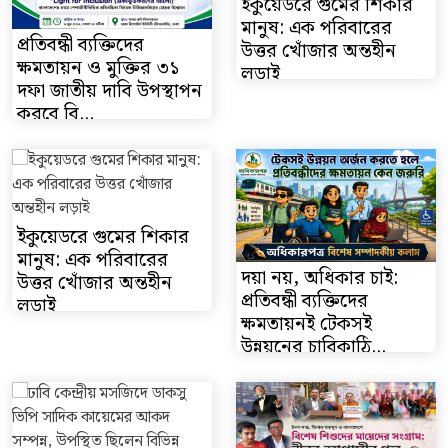
ইকুয়েডরে গুমের শিকার
মানুষ: এক পরিবারের
প্রতিবন্ধী ব্যক্তিদের
উত্তর খোঁজার অন্তহীন
ক্ষমতায়ন ও মুক্তির ৩১
লড়াই
দফা জাতীয় দাবি উপস্থাপন
করবে বি...
ইকুয়েডরে গুমের শিকার
মানুষ: এক পরিবারের
দয়া নয়, অধিকার চাই:
উত্তর খোঁজার অন্তহীন
প্রতিবন্ধী ব্যক্তিদের
লড়াই
ক্ষমতায়নই টেকসই
উন্নয়নের চাবিকাঠি...