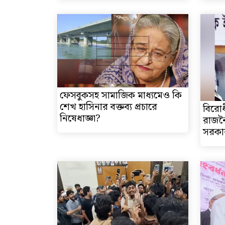
ফেসবুকসহ সামাজিক মাধ্যমেও কি
শেখ হাসিনার বক্তব্য প্রচারে
বিরোধ
নিষেধাজ্ঞা?
রাজন
সরকার