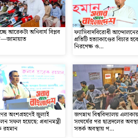
চ্ছে আরেকটা অনিবার্য বিপ্লব
ফ্যাসিবাদবিরোধী আন্দোলনে
ন’—জামায়াত
প্রতিটি হত্যাকাণ্ডের বিচার হবে 
নিরপেক্ষ ও...
ের অংশগ্রহণেই জুলাই
জগন্নাথ বিশ্ববিদ্যালয় এলাকা
লন সফল হয়েছে: প্রধানমন্ত্রী
সংঘর্ষের পর ছাত্রদলের অবস্থ
ক রহমান
সতর্ক অবস্থায় প...