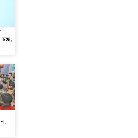
র
স্বচ্ছ,
য়
ান,