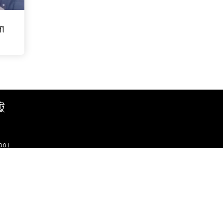
ণা
টু
০০০।