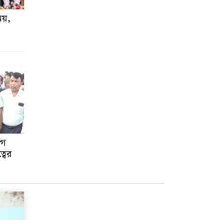
নয়,
োগ
্বের