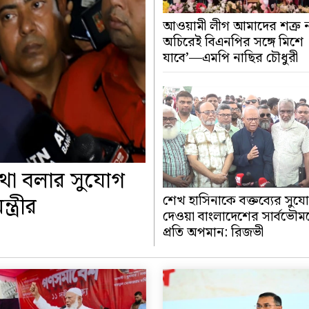
আওয়ামী লীগ আমাদের শত্রু 
অচিরেই বিএনপির সঙ্গে মিশে
যাবে’—এমপি নাছির চৌধুরী
কথা বলার সুযোগ
্ত্রীর
শেখ হাসিনাকে বক্তব্যের সুয
দেওয়া বাংলাদেশের সার্বভৌমত
প্রতি অপমান: রিজভী