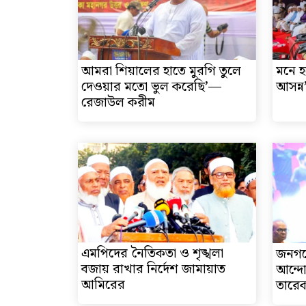
আমরা শিয়ালের হাতে মুরগি তুলে
মনে হ
দেওয়ার মতো ভুল করেছি’—
আসন্
রেজাউল করীম
এমপিদের নৈতিকতা ও শৃঙ্খলা
জনগণ
বজায় রাখার নির্দেশ জামায়াত
আন্দো
আমিরের
তারে