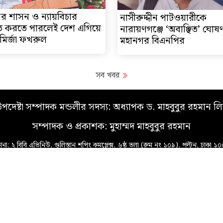
 শাসন ও ন্যায়বিচার
নাসীরুদ্দীন পাটওয়ারীকে
িত করতে পারলেই দেশ এগিয়ে
নারায়ণগঞ্জে ‘অবাঞ্ছিত’ ঘোষ
 মির্জা ফখরুল
মহানগর বিএনপির
সব খবর
পদেষ্টা সম্পাদক মন্ডলীর সদস্য: অধ্যাপক ড. মাহবুবুর রহমান লি
সম্পাদক ও প্রকাশক: মুহাম্মদ মাহবুবুর রহমান
ানা: ২ বিবি এভিনিউ, গুলিস্তান শপিং কমপ্লেক্স, ৬ষ্ঠ তলা (রুম নং ১০৯), পল্টন, ঢাকা ১
মোবাইল: ০১৭১৫-৬০৭৫৫৫, ০১৭৪০-৫৯৯৯৮৮
ইমেইল: odhikarpatra@gmail.com, mmrpolash@gmail.com
Privacy Policy
Contact us