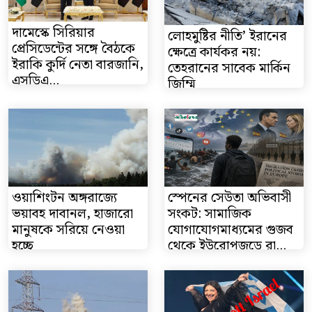
দামেস্কে সিরিয়ার
লোহমুষ্টির নীতি’ ইরানের
প্রেসিডেন্টের সঙ্গে বৈঠকে
ক্ষেত্রে কার্যকর নয়:
ইরাকি কুর্দি নেতা বারজানি,
তেহরানের সাবেক মার্কিন
এসডিএ...
জিম্মি
ওয়াশিংটন অঙ্গরাজ্যে
স্পেনের সেউতা অভিবাসী
ভয়াবহ দাবানল, হাজারো
সংকট: সামাজিক
মানুষকে সরিয়ে নেওয়া
যোগাযোগমাধ্যমের গুজব
হচ্ছে
থেকে ইউরোপজুড়ে রা...