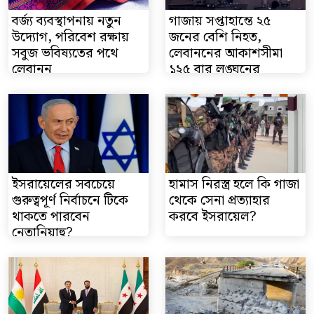
বর্জ্য ব্যবস্থাপনায় নতুন
গাজায় সপ্তাহান্তে ২৫
উদ্যোগ, পরিবেশ রক্ষায়
জনের বেশি নিহত,
সবুজ ভবিষ্যতের পথে
লেবাননের আকাশসীমা
লেবানন
১২৫ বার লঙ্ঘনের
অভিয...
ইসরায়েলের সবচেয়ে
হামাস নিরস্ত্র হলে কি গাজা
গুরুত্বপূর্ণ নির্বাচনে টিকে
থেকে সেনা প্রত্যাহার
থাকতে পারবেন
করবে ইসরায়েল?
নেতানিয়াহু?