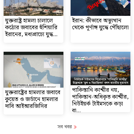
যুক্তরাষ্ট্র হামলা চালালে
ইরান: কীভাবে অভ্যুত্থান
কঠোর জবাবের হুঁশিয়ারি
থেকে পূর্ণাঙ্গ যুদ্ধে পৌঁছালো
ইরানের, মধ্যপ্রাচ্যে যুদ্ধ...
পাকিস্তানি কাশ্মীর নয়,
যুক্তরাষ্ট্রের হামলার জবাবে
পাকিস্তান-অধিকৃত কাশ্মীর,
কুয়েত ও জর্ডানে হামলার
নিউইয়র্ক টাইমসকে কড়া
দাবি আইআরজিসির
বা...
সব খবর