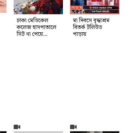
ঢাকা মেডিকেল
মা দিবসে বৃদ্ধাশ্রম
কলেজ হাসপাতালে
বিতর্ক টলিউড
সিট না পেয়ে...
পাড়ায়