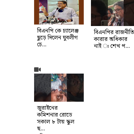
বিএনপি কে চ্যালেঞ্জ
বিএনপির রাজনীতি
ছুড়ে দিলেন যুবলীগ
কারার অধিকার
চে...
নাই ঃ শেখ প...
জুরাইনের
কমিশনার রোডে
সকাল ৮ টায় স্কুল
ছ...