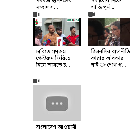
পরবর্তী ছাত্রদলের
সকালের দিকে
সংবাদ স...
শান্তি পূর্ণ...
ঢাবিতে গণরুম
বিএনপির রাজনীতি
গেস্টরুম ফিরিয়ে
কারার অধিকার
নিয়ে আসতে চ...
নাই ঃ শেখ প...
বাংলাদেশ আওয়ামী