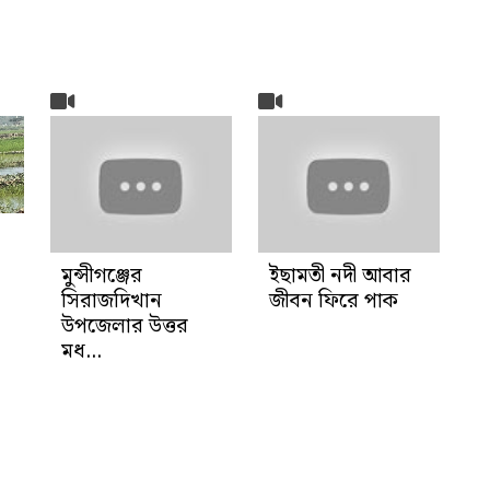
মুন্সীগঞ্জের
ইছামতী নদী আবার
সিরাজদিখান
জীবন ফিরে পাক
উপজেলার উত্তর
মধ...