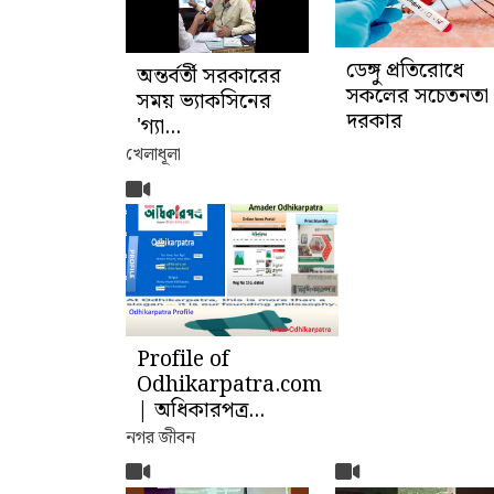
ডেঙ্গু প্রতিরোধে
অন্তর্বর্তী সরকারের
সকলের সচেতনতা
সময় ভ্যাকসিনের
দরকার
'গ্যা...
খেলাধূলা
Profile of
Odhikarpatra.com
| অধিকারপত্র...
নগর জীবন