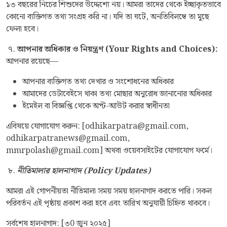
১৩ বছরের নিচের শিশুদের উদ্দেশ্যে নয়। আমরা তাদের থেকে ইচ্ছাকৃতভাবে
কোনো ব্যক্তিগত তথ্য সংগ্রহ করি না। যদি তা ঘটে, অনতিবিলম্বে তা মুছে
ফেলা হবে।
৭.
আপনার
অধিকার ও নিয়ন্ত্রণ
(Your Rights and Choices):
আপনার রয়েছে—
আপনার ব্যক্তিগত তথ্য দেখার ও সংশোধনের অধিকার
আমাদের ডেটাবেইসে থাকা তথ্য মোছার অনুরোধ জানানোর অধিকার
ইমেইল বা বিজ্ঞপ্তি থেকে অপ্ট-আউট করার স্বাধীনতা
এবিষয়ে যোগাযোগ করুন: [odhikarpatra@gmail.com,
odhikarpatranews@gmail.com,
mmrpolash@gmail.com] অথবা ওয়েবসাইটের যোগাযোগ ফর্মে।
৮.
নীতিমালার হালনাগাদ (Policy Updates)
আমরা এই গোপনীয়তা নীতিমালা সময় সময় হালনাগাদ করতে পারি। সকল
পরিবর্তন এই পৃষ্ঠায় প্রকাশ করা হবে এবং তারিখ অনুযায়ী চিহ্নিত থাকবে।
সর্বশেষ হালনাগাদ: [৩0 জুন ২০২৫]