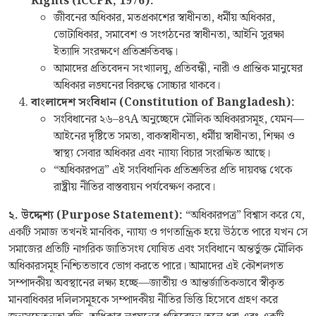
Rights (ICCPR, 1976):
জীবনের অধিকার, মতপ্রকাশের স্বাধীনতা, ধর্মীয় অধিকার,
ভোটাধিকার, সমাবেশ ও সংগঠনের স্বাধীনতা, আইনি সুরক্ষা
ইত্যাদি সংরক্ষণে প্রতিশ্রুতিবদ্ধ।
আমাদের প্রতিবেদন সংখ্যালঘু, প্রতিবন্ধী, নারী ও প্রান্তিক মানুষের
অধিকার লঙ্ঘনের বিরুদ্ধে সোচ্চার থাকবে।
বাংলাদেশ সংবিধান (Constitution of Bangladesh):
সংবিধানের ২৬–৪৭A অনুচ্ছেদে মৌলিক অধিকারসমূহ, যেমন—
আইনের দৃষ্টিতে সমতা, বাকস্বাধীনতা, ধর্মীয় স্বাধীনতা, শিক্ষা ও
স্বাস্থ্য সেবার অধিকার এবং ন্যায্য বিচার সংরক্ষিত আছে।
“অধিকারপত্র” এই সংবিধানিক প্রতিশ্রুতির প্রতি দায়বদ্ধ থেকে
রাষ্ট্রীয় নীতির বাস্তবায়ন পর্যবেক্ষণ করবে।
২. উদ্দেশ্য (Purpose Statement):
“অধিকারপত্র” বিশ্বাস করে যে,
একটি সমাজ তখনই মানবিক, ন্যায্য ও গণতান্ত্রিক হয়ে উঠতে পারে যখন সে
সমাজের প্রতিটি নাগরিক জাতিসংঘ ঘোষিত এবং সংবিধানে অন্তর্ভুক্ত মৌলিক
অধিকারসমূহ নিশ্চিতভাবে ভোগ করতে পারে। আমাদের এই কৌশলগত
সম্পাদকীয় অবস্থানের লক্ষ্য হচ্ছে—জাতীয় ও আন্তর্জাতিকভাবে স্বীকৃত
মানবাধিকার দলিলসমূহকে সম্পাদকীয় নীতির ভিত্তি হিসেবে গ্রহণ করে