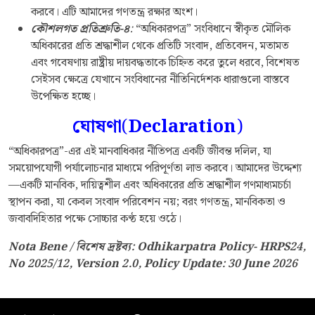
করবে। এটি আমাদের গণতন্ত্র রক্ষার অংশ।
কৌশলগত প্রতিশ্রুতি
-
৪
:
“অধিকারপত্র” সংবিধানে স্বীকৃত মৌলিক
অধিকারের প্রতি শ্রদ্ধাশীল থেকে প্রতিটি সংবাদ, প্রতিবেদন, মতামত
এবং গবেষণায় রাষ্ট্রীয় দায়বদ্ধতাকে চিহ্নিত করে তুলে ধরবে, বিশেষত
সেইসব ক্ষেত্রে যেখানে সংবিধানের নীতিনির্দেশক ধারাগুলো বাস্তবে
উপেক্ষিত হচ্ছে।
ঘোষণা
(
Declaration
)
“অধিকারপত্র”-এর এই মানবাধিকার নীতিপত্র একটি জীবন্ত দলিল, যা
সময়োপযোগী পর্যালোচনার মাধ্যমে পরিপূর্ণতা লাভ করবে। আমাদের উদ্দেশ্য
—একটি মানবিক, দায়িত্বশীল এবং অধিকারের প্রতি শ্রদ্ধাশীল গণমাধ্যমচর্চা
স্থাপন করা, যা কেবল সংবাদ পরিবেশন নয়; বরং গণতন্ত্র, মানবিকতা ও
জবাবদিহিতার পক্ষে সোচ্চার কণ্ঠ হয়ে ওঠে।
Nota Bene / বিশেষ দ্রষ্টব্য:
Odhikarpatra Policy- HRPS24,
No 2025/12, Version 2.0, Policy Update: 30 June 2026