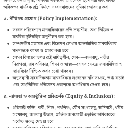
জনসচেতনতা বৃদ্ধি, অধিকার লঙ্ঘনের প্রতিবেদন তুলে ধরা এবং একটি
অধিকতর মানবিক রাষ্ট্র নির্মাণে সংবাদমাধ্যমের ভূমিকা জোরদার করা।
৩. নীতিগত প্রয়োগ (Policy Implementation):
সংবাদ পরিবেশনে মানবাধিকারের প্রতি শ্রদ্ধাশীল, তথ্য-ভিত্তিক ও
মানবিক দৃষ্টিভঙ্গির অনুশীলন করা হবে।
সম্পাদকীয় মতামত এবং বিশ্লেষণ লেখায় আন্তর্জাতিক মানবাধিকার
মানদণ্ডকে ব্যাখ্যা ও প্রসার করা হবে।
যেসব বিষয়ের ওপর রাষ্ট্র দায়িত্বশীল, যেমন—জলবায়ু, নারীর
নিরাপত্তা, শ্রম অধিকার, শিক্ষা ও স্বাস্থ্য—সেসব ক্ষেত্রে জবাবদিহিতা ও
ন্যায়বিচার নিশ্চিত করার চেষ্টা থাকবে।
অনুসন্ধানী সাংবাদিকতায় মানবাধিকার লঙ্ঘনের নথি সংগ্রহ, তথ্য যাচাই
এবং তথ্যভিত্তিক প্রতিবেদন প্রকাশকে অগ্রাধিকার দেওয়া হবে।
৪
.
ন্যায্যতা ও অন্তর্ভুক্তির প্রতিশ্রুতি (Equity & Inclusion):
প্রতিবন্ধী ব্যক্তি, নারী, শিশু, পথশিশু, যৌন সংখ্যালঘু, আদিবাসী, ধর্মীয়
সংখ্যালঘু, জলবায়ু উদ্বাস্তু, প্রান্তিক জনগোষ্ঠী প্রভৃতির অধিকারকে
সর্বোচ্চ গুরুত্ব দেওয়া হবে।