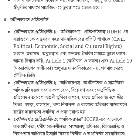
সংবাদ পরিবেশনে বিভাজন নয়, বরং সংলাপ, সহানুভূতি ও বৈচিত্র্য
স্বীকৃতির মাধ্যমে সামাজিক সেতুবন্ধ গড়ে তোলা হবে।
৫
.
কৌশলগত প্রতিশ্রুতি
কৌশলগত প্রতিশ্রুতি
-
১
:
“অধিকারপত্র” প্রতিশ্রুতিবদ্ধ UDHR-এর
ধারাগুলোকে অনুসরণ করে মানবাধিকারের প্রতিটি শাখাকে (Civil,
Political, Economic, Social and Cultural Rights)
সংবাদ, মতামত, অনুসন্ধান এবং জনমত তৈরির মাধ্যমে তুলে ধরবে।
আমরা বিশ্বাস করি, Article 1 (স্বাধীনতা ও সমতা) এবং Article 19
(মতপ্রকাশের স্বাধীনতা) শুধুমাত্র মানবাধিকারের নয়, গণমাধ্যমেরও
মৌলিক ভিত্তি।
কৌশলগত প্রতিশ্রুতি
-
২
:
“অধিকারপত্র” অর্থনৈতিক ও সামাজিক
অধিকারবিষয়ক সংবাদ কাভারেজ, বিশ্লেষণ এবং ক্ষেত্রভিত্তিক
প্রতিবেদন প্রকাশে অগ্রণী ভূমিকা রাখবে, যাতে প্রান্তিক জনগোষ্ঠীর
শিক্ষা, স্বাস্থ্য, বাসস্থান, খাদ্য নিরাপত্তা ও কাজের অধিকার বাস্তবায়নে
রাষ্ট্রের দায়বদ্ধতা প্রশ্নবিদ্ধ ও প্রমাণযোগ্য হয়।
কৌশলগত প্রতিশ্রুতি
-
৩
:
“অধিকারপত্র” ICCPR-এর আলোকে
বাকস্বাধীনতা, ধর্মীয় সহনশীলতা, সংখ্যালঘু অধিকার, বিচারপ্রাপ্তি ও
নিরাপত্তার অধিকার ইত্যাদি বিষয়ে নির্ভীক ও তথ্যনির্ভর সাংবাদিকতা