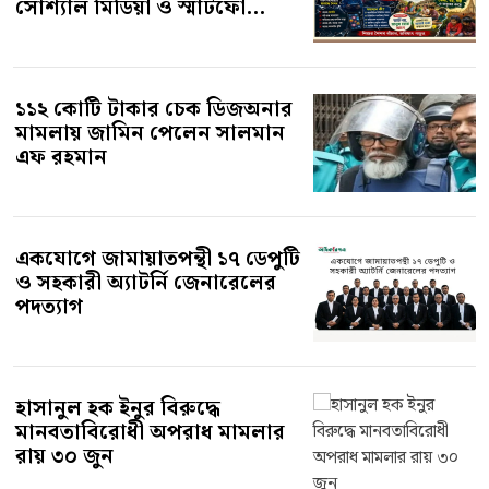
১১২ কোটি টাকার চেক ডিজঅনার
মামলায় জামিন পেলেন সালমান
এফ রহমান
একযোগে জামায়াতপন্থী ১৭ ডেপুটি
ও সহকারী অ্যাটর্নি জেনারেলের
পদত্যাগ
হাসানুল হক ইনুর বিরুদ্ধে
মানবতাবিরোধী অপরাধ মামলার
রায় ৩০ জুন