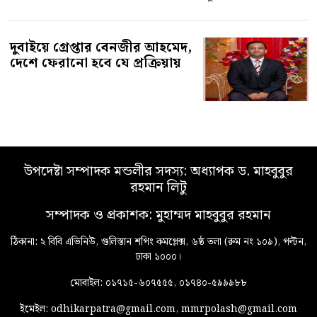
দুবাইয়ে গ্রেপ্তার বেনজীর আহমেদ,
দেশে ফেরানো হবে যে প্রক্রিয়ায়
উপদেষ্টা সম্পাদক মন্ডলীর সদস্য: অধ্যাপক ড. মাহবুবুর
রহমান লিটু
সম্পাদক ও প্রকাশক: মুহাম্মদ মাহবুবুর রহমান
ঠিকানা: ২ বিবি এভিনিউ, গুলিস্তান শপিং কমপ্লেক্স, ৬ষ্ঠ তলা (রুম নং ১০৯), পল্টন,
ঢাকা ১০০০।
মোবাইল: ০১৭১৫-৬০৭৫৫৫, ০১৭৪০-৫৯৯৯৮৮
ইমেইল: odhikarpatra@gmail.com, mmrpolash@gmail.com
Privacy Policy
Contact us