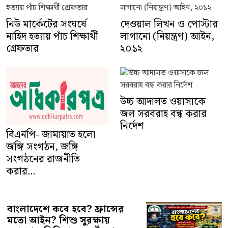
নিউ মার্কেটের সংঘর্ষে
দেওয়াল লিখন ও পোস্টার
নাহিদ হত্যায় পাঁচ শিক্ষার্থী
লাগানো (নিয়ন্ত্রণ) আইন,
গ্রেফতার
২০১২
উচ্চ আদালত ওয়াসাকে
বিএনপি- জামায়াত হলো
জল সরবরাহ বন্ধ করার
জঙ্গি সংগঠন, জঙ্গি
নির্দেশ
সংগঠনের রাজনীতি
করার...
বাংলাদেশে কবে হবে? ফ্রান্সের
মতো আইন? শিশু সুরক্ষায়
সোশ্যাল মিডিয়া ও স্মার্টফো...