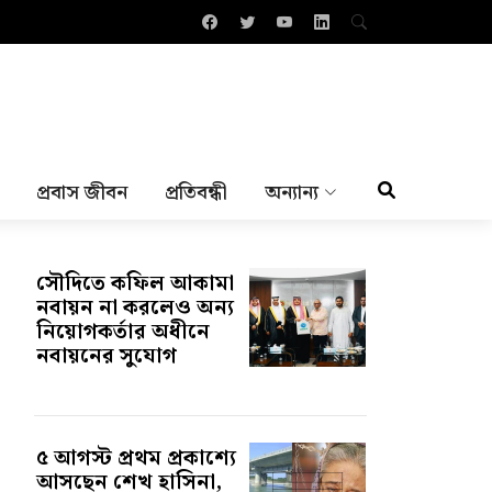
প্রবাস জীবন
প্রতিবন্ধী
অন্যান্য
সৌদিতে কফিল আকামা
নবায়ন না করলেও অন্য
নিয়োগকর্তার অধীনে
নবায়নের সুযোগ
৫ আগস্ট প্রথম প্রকাশ্যে
আসছেন শেখ হাসিনা,