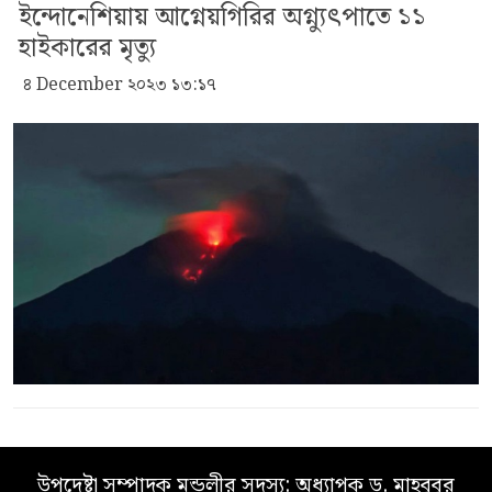
ইন্দোনেশিয়ায় আগ্নেয়গিরির অগ্ন্যুৎপাতে ১১
হাইকারের মৃত্যু
৪ December ২০২৩ ১৩:১৭
উপদেষ্টা সম্পাদক মন্ডলীর সদস্য: অধ্যাপক ড. মাহবুবুর