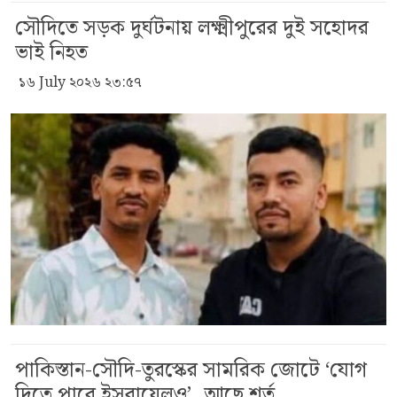
সৌদিতে সড়ক দুর্ঘটনায় লক্ষ্মীপুরের দুই সহোদর
ভাই নিহত
১৬ July ২০২৬ ২৩:৫৭
পাকিস্তান-সৌদি-তুরস্কের সামরিক জোটে ‘যোগ
দিতে পারে ইসরায়েলও’, আছে শর্ত