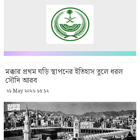
মক্কার প্রথম ঘড়ি স্থাপনের ইতিহাস তুলে ধরল
সৌদি আরব
২১ May ২০২৬ ১৫:১২