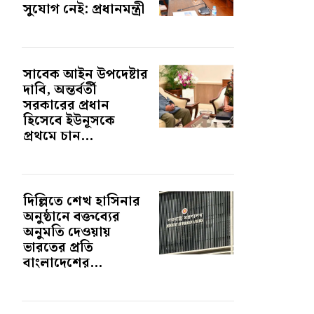
সুযোগ নেই: প্রধানমন্ত্রী
সাবেক আইন উপদেষ্টার
দাবি, অন্তর্বর্তী
সরকারের প্রধান
হিসেবে ইউনূসকে
প্রথমে চান...
দিল্লিতে শেখ হাসিনার
অনুষ্ঠানে বক্তব্যের
অনুমতি দেওয়ায়
ভারতের প্রতি
বাংলাদেশের...