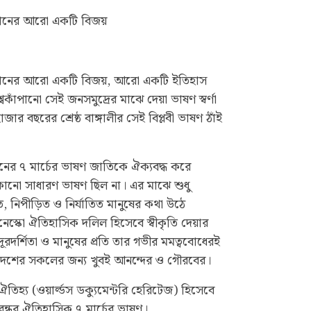
রহমানের আরো একটি বিজয়
রহমানের আরো একটি বিজয়, আরো একটি ইতিহাস
িশ্বকাঁপানো সেই জনসমুদ্রের মাঝে দেয়া ভাষণ স্বর্ণা
জার বছরের শ্রেষ্ঠ বাঙ্গালীর সেই বিপ্লবী ভাষণ ঠাঁই
মানের ৭ মার্চের ভাষণ জাতিকে ঐক্যবদ্ধ করে
কোনো সাধারণ ভাষণ ছিল না। এর মাঝে শুধু
িত, নিপীড়িত ও নির্যাতিত মানুষের কথা উঠে
স্কো ঐতিহাসিক দলিল হিসেবে স্বীকৃতি দেয়ার
 দূরদর্শিতা ও মানুষের প্রতি তার গভীর মমত্ববোধেরই
লাদেশের সকলের জন্য খুবই আনন্দের ও গৌরবের।
্য ঐতিহ্য (ওয়ার্ল্ডস ডক্যুমেন্টরি হেরিটেজ) হিসেবে
বন্ধুর ঐতিহাসিক ৭ মার্চের ভাষণ।