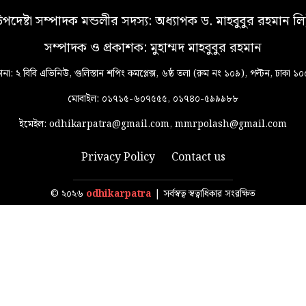
পদেষ্টা সম্পাদক মন্ডলীর সদস্য: অধ্যাপক ড. মাহবুবুর রহমান লি
সম্পাদক ও প্রকাশক: মুহাম্মদ মাহবুবুর রহমান
ানা: ২ বিবি এভিনিউ, গুলিস্তান শপিং কমপ্লেক্স, ৬ষ্ঠ তলা (রুম নং ১০৯), পল্টন, ঢাকা ১
মোবাইল: ০১৭১৫-৬০৭৫৫৫, ০১৭৪০-৫৯৯৯৮৮
ইমেইল: odhikarpatra@gmail.com, mmrpolash@gmail.com
Privacy Policy
Contact us
© ২০২৬
odhikarpatra
| সর্বস্বত্ব স্বত্বাধিকার সংরক্ষিত