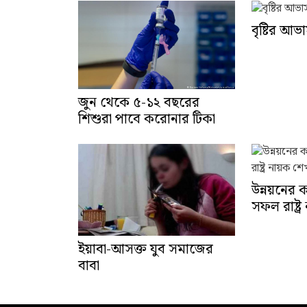
বৃষ্টির আভ
জুন থেকে ৫-১২ বছরের
শিশুরা পাবে করোনার টিকা
উন্নয়নের 
সফল রাষ্ট্
ইয়াবা-আসক্ত যুব সমাজের
বাবা