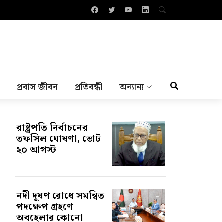
প্রবাস জীবন
প্রতিবন্ধী
অন্যান্য
রাষ্ট্রপতি নির্বাচনের
তফসিল ঘোষণা, ভোট
২০ আগস্ট
নদী দূষণ রোধে সমন্বিত
পদক্ষেপ গ্রহণে
অবহেলার কোনো