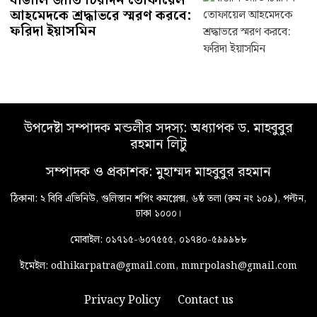
বাঙালি জাতি চিরদিন তোফায়েল
আহমেদকে শ্রদ্ধাভরে স্মরণ করবে:
ফরিদা ইয়াসমিন
উপদেষ্টা সম্পাদক মন্ডলীর সদস্য: অধ্যাপক ড. মাহবুবুর
রহমান লিটু
সম্পাদক ও প্রকাশক: মুহাম্মদ মাহবুবুর রহমান
ঠিকানা: ২ বিবি এভিনিউ, গুলিস্তান শপিং কমপ্লেক্স, ৬ষ্ঠ তলা (রুম নং ১০৯), পল্টন,
ঢাকা ১০০০।
মোবাইল: ০১৭১৫-৬০৭৫৫৫, ০১৭৪০-৫৯৯৯৮৮
ইমেইল: odhikarpatra@gmail.com, mmrpolash@gmail.com
Privacy Policy
Contact us