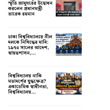
স্মৃতি জাদুঘরের উদ্বোধন
করলেন প্রধানমন্ত্রী
তারেক রহমান
ঢাকা বিশ্ববিদ্যালয়ে নীল
দলকে নিষিদ্ধের দাবি:
১৯৭৩ সালের আদেশ,
স্বায়ত্তশাসন,...
বিশ্ববিদ্যালয় নাকি
মতাদর্শের যুদ্ধক্ষেত্র?
একাডেমিক স্বাধীনতা,
বিশ্ববিদ্যালয়...