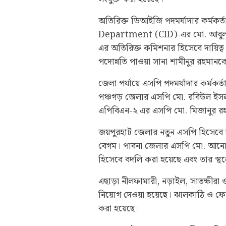
অতিরিক্ত ডিআইজি পদমর্যাদার কর্মকর
Department (CID)-এর মো. আবুল ব
এর অতিরিক্ত কমিশনার হিসেবে দায়িত
পদোন্নতি পাওয়া সানা শামীনুর রহমা
জেলা পর্যায়ে এসপি পদমর্যাদার কর্মকর্
পঞ্চগড় জেলার এসপি মো. রবিউল ইসল
এপিবিএন-২ এর এসপি মো. মিজানুর র
জয়পুরহাট জেলার নতুন এসপি হিসেবে 
বেগম। পাবনা জেলার এসপি মো. আনোয়
হিসেবে বদলি করা হয়েছে এবং তার স্থল
এছাড়া নীলফামারী, নড়াইল, সাতক্ষীরা ও
নিয়োগ দেওয়া হয়েছে। ঝালকাঠি ও ফেন
করা হয়েছে।