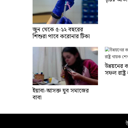
জুন থেকে ৫-১২ বছরের
শিশুরা পাবে করোনার টিকা
উন্নয়নের 
সফল রাষ্ট্
ইয়াবা-আসক্ত যুব সমাজের
বাবা
উ