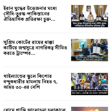
ইরান যুদ্ধের উত্তেজনার মধ্যে
সৌদি-তুরস্ক-পাকিস্তানের
ঐতিহাসিক প্রতিরক্ষা চুক্ত...
সুপ্রিম কোর্টের রায়ের ধাক্কা
কাটিয়ে জন্মসূত্রে নাগরিকত্ব সীমিত
করতে ট্রাম্পের...
থাইল্যান্ডের স্কুলে কিশোর
বন্দুকধারীর হামলায় নিহত ৭,
আহত ৩০-এর বেশি
রোমে শান্তি আলোচনা চলাকালে