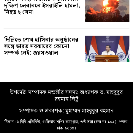
দক্ষিণ লেবাননে ইসরাইলি হামলা,
নিহত ২ সেনা
দিল্লিতে শেখ হাসিনার অনুষ্ঠানের
সঙ্গে ভারত সরকারের কোনো
সম্পর্ক নেই: জয়সওয়াল
উপদেষ্টা সম্পাদক মন্ডলীর সদস্য: অধ্যাপক ড. মাহবুবুর
রহমান লিটু
সম্পাদক ও প্রকাশক: মুহাম্মদ মাহবুবুর রহমান
ঠিকানা: ২ বিবি এভিনিউ, গুলিস্তান শপিং কমপ্লেক্স, ৬ষ্ঠ তলা (রুম নং ১০৯), পল্টন,
ঢাকা ১০০০।