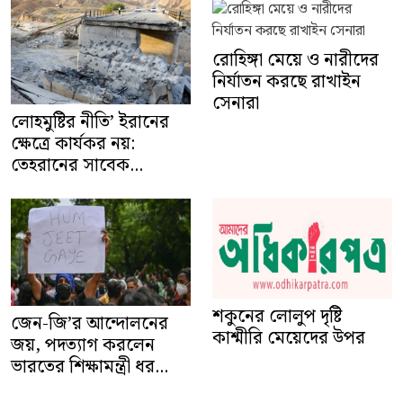
রোহিঙ্গা মেয়ে ও নারীদের
নির্যাতন করছে রাখাইন
সেনারা
লোহমুষ্টির নীতি’ ইরানের
ক্ষেত্রে কার্যকর নয়:
তেহরানের সাবেক...
শকুনের লোলুপ দৃষ্টি
জেন-জি’র আন্দোলনের
কাশ্মীরি মেয়েদের উপর
জয়, পদত্যাগ করলেন
ভারতের শিক্ষামন্ত্রী ধর...