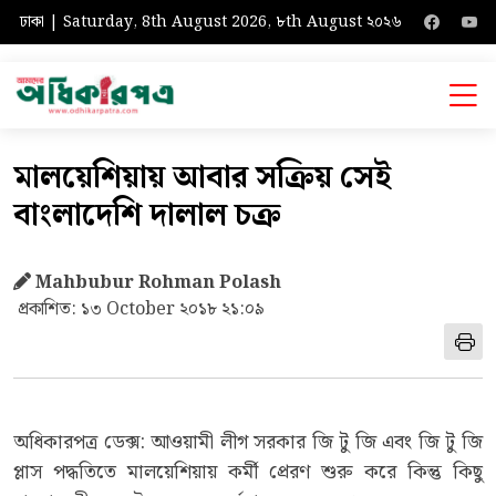
ঢাকা | Saturday, 8th August 2026, ৮th August ২০২৬
মালয়েশিয়ায় আবার সক্রিয় সেই
বাংলাদেশি দালাল চক্র
Mahbubur Rohman Polash
প্রকাশিত: ১৩ October ২০১৮ ২১:০৯
অধিকারপত্র ডেক্স: আওয়ামী লীগ সরকার জি টু জি এবং জি টু জি
প্লাস পদ্ধতিতে মালয়েশিয়ায় কর্মী প্রেরণ শুরু করে কিন্তু কিছু