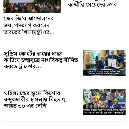
কাশ্মীরি মেয়েদের উপর
জেন-জি’র আন্দোলনের
জয়, পদত্যাগ করলেন
ভারতের শিক্ষামন্ত্রী ধর...
সুপ্রিম কোর্টের রায়ের ধাক্কা
কাটিয়ে জন্মসূত্রে নাগরিকত্ব সীমিত
করতে ট্রাম্পের...
থাইল্যান্ডের স্কুলে কিশোর
বন্দুকধারীর হামলায় নিহত ৭,
আহত ৩০-এর বেশি