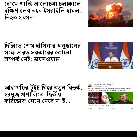
রোমে শান্তি আলোচনা চলাকালে
দক্ষিণ লেবাননে ইসরাইলি হামলা,
নিহত ২ সেনা
দিল্লিতে শেখ হাসিনার অনুষ্ঠানের
সঙ্গে ভারত সরকারের কোনো
সম্পর্ক নেই: জয়সওয়াল
আরাগচির টুইট ঘিরে নতুন বিতর্ক,
হরমুজ প্রণালিতে ‘দ্বিতীয়
করিডোর’ মেনে নেবে না ই...