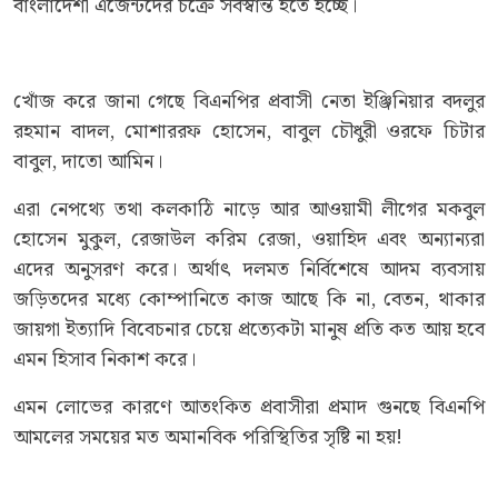
বাংলাদেশী এজেন্টদের চক্রে সর্বস্বান্ত হতে হচ্ছে।
খোঁজ করে জানা গেছে বিএনপির প্রবাসী নেতা ইঞ্জিনিয়ার বদলুর
রহমান বাদল, মোশাররফ হোসেন, বাবুল চৌধুরী ওরফে চিটার
বাবুল, দাতো আমিন।
এরা নেপথ্যে তথা কলকাঠি নাড়ে আর আওয়ামী লীগের মকবুল
হোসেন মুকুল, রেজাউল করিম রেজা, ওয়াহিদ এবং অন্যান্যরা
এদের অনুসরণ করে। অর্থাৎ দলমত নির্বিশেষে আদম ব্যবসায়
জড়িতদের মধ্যে কোম্পানিতে কাজ আছে কি না, বেতন, থাকার
জায়গা ইত্যাদি বিবেচনার চেয়ে প্রত্যেকটা মানুষ প্রতি কত আয় হবে
এমন হিসাব নিকাশ করে।
এমন লোভের কারণে আতংকিত প্রবাসীরা প্রমাদ গুনছে বিএনপি
আমলের সময়ের মত অমানবিক পরিস্থিতির সৃষ্টি না হয়!