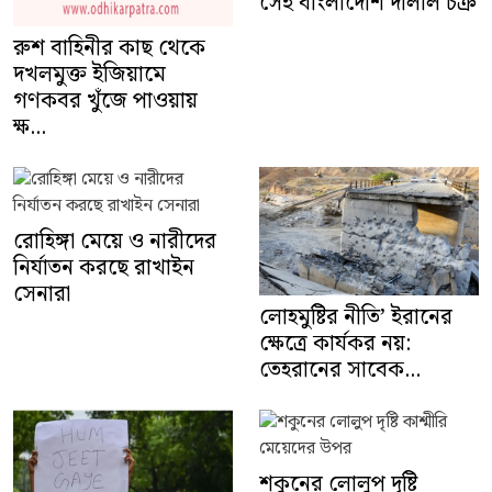
সেই বাংলাদেশি দালাল চক্র
রুশ বাহিনীর কাছ থেকে
দখলমুক্ত ইজিয়ামে
গণকবর খুঁজে পাওয়ায়
ক্ষ...
রোহিঙ্গা মেয়ে ও নারীদের
নির্যাতন করছে রাখাইন
সেনারা
লোহমুষ্টির নীতি’ ইরানের
ক্ষেত্রে কার্যকর নয়:
তেহরানের সাবেক...
শকুনের লোলুপ দৃষ্টি