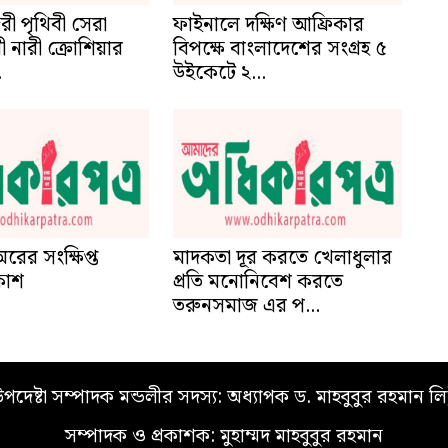
ফাইনালে দক্ষিণ আফ্রিকার
দরী পৃথিবী সেরা
বিপক্ষে বাংলাদেশের সংগ্রহ ৫
নারী ক্রোশিয়ার
উইকেটে ২...
.
মাদকতা দূর করতে খেলাধুলার
প্রতি মনোনিবেশ করতে
তরুনসমাজ এর প...
অরের সংক্ষিপ্ত
রকাশ
পদেষ্টা সম্পাদক মন্ডলীর সদস্য: অধ্যাপক ড. মাহবুবুর রহমান লি
সম্পাদক ও প্রকাশক: মুহাম্মদ মাহবুবুর রহমান