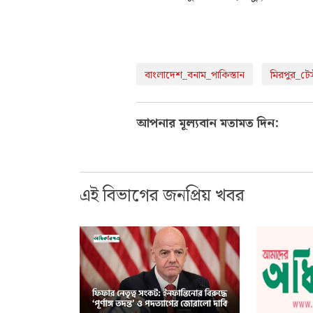
বাংলাদেশ_বনাম_পাকিস্তান
মিরপুর_টেস
আপনার মূল্যবান মতামত দিন:
এই বিভাগের জনপ্রিয় খবর