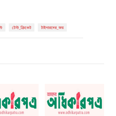
্ট
টেস্ট_ক্রিকেট
টাইগারদের_জয়