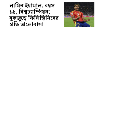
লামিন ইয়ামাল, বয়স
১৯, বিশ্বচ্যাম্পিয়ন;
বুকজুড়ে ফিলিস্তিনিদের
প্রতি ভালোবাসা