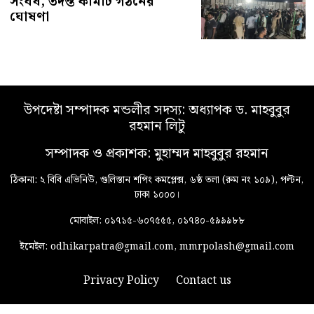
সংঘর্ষ, তদন্ত কমিটি গঠনের
ঘোষণা
উপদেষ্টা সম্পাদক মন্ডলীর সদস্য: অধ্যাপক ড. মাহবুবুর
রহমান লিটু
সম্পাদক ও প্রকাশক: মুহাম্মদ মাহবুবুর রহমান
ঠিকানা: ২ বিবি এভিনিউ, গুলিস্তান শপিং কমপ্লেক্স, ৬ষ্ঠ তলা (রুম নং ১০৯), পল্টন,
ঢাকা ১০০০।
মোবাইল: ০১৭১৫-৬০৭৫৫৫, ০১৭৪০-৫৯৯৯৮৮
ইমেইল: odhikarpatra@gmail.com, mmrpolash@gmail.com
Privacy Policy
Contact us