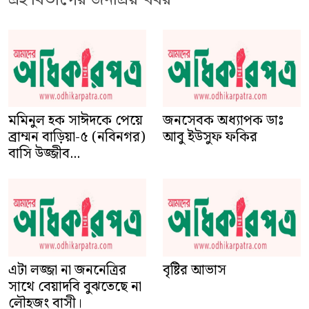
মমিনুল হক সাঈদকে পেয়ে
জনসেবক অধ্যাপক ডাঃ
ব্রাম্মন বাড়িয়া-৫ (নবিনগর)
আবু ইউসুফ ফকির
বাসি উজ্জীব...
এটা লজ্জা না জননেত্রির
বৃষ্টির আভাস
সাথে বেয়াদবি বুঝতেছে না
লৌহজং বাসী।