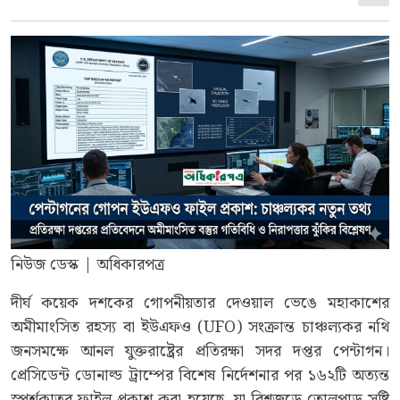
নিউজ ডেস্ক | অধিকারপত্র
দীর্ঘ কয়েক দশকের গোপনীয়তার দেওয়াল ভেঙে মহাকাশের
অমীমাংসিত রহস্য বা ইউএফও (UFO) সংক্রান্ত চাঞ্চল্যকর নথি
জনসমক্ষে আনল যুক্তরাষ্ট্রের প্রতিরক্ষা সদর দপ্তর পেন্টাগন।
প্রেসিডেন্ট ডোনাল্ড ট্রাম্পের বিশেষ নির্দেশনার পর ১৬২টি অত্যন্ত
স্পর্শকাতর ফাইল প্রকাশ করা হয়েছে, যা বিশ্বজুড়ে তোলপাড় সৃষ্টি