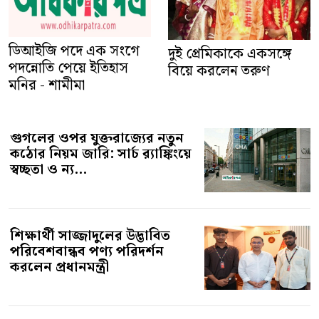
ডিআইজি পদে এক সংগে
দুই প্রেমিকাকে একসঙ্গে
পদন্নোতি পেয়ে ইতিহাস
বিয়ে করলেন তরুণ
মনির - শামীমা
গুগলের ওপর যুক্তরাজ্যের নতুন
কঠোর নিয়ম জারি: সার্চ র‍্যাঙ্কিংয়ে
স্বচ্ছতা ও ন্য...
শিক্ষার্থী সাজ্জাদুলের উদ্ভাবিত
পরিবেশবান্ধব পণ্য পরিদর্শন
করলেন প্রধানমন্ত্রী