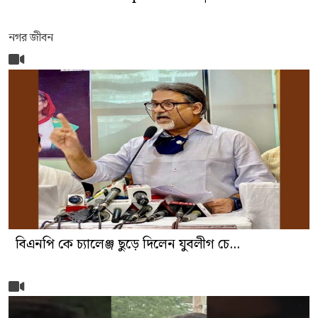
নগর জীবন
বিএনপি কে চ্যালেঞ্জ ছুড়ে দিলেন যুবলীগ চে...