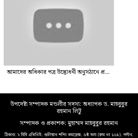
আমাদের অধিকার পত্র উদ্ভোধনী অনুসঠানে প্র...
উপদেষ্টা সম্পাদক মন্ডলীর সদস্য: অধ্যাপক ড. মাহবুবুর
রহমান লিটু
সম্পাদক ও প্রকাশক: মুহাম্মদ মাহবুবুর রহমান
ঠিকানা: ২ বিবি এভিনিউ, গুলিস্তান শপিং কমপ্লেক্স, ৬ষ্ঠ তলা (রুম নং ১০৯), পল্টন,