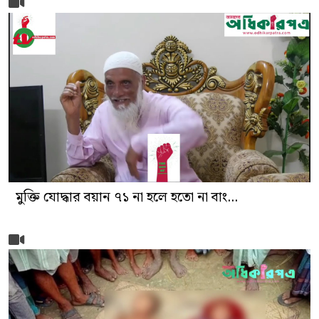
মুক্তি যোদ্ধার বয়ান ৭১ না হলে হতো না বাং...