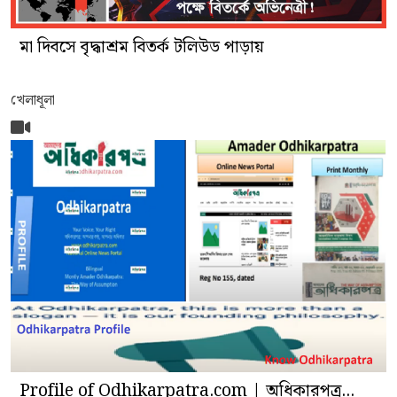
মা দিবসে বৃদ্ধাশ্রম বিতর্ক টলিউড পাড়ায়
খেলাধূলা
Profile of Odhikarpatra.com | অধিকারপত্র...