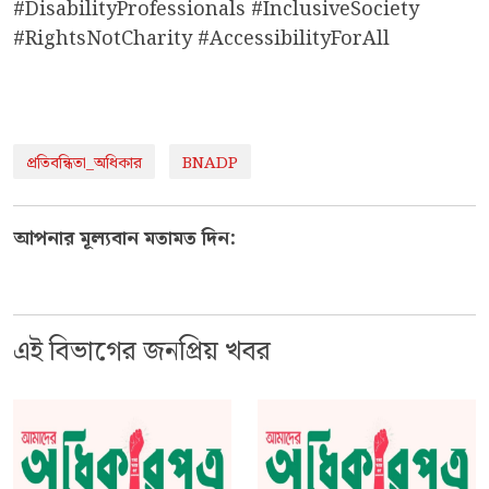
#DisabilityProfessionals #InclusiveSociety
#RightsNotCharity #AccessibilityForAll
প্রতিবন্ধিতা_অধিকার
BNADP
আপনার মূল্যবান মতামত দিন:
এই বিভাগের জনপ্রিয় খবর
প্রধানমন্ত্রী বলেন, আমার