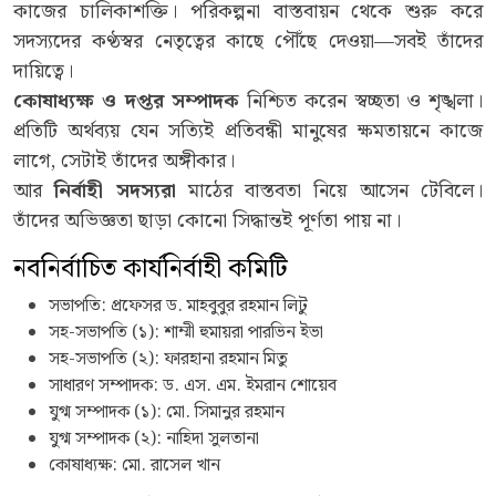
কাজের চালিকাশক্তি। পরিকল্পনা বাস্তবায়ন থেকে শুরু করে
সদস্যদের কণ্ঠস্বর নেতৃত্বের কাছে পৌঁছে দেওয়া—সবই তাঁদের
দায়িত্বে।
কোষাধ্যক্ষ
ও
দপ্তর
সম্পাদক
নিশ্চিত করেন স্বচ্ছতা ও শৃঙ্খলা।
প্রতিটি অর্থব্যয় যেন সত্যিই প্রতিবন্ধী মানুষের ক্ষমতায়নে কাজে
লাগে, সেটাই তাঁদের অঙ্গীকার।
আর
নির্বাহী
সদস্যরা
মাঠের বাস্তবতা নিয়ে আসেন টেবিলে।
তাঁদের অভিজ্ঞতা ছাড়া কোনো সিদ্ধান্তই পূর্ণতা পায় না।
নবনির্বাচিত কার্যনির্বাহী কমিটি
সভাপতি: প্রফেসর ড. মাহবুবুর রহমান লিটু
সহ-সভাপতি (১): শাম্মী হুমায়রা পারভিন ইভা
সহ-সভাপতি (২): ফারহানা রহমান মিতু
সাধারণ সম্পাদক: ড. এস. এম. ইমরান শোয়েব
যুগ্ম সম্পাদক (১): মো. সিমানুর রহমান
যুগ্ম সম্পাদক (২): নাহিদা সুলতানা
কোষাধ্যক্ষ: মো. রাসেল খান