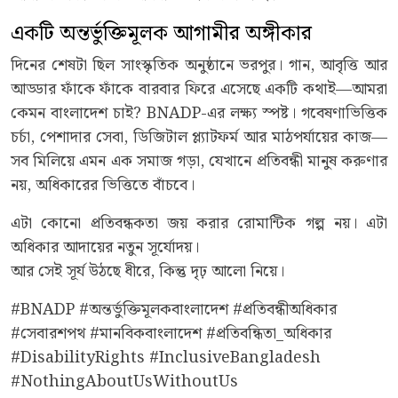
একটি অন্তর্ভুক্তিমূলক আগামীর অঙ্গীকার
দিনের শেষটা ছিল সাংস্কৃতিক অনুষ্ঠানে ভরপুর। গান, আবৃত্তি আর
আড্ডার ফাঁকে ফাঁকে বারবার ফিরে এসেছে একটি কথাই—আমরা
কেমন বাংলাদেশ চাই? BNADP-এর লক্ষ্য স্পষ্ট। গবেষণাভিত্তিক
চর্চা, পেশাদার সেবা, ডিজিটাল প্ল্যাটফর্ম আর মাঠপর্যায়ের কাজ—
সব মিলিয়ে এমন এক সমাজ গড়া, যেখানে প্রতিবন্ধী মানুষ করুণার
নয়, অধিকারের ভিত্তিতে বাঁচবে।
এটা কোনো প্রতিবন্ধকতা জয় করার রোমান্টিক গল্প নয়। এটা
অধিকার আদায়ের নতুন সূর্যোদয়।
আর সেই সূর্য উঠছে ধীরে, কিন্তু দৃঢ় আলো নিয়ে।
#BNADP #অন্তর্ভুক্তিমূলকবাংলাদেশ #প্রতিবন্ধীঅধিকার
#সেবারশপথ #মানবিকবাংলাদেশ #প্রতিবন্ধিতা_অধিকার
#DisabilityRights #InclusiveBangladesh
#NothingAboutUsWithoutUs