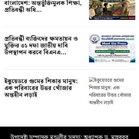
প্রতিবন্ধী ব্যক্তিদের ক্ষমতায়ন ও
মুক্তির ৩১ দফা জাতীয় দাবি
উপস্থাপন করবে বিএনএ...
ইকুয়েডরে গুমের শিকার মানুষ:
এক পরিবারের উত্তর খোঁজার
অন্তহীন লড়াই
উপদেষ্টা সম্পাদক মন্ডলীর সদস্য: অধ্যাপক ড. মাহবুবুর
রহমান লিটু