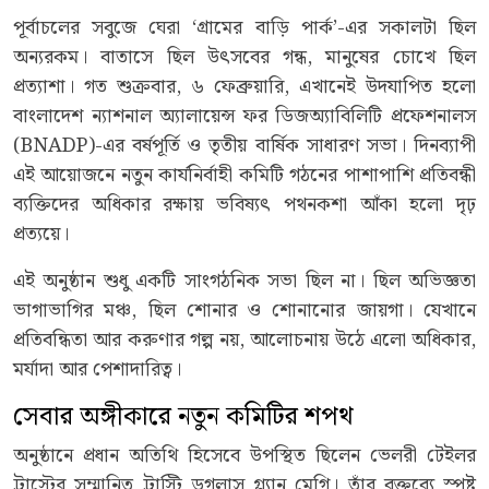
পূর্বাচলের সবুজে ঘেরা ‘গ্রামের বাড়ি পার্ক’-এর সকালটা ছিল
অন্যরকম। বাতাসে ছিল উৎসবের গন্ধ, মানুষের চোখে ছিল
প্রত্যাশা। গত শুক্রবার, ৬ ফেব্রুয়ারি, এখানেই উদযাপিত হলো
বাংলাদেশ ন্যাশনাল অ্যালায়েন্স ফর ডিজঅ্যাবিলিটি প্রফেশনালস
(BNADP)-এর বর্ষপূর্তি ও তৃতীয় বার্ষিক সাধারণ সভা। দিনব্যাপী
এই আয়োজনে নতুন কার্যনির্বাহী কমিটি গঠনের পাশাপাশি প্রতিবন্ধী
ব্যক্তিদের অধিকার রক্ষায় ভবিষ্যৎ পথনকশা আঁকা হলো দৃঢ়
প্রত্যয়ে।
এই অনুষ্ঠান শুধু একটি সাংগঠনিক সভা ছিল না। ছিল অভিজ্ঞতা
ভাগাভাগির মঞ্চ, ছিল শোনার ও শোনানোর জায়গা। যেখানে
প্রতিবন্ধিতা আর করুণার গল্প নয়, আলোচনায় উঠে এলো অধিকার,
মর্যাদা আর পেশাদারিত্ব।
সেবার অঙ্গীকারে নতুন কমিটির শপথ
অনুষ্ঠানে প্রধান অতিথি হিসেবে উপস্থিত ছিলেন ভেলরী টেইলর
ট্রাস্টের সম্মানিত ট্রাস্টি ডগলাস গ্ল্যান মেগি। তাঁর বক্তব্যে স্পষ্ট