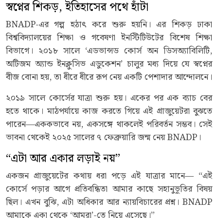
স্বপ্নের শিকড়, ইতিহাসের পথে হাঁটা
BNADP-এর গল্প হঠাৎ করে শুরু হয়নি। এর শিকড় ঢাকা
বিশ্ববিদ্যালয়ের শিক্ষা ও গবেষণা ইনস্টিটিউটের বিশেষ শিক্ষা
বিভাগে। ২০১৮ সালে ‘এডভান্সড কোর্স অন ডিসঅ্যাবিলিটি,
অটিজম অ্যান্ড ইনক্লুসিভ এডুকেশন’ চালুর মধ্য দিয়ে যে স্বপ্নের
বীজ বোনা হয়, তা ধীরে ধীরে রূপ নেয় একটি পেশাদার আন্দোলনে।
২০১৯ সালে কোর্সের যাত্রা শুরু হয়। একের পর এক ব্যাচ বের
হতে থাকে। মাঠপর্যায়ে কাজ করতে গিয়ে এই গ্রাজুয়েটরা বুঝতে
পারেন—এককভাবে নয়, একসঙ্গে থাকলেই পরিবর্তন সম্ভব। সেই
ভাবনা থেকেই ২০২৫ সালের ৭ ফেব্রুয়ারি জন্ম নেয় BNADP।
“এটা আর একার লড়াই নয়”
একজন গ্রাজুয়েটের কথায় ধরা পড়ে এই যাত্রার মানে— “এই
কোর্সে পড়ার আগে প্রতিবন্ধিতা আমার কাছে সহানুভূতির বিষয়
ছিল। এখন বুঝি, এটা অধিকার আর ন্যায়বিচারের প্রশ্ন। BNADP
আমাকে একা থেকে ‘আমরা’-তে নিয়ে এসেছে।”