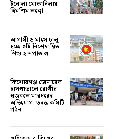
ইবোলা মোকাবিলায়
হিমশিম কঙ্গো
আগামী ৬ মাসে চালু
হচ্ছে ৫টি বিশেষায়িত
শিশু হাসপাতাল
কিশোরগঞ্জ জেনারেল
হাসপাতালে রোগীর
স্বজনকে মারধরের
অভিযোগ, তদন্ত কমিটি
গঠন
লাইসেন্স বাতিলের