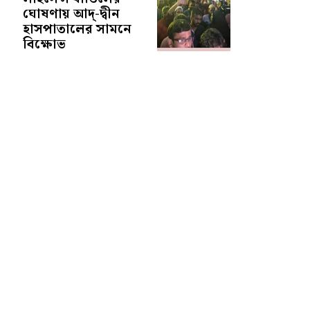
ঘোষণায় আদ্-দ্বীন
হাসপাতালের সামনে
বিক্ষোভ