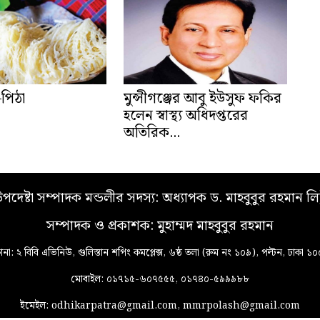
–পিঠা
মুন্সীগঞ্জের আবু ইউসুফ ফকির
হলেন স্বাস্থ্য অধিদপ্তরের
অতিরিক...
পদেষ্টা সম্পাদক মন্ডলীর সদস্য: অধ্যাপক ড. মাহবুবুর রহমান লি
সম্পাদক ও প্রকাশক: মুহাম্মদ মাহবুবুর রহমান
ানা: ২ বিবি এভিনিউ, গুলিস্তান শপিং কমপ্লেক্স, ৬ষ্ঠ তলা (রুম নং ১০৯), পল্টন, ঢাকা ১
মোবাইল: ০১৭১৫-৬০৭৫৫৫, ০১৭৪০-৫৯৯৯৮৮
ইমেইল: odhikarpatra@gmail.com, mmrpolash@gmail.com