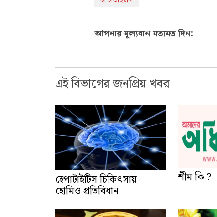
হান্টাভাইরাস
আপনার মূল্যবান মতামত দিন:
এই বিভাগের জনপ্রিয় খবর
হেপাটাইটিস চিকিৎসায়
শীম কি ?
হোমিও প্রতিবিধান