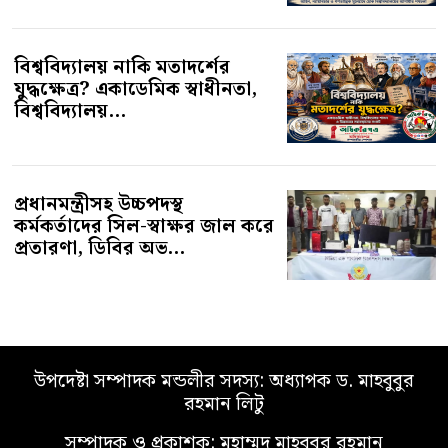
বিশ্ববিদ্যালয় নাকি মতাদর্শের
যুদ্ধক্ষেত্র? একাডেমিক স্বাধীনতা,
বিশ্ববিদ্যালয়...
প্রধানমন্ত্রীসহ উচ্চপদস্থ
কর্মকর্তাদের সিল-স্বাক্ষর জাল করে
প্রতারণা, ডিবির অভ...
উপদেষ্টা সম্পাদক মন্ডলীর সদস্য: অধ্যাপক ড. মাহবুবুর
রহমান লিটু
সম্পাদক ও প্রকাশক: মুহাম্মদ মাহবুবুর রহমান