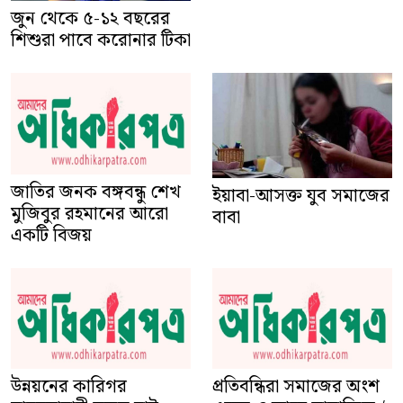
জুন থেকে ৫-১২ বছরের
শিশুরা পাবে করোনার টিকা
জাতির জনক বঙ্গবন্ধু শেখ
ইয়াবা-আসক্ত যুব সমাজের
মুজিবুর রহমানের আরো
বাবা
একটি বিজয়
প্রতিবন্ধিরা সমাজের অংশ
এদের ও আছে সামাজিক /
উন্নয়নের কারিগর
নাগরিক অধিকার