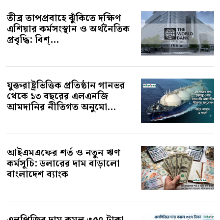
প্রবৃদ্ধি: বিশ্...
যুক্তরাষ্ট্রভিত্তিক প্রতিষ্ঠান গানভর
থেকে ১৩ বছরের এলএনজি
আমদানির নীতিগত অনুমো...
আইএমএফের শর্ত ও নতুন ঋণ
কর্মসূচি: ডলারের দাম বাড়ালো
বাংলাদেশ ব্যাংক
এলপিজির দাম কমল ৩৫৭ টাকা,
স্বস্তি সাধারণ ভোক্তাদের মাঝে