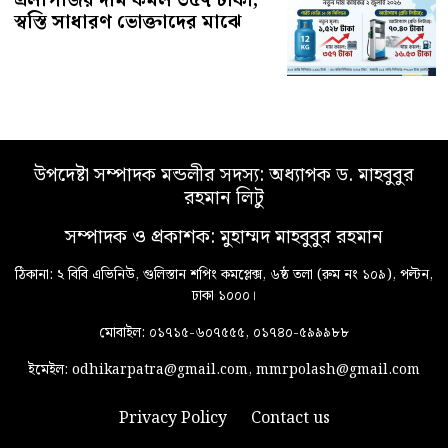
উপদেষ্টা সম্পাদক মন্ডলীর সদস্য: অধ্যাপক ড. মাহবুবুর
রহমান লিটু
সম্পাদক ও প্রকাশক: মুহাম্মদ মাহবুবুর রহমান
ঠিকানা: ২ বিবি এভিনিউ, গুলিস্তান শপিং কমপ্লেক্স, ৬ষ্ঠ তলা (রুম নং ১০৯), পল্টন,
ঢাকা ১০০০।
মোবাইল: ০১৭১৫-৬০৭৫৫৫, ০১৭৪০-৫৯৯৯৮৮
ইমেইল: odhikarpatra@gmail.com, mmrpolash@gmail.com
Privacy Policy
Contact us
© ২০২৬
odhikarpatra
| সর্বস্বত্ব স্বত্বাধিকার সংরক্ষিত