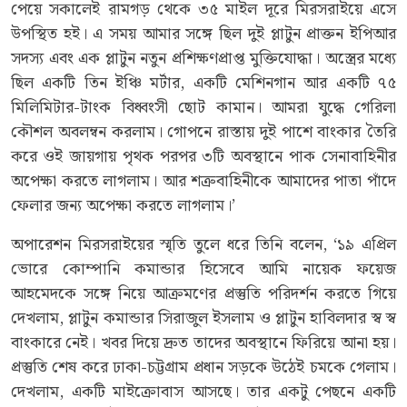
পেয়ে সকালেই রামগড় থেকে ৩৫ মাইল দূরে মিরসরাইয়ে এসে
উপস্থিত হই। এ সময় আমার সঙ্গে ছিল দুই প্লাটুন প্রাক্তন ইপিআর
সদস্য এবং এক প্লাটুন নতুন প্রশিক্ষণপ্রাপ্ত মুক্তিযোদ্ধা। অস্ত্রের মধ্যে
ছিল একটি তিন ইঞ্চি মর্টার, একটি মেশিনগান আর একটি ৭৫
মিলিমিটার-টাংক বিধ্বংসী ছোট কামান। আমরা যুদ্ধে গেরিলা
কৌশল অবলম্বন করলাম। গোপনে রাস্তায় দুই পাশে বাংকার তৈরি
করে ওই জায়গায় পৃথক পরপর ৩টি অবস্থানে পাক সেনাবাহিনীর
অপেক্ষা করতে লাগলাম। আর শত্রুবাহিনীকে আমাদের পাতা পাঁদে
ফেলার জন্য অপেক্ষা করতে লাগলাম।’
অপারেশন মিরসরাইয়ের স্মৃতি তুলে ধরে তিনি বলেন, ‘১৯ এপ্রিল
ভোরে কোম্পানি কমান্ডার হিসেবে আমি নায়েক ফয়েজ
আহমেদকে সঙ্গে নিয়ে আক্রমণের প্রস্তুতি পরিদর্শন করতে গিয়ে
দেখলাম, প্লাটুন কমান্ডার সিরাজুল ইসলাম ও প্লাটুন হাবিলদার স্ব স্ব
বাংকারে নেই। খবর দিয়ে দ্রুত তাদের অবস্থানে ফিরিয়ে আনা হয়।
প্রস্তুতি শেষ করে ঢাকা-চট্টগ্রাম প্রধান সড়কে উঠেই চমকে গেলাম।
দেখলাম, একটি মাইক্রোবাস আসছে। তার একটু পেছনে একটি