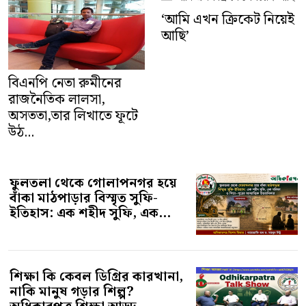
‘আমি এখন ক্রিকেট নিয়েই
আছি’
বিএনপি নেতা রুমীনের
রাজনৈতিক লালসা,
অসততা,তার লিখাতে ফূটে
উঠ...
ফুলতলা থেকে গোলাপনগর হয়ে
বাঁকা মাঠপাড়ার বিস্মৃত সুফি-
ইতিহাস: এক শহীদ সুফি, এক...
শিক্ষা কি কেবল ডিগ্রির কারখানা,
নাকি মানুষ গড়ার শিল্প?