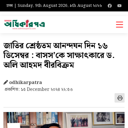
ঢাকা | Sunday, 9th August 2026, ৯th August ২০২৬
জাতির শ্রেষ্ঠতম আনন্দঘন দিন ১৬
ডিসেম্বর : বাসস’কে সাক্ষাৎকারে ড.
অলি আহমদ বীরবিক্রম
odhikarpatra
প্রকাশিত: ১৫ December ২০২৪ ২২:৫৩