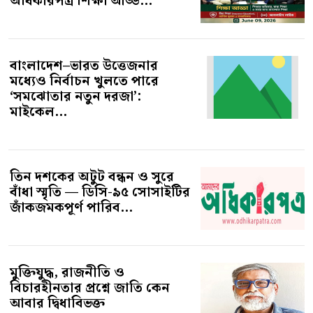
অধিকারপত্র শিক্ষা আড্ড...
বাংলাদেশ–ভারত উত্তেজনার
মধ্যেও নির্বাচন খুলতে পারে
‘সমঝোতার নতুন দরজা’:
মাইকেল...
তিন দশকের অটুট বন্ধন ও সুরে
বাঁধা স্মৃতি — ডিসি-৯৫ সোসাইটির
জাঁকজমকপূর্ণ পারিব...
মুক্তিযুদ্ধ, রাজনীতি ও
বিচারহীনতার প্রশ্নে জাতি কেন
আবার দ্বিধাবিভক্ত