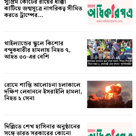
সুপ্রিম কোর্টের রায়ের ধাক্কা
কাটিয়ে জন্মসূত্রে নাগরিকত্ব সীমিত
করতে ট্রাম্পের...
থাইল্যান্ডের স্কুলে কিশোর
বন্দুকধারীর হামলায় নিহত ৭,
আহত ৩০-এর বেশি
রোমে শান্তি আলোচনা চলাকালে
দক্ষিণ লেবাননে ইসরাইলি হামলা,
নিহত ২ সেনা
দিল্লিতে শেখ হাসিনার অনুষ্ঠানের
সঙ্গে ভারত সরকারের কোনো