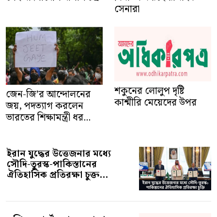
সেনারা
শকুনের লোলুপ দৃষ্টি
জেন-জি’র আন্দোলনের
কাশ্মীরি মেয়েদের উপর
জয়, পদত্যাগ করলেন
ভারতের শিক্ষামন্ত্রী ধর...
ইরান যুদ্ধের উত্তেজনার মধ্যে
সৌদি-তুরস্ক-পাকিস্তানের
ঐতিহাসিক প্রতিরক্ষা চুক্ত...