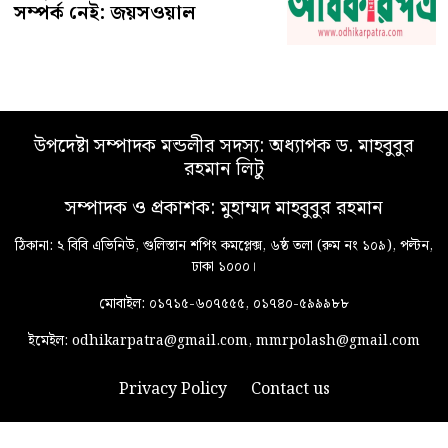
সম্পর্ক নেই: জয়সওয়াল
উপদেষ্টা সম্পাদক মন্ডলীর সদস্য: অধ্যাপক ড. মাহবুবুর
রহমান লিটু
সম্পাদক ও প্রকাশক: মুহাম্মদ মাহবুবুর রহমান
ঠিকানা: ২ বিবি এভিনিউ, গুলিস্তান শপিং কমপ্লেক্স, ৬ষ্ঠ তলা (রুম নং ১০৯), পল্টন,
ঢাকা ১০০০।
মোবাইল: ০১৭১৫-৬০৭৫৫৫, ০১৭৪০-৫৯৯৯৮৮
ইমেইল: odhikarpatra@gmail.com, mmrpolash@gmail.com
Privacy Policy
Contact us
© ২০২৬
odhikarpatra
| সর্বস্বত্ব স্বত্বাধিকার সংরক্ষিত