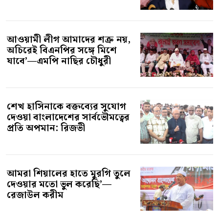
আওয়ামী লীগ আমাদের শত্রু নয়,
অচিরেই বিএনপির সঙ্গে মিশে
যাবে’—এমপি নাছির চৌধুরী
শেখ হাসিনাকে বক্তব্যের সুযোগ
দেওয়া বাংলাদেশের সার্বভৌমত্বের
প্রতি অপমান: রিজভী
আমরা শিয়ালের হাতে মুরগি তুলে
দেওয়ার মতো ভুল করেছি’—
রেজাউল করীম