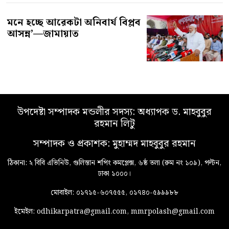
মনে হচ্ছে আরেকটা অনিবার্য বিপ্লব
আসন্ন’—জামায়াত
উপদেষ্টা সম্পাদক মন্ডলীর সদস্য: অধ্যাপক ড. মাহবুবুর
রহমান লিটু
সম্পাদক ও প্রকাশক: মুহাম্মদ মাহবুবুর রহমান
ঠিকানা: ২ বিবি এভিনিউ, গুলিস্তান শপিং কমপ্লেক্স, ৬ষ্ঠ তলা (রুম নং ১০৯), পল্টন,
ঢাকা ১০০০।
মোবাইল: ০১৭১৫-৬০৭৫৫৫, ০১৭৪০-৫৯৯৯৮৮
ইমেইল: odhikarpatra@gmail.com, mmrpolash@gmail.com
Privacy Policy
Contact us