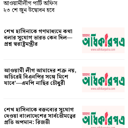
আওয়ামীলীগ পার্টি অফিস
২৩ শে জুন উদ্বোধন হবে
শেখ হাসিনাকে গণমাধ্যমে কথা
বলার সুযোগ ভারত কেন দিল—
প্রশ্ন স্বরাষ্ট্রমন্ত্রীর
আওয়ামী লীগ আমাদের শত্রু নয়,
অচিরেই বিএনপির সঙ্গে মিশে
যাবে’—এমপি নাছির চৌধুরী
শেখ হাসিনাকে বক্তব্যের সুযোগ
দেওয়া বাংলাদেশের সার্বভৌমত্বের
প্রতি অপমান: রিজভী