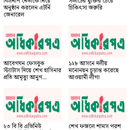
বিএনপি নেতাকে নিয়ে
সম্রাটের মুক্তির চেয়ে
অনুষ্ঠান করলেন এটর্নি
চিকিৎসা জরুরি
জেনারেল
আবেগঘন ফেসবুক
১২৮ আসনে দলীয়
স্ট্যাটাস দিয়ে শেখ হাসিনার
মনোনয়ন চূড়ান্ত করেছে
প্রতি আমৃত্যু আনুগ...
আওয়ামী লীগ!
২৩ বি বি এভিনিউ
শেখ ফজলে শামস পরশ