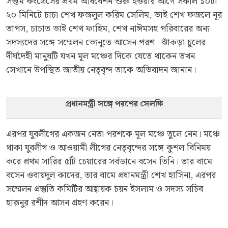
সপ্তম কংগ্রেসের প্রথম অধিবেশন শুরু হওয়ার আগে সকাল ১০টা
২০ মিনিটে চাচা শেখ ফজলুল করিম সেলিম, ভাই শেখ ফজলে নূর
তাপস, চাচাত ভাই শেখ ফাহিম, শেখ নাঈমসহ পরিবারের অন্য
সদস্যদের সঙ্গে সম্মেলন ভ্যেনুতে আসেন পরশ। ঝাঁকড়া চুলের
দীর্ঘদেহী মানুষটি যখন মূল মঞ্চের দিকে যেতে থাকেন তখন
সেখানে উপস্থিত জাতীয় নেতৃবৃন্দ তাকে অভিবাদন জানান।
প্রধানমন্ত্রী সঙ্গে পরশের সেলফি
এরপর যুবলীগের একজন নেতা পরশকে মূল মঞ্চে তুলে নেন। মঞ্চে
থাকা যুবলীগ ও আওয়ামী লীগের নেতৃবৃন্দের সঙ্গে কুশল বিনিময়
করে প্রথম সারির ৫টি চেয়ারের সর্বডানে বসেন তিনি। তার বামে
বসেন ওবায়দুল কাদের, তার বামে প্রধানমন্ত্রী শেখ হাসিনা, এরপর
সম্মেলন প্রস্তুতি কমিটির আহ্বায়ক চয়ন ইসলাম ও সদস্য সচিব
হারূনুর রশীদ আসন গ্রহণ করেন।