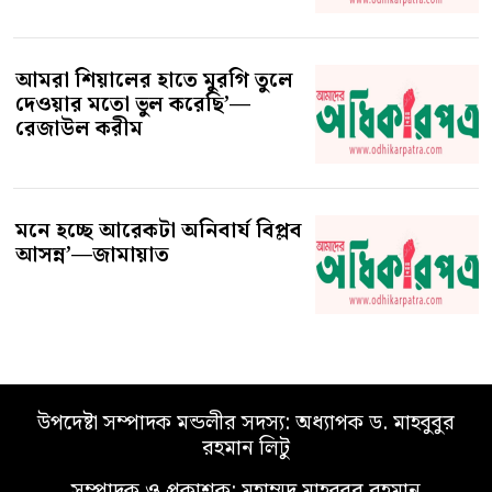
আমরা শিয়ালের হাতে মুরগি তুলে
দেওয়ার মতো ভুল করেছি’—
রেজাউল করীম
মনে হচ্ছে আরেকটা অনিবার্য বিপ্লব
আসন্ন’—জামায়াত
উপদেষ্টা সম্পাদক মন্ডলীর সদস্য: অধ্যাপক ড. মাহবুবুর
রহমান লিটু
সম্পাদক ও প্রকাশক: মুহাম্মদ মাহবুবুর রহমান