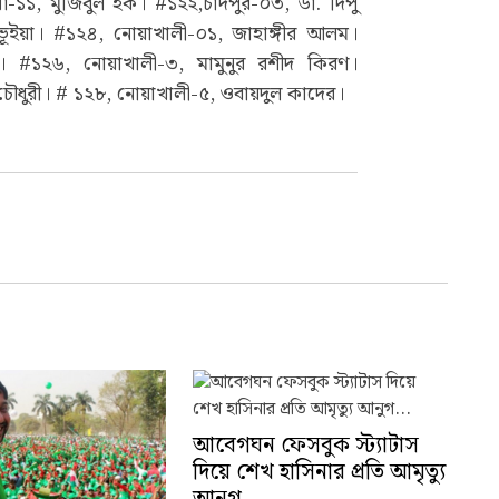
লা-১১, মুজিবুল হক। #১২২,চাঁদপুর-০৩, ডা. দিপু
ভূইয়া। #১২৪, নোয়াখালী-০১, জাহাঙ্গীর আলম।
 #১২৬, নোয়াখালী-৩, মামুনুর রশীদ কিরণ।
ৌধুরী। # ১২৮, নোয়াখালী-৫, ওবায়দুল কাদের।
আবেগঘন ফেসবুক স্ট্যাটাস
দিয়ে শেখ হাসিনার প্রতি আমৃত্যু