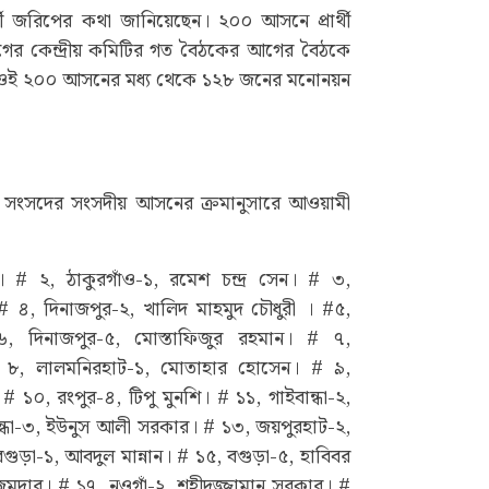
থী জরিপের কথা জানিয়েছেন। ২০০ আসনে প্রার্থী
গের কেন্দ্রীয় কমিটির গত বৈঠকের আগের বৈঠকে
 ওই ২০০ আসনের মধ্য থেকে ১২৮ জনের মনোনয়ন
ীয় সংসদের সংসদীয় আসনের ক্রমানুসারে আওয়ামী
 # ২, ঠাকুরগাঁও-১, রমেশ চন্দ্র সেন। # ৩,
 ৪, দিনাজপুর-২, খালিদ মাহমুদ চৌধুরী । #৫,
, দিনাজপুর-৫, মোস্তাফিজুর রহমান। # ৭,
 # ৮, লালমনিরহাট-১, মোতাহার হোসেন। # ৯,
 ১০, রংপুর-৪, টিপু মুনশি। # ১১, গাইবান্ধা-২,
ন্ধা-৩, ইউনুস আলী সরকার। # ১৩, জয়পুরহাট-২,
গুড়া-১, আবদুল মান্নান। # ১৫, বগুড়া-৫, হাবিবর
মজুমদার। # ১৭, নওগাঁ-২, শহীদুজ্জামান সরকার। #