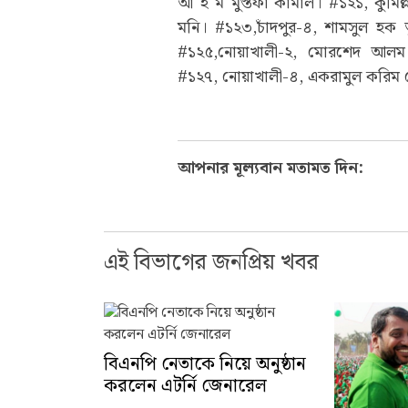
আ হ ম মুস্তফা কামাল। #১২১, কুমিল্
মনি। #১২৩,চাঁদপুর-৪, শামসুল হক 
#১২৫,নোয়াখালী-২, মোরশেদ আলম।
#১২৭, নোয়াখালী-৪, একরামুল করিম চ
আপনার মূল্যবান মতামত দিন:
এই বিভাগের জনপ্রিয় খবর
বিএনপি নেতাকে নিয়ে অনুষ্ঠান
করলেন এটর্নি জেনারেল