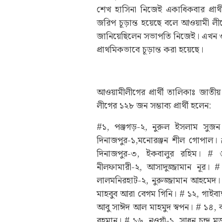
শেখ হাসিনা নিজেই একাধিকবার প্রার্
জরিপ চূড়ান্ত হয়েছে বলে আওয়ামী লী
জানিয়েছিলেন সভাপতি নিজেই। এখন
প্রাথমিকভাবে চূড়ান্ত করা হয়েছে।
আওয়ামীলীগের প্রার্থী তালিকাঃ জাত
লীগের ১২৮ জন সম্ভাব্য প্রার্থী হলেন:
#১, পঞ্জগড়-২, নুরুল ইসলাম সুজন।
দিনাজপুর-১,মনোরঞ্জন শীল গোপাল। #
দিনাজপুর-৩, ইকবালুর রহিম। # ৬
নীলফামারী-২, আসাদুজ্জামান নূর।
লালমনিরহাট-২, নুরুজ্জামান আহমেদ। #
মাহবুব আরা বেগম গিনি। # ১২, গাইবা
আবু সাঈদ আল মাহমুদ স্বপন। # ১৪, ব
রহমান। # ১৬, নওগাঁ-১, সাধন চন্দ্র 