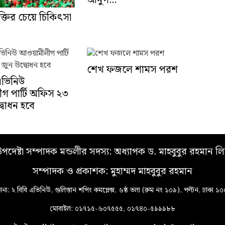
আনুগ...
ুক্তির চেয়ে চিকিৎসা
শেখ ফজলে শামস পরশ
এভিনিউ
গ পার্টি অফিস ২৩
্বোধন হবে
পদেষ্টা সম্পাদক মন্ডলীর সদস্য: অধ্যাপক ড. মাহবুবুর রহমান লি
সম্পাদক ও প্রকাশক: মুহাম্মদ মাহবুবুর রহমান
ানা: ২ বিবি এভিনিউ, গুলিস্তান শপিং কমপ্লেক্স, ৬ষ্ঠ তলা (রুম নং ১০৯), পল্টন, ঢাকা ১
মোবাইল: ০১৭১৫-৬০৭৫৫৫, ০১৭৪০-৫৯৯৯৮৮