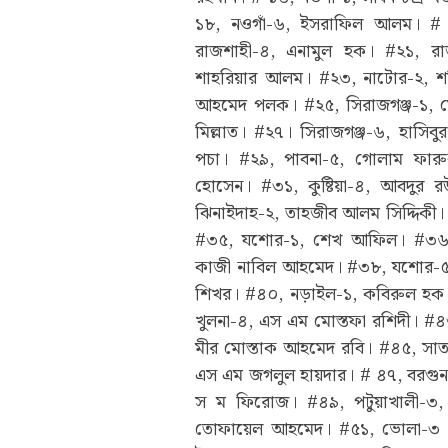
১৮, নওগাঁ-৬, ইসরাফিল আলম। # 
রাজশাহী-৪, এনামুল হক। #২১, রা
শাহরিয়ার আলম। #২৩, নাটোর-২, শ
আহমেদ পলক। #২৫, সিরাজগঞ্জ-১, মোহ
মিল্লাত। #২৭। সিরাজগঞ্জ-৬, হাসিব
পচা। #২৯, পাবনা-৫, গোলাম ফারুক
হোসেন। #৩১, কুষ্টিয়া-৪, আবদুর
ঝিনাইদাহ-২, তাহজীব আলম সিদ্দিক
#৩৫, যশোর-১, শেখ আফিল। #৩৬,
কাজী নাবিল আহমেদ। #৩৮, যশোর-৫ স্ব
শিখর। #৪০, নড়াইল-১, কবিরুল হক। 
খুলনা-৪, এস এম মোস্তফা রশিদী। #৪৩, 
মীর মোস্তাক আহমেদ রবি। #৪৫, সাতক
এস এম জগলুল হায়দার। # ৪৭, বরগুনা-১
স ম ফিরোজ। #৪৯, পটুয়াখালী-৩,
তোফায়েল আহমেদ। #৫১, ভোলা-৩ নুর