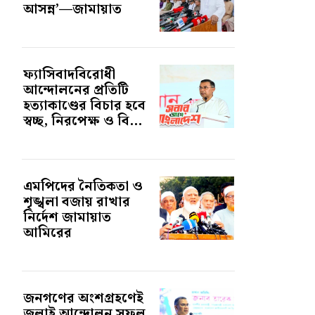
আসন্ন’—জামায়াত
ফ্যাসিবাদবিরোধী
আন্দোলনের প্রতিটি
হত্যাকাণ্ডের বিচার হবে
স্বচ্ছ, নিরপেক্ষ ও বি...
এমপিদের নৈতিকতা ও
শৃঙ্খলা বজায় রাখার
নির্দেশ জামায়াত
আমিরের
জনগণের অংশগ্রহণেই
জুলাই আন্দোলন সফল