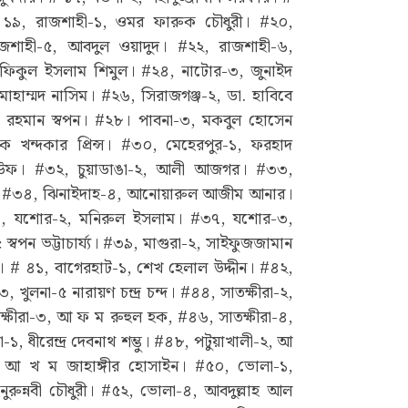
১৯, রাজশাহী-১, ওমর ফারুক চৌধুরী। #২০,
জশাহী-৫, আবদুল ওয়াদুদ। #২২, রাজশাহী-৬,
ফিকুল ইসলাম শিমুল। #২৪, নাটোর-৩, জুনাইদ
াম্মদ নাসিম। #২৬, সিরাজগঞ্জ-২, ডা. হাবিবে
ুর রহমান স্বপন। #২৮। পাবনা-৩, মকবুল হোসেন
 খন্দকার প্রিন্স। #৩০, মেহেরপুর-১, ফরহাদ
 রউফ। #৩২, চুয়াডাঙা-২, আলী আজগর। #৩৩,
ী। #৩৪, ঝিনাইদাহ-৪, আনোয়ারুল আজীম আনার।
 যশোর-২, মনিরুল ইসলাম। #৩৭, যশোর-৩,
পন ভট্টাচার্য্য। #৩৯, মাগুরা-২, সাইফুজজামান
# ৪১, বাগেরহাট-১, শেখ হেলাল উদ্দীন। #৪২,
খুলনা-৫ নারায়ণ চন্দ্র চন্দ। #৪৪, সাতক্ষীরা-২,
্ষীরা-৩, আ ফ ম রুহুল হক, #৪৬, সাতক্ষীরা-৪,
, ধীরেন্দ্র দেবনাথ শম্ভু। #৪৮, পটুয়াখালী-২, আ
 আ খ ম জাহাঙ্গীর হোসাইন। #৫০, ভোলা-১,
ুন্নবী চৌধুরী। #৫২, ভোলা-৪, আবদুল্লাহ আল