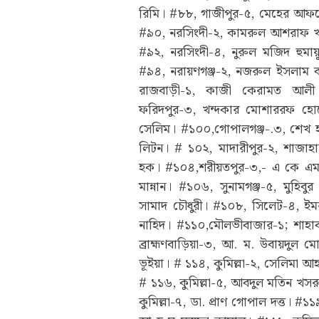
রিমি। #৮৮, গাজীপুর-৫, মেহের আফ
#৯০, নরসিংদী-২, কামরুল আশরাফ খান
#৯২, নরসিংদী-৪, নুরুল মজিদ হুমায়
#৯৪, নরায়ণগঞ্জ-২, নজরুল ইসলাম ব
রাজবাড়ী-১, কাজী কেরামত আলী।
ফরিদপুর-৩, খন্দকার মোশাররফ হো
সেলিম। #১০০,গোপালগঞ্জ-.৩, শেখ হা
লিটন। # ১০২, মাদারীপুর-২, শাজাহ
হক। #১০৪,শরীয়তপুর-৩,- এ কে এম 
মান্নান। #১০৬, সুনামগঞ্জ-৫, মুহি
সামাদ চৌধুরী। #১০৮, সিলেট-৪, ই
নাহিদ। #১১০,মৌলভীবাজার-১; শাহাব
ব্রাহ্মণবাড়িয়া-৩, আ. ম. উবায়দুল ম
ভূইয়া। # ১১৪, কুমিল্লা-২, সেলিমা আ
# ১১৬, কুমিল্লা-৫, আবদুল মতিন খসর
কুমিল্লা-৭, ডা. প্রাণ গোপাল দত্ত। #১