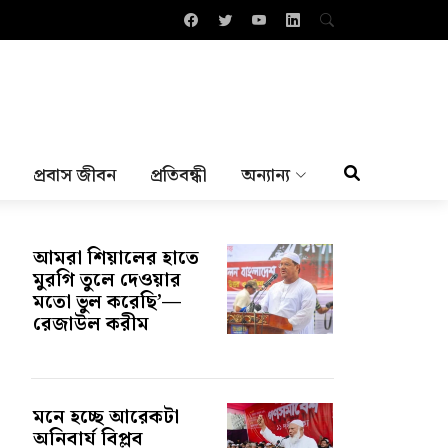
প্রবাস জীবন
প্রতিবন্ধী
অন্যান্য
আমরা শিয়ালের হাতে
মুরগি তুলে দেওয়ার
মতো ভুল করেছি’—
রেজাউল করীম
মনে হচ্ছে আরেকটা
অনিবার্য বিপ্লব