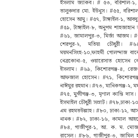
ইসলাম জ্যাকব। # ৫৩, বরিশাল-১,
তালুকদার মো. ইউনুস। #৫৫, বরিশ
হোসেন আমু। #৫৭, টাঙ্গাইল-১, আবদুর
#৫৯, টাঙ্গাইল-৮, অনুপম শাহজাহা
#৬১, জামালপুর-৩, মির্জা আজম। 
শেরপুর-২, মতিয়া চৌধুরী। #
ময়মনসিংহ-১০,ফাহমী গোলন্দাজ বাব
নেত্রকোনা-৫, ওয়ারেসাত হোসেন 
ইসলাম। #৬৯, কিশোরগঞ্জ-৪, রেজ
আফজাল হোসেন। #৭১, কিশোরগঞ্জ-
নাঈমুর রহমান। #৭৩, মানিকগঞ্জ-২, 
#৭৫, মুন্সীগঞ্জ-৩, মৃণাল কান্তি দ
ইসমাইল চৌধুরী সম্রাট। #৭৮,ঢাকা-
এম রহমতউল্লাহ। #৮০, ঢাকা-১২, আসাদ
নানক। #৮২, ঢাকা-১৬, কামাল আহম
#৮৪, গাজীপুর-১, আ. ক. ম. মোজা
রাসেল। #৮৬, গাজীপুর-৩, জামিল হ