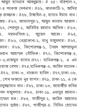
 আবুল হাসনাত আবদুল্লাহ। # ৫৪। বরিশাল-২,
াল-৪ পংকজ দেবনাথ। #৫৬, ঝালকাঠি-২, আমির
 রাজ্জাক। #৫৮, টাঙ্গাইল-৪, হাসান ইমাম খান।
ন জয়। #৬০, জামালপুর-১, আবুল কালাম আজাদ।
#৬২, শেরপুর-১, আতিউর রহমান আতিক। #৬৩,
৬৪, ময়মনসিংহ-১, জুয়েল আরেং। #৬৫,
েল। #৬৬, নেত্রকোনা-১, মানু মজুমদার। #৬৭,
বেলাল। #৬৮, কিশোরগঞ্জ-১, সৈয়দ আশরাফুল
ওয়ান আহাম্মদ তৌফিক। #৭০, কিশোরগঞ্জ-৫,
৬,নাজমুল হাসান।#৭২। মানিকগঞ্জ-১, এ এম
মমতাজ বেগম। #৭৪,মানিকগঞ্জ-৩, জাহিদ মালেক।
াস। #৭৬, ঢাকা-৩, নসরুল হামিদ। #৭৭,ঢাকা-০৮,
১০, শেখ ফজলে নূর তাপস। #৭৯, ঢাকা-১১, এ কে
ুজ্জামান খান। #৮১, ঢাকা-১৩, জাহাঙ্গীর কবির
েদ মজুমদার। #৮৩, ঢাকা-১৯, এনামুর রহমান।
ম্মেল হক। #৮৫, গাজীপুর-২, জাহিদ আহসান
াসান দুর্জয়। #৮৭, গাজীপুর-৪, সিমিন হোসেন