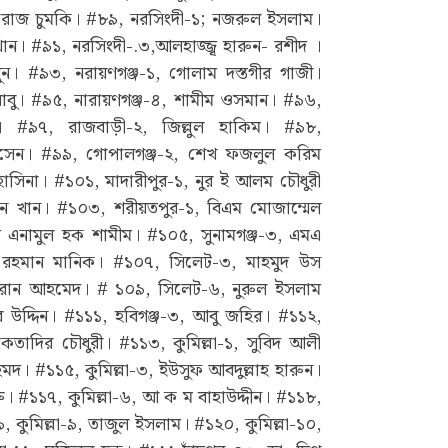
রোজ চুমকি। #৮৯, নরসিংদী-১; নজরুল ইসলাম।
। #৯১, নরসিংদী-.৩,আলহাজ্জ্ব হারুন- রশীদ ।
ুন। #৯৩, নরায়ণগঞ্জ-১, গোলাম দস্তগীর গাজী।
াবু। #৯৫, নারায়ণগঞ্জ-৪, শামীম ওসমান। #৯৬,
 #৯৭, রাজবাড়ী-২, জিল্লুল হাকিম। #৯৮,
সেন। #৯৯, গোপালগঞ্জ-২, শেখ ফজলুল করিম
সিনা। #১০১, মাদারীপুর-১, নুর ই আলম চৌধুরী
ান খান। #১০৩, শরীয়তপুর-১, বিএম মোজাম্মেল
এনামুল হক শামীম। #১০৫, সুনামগঞ্জ-৩, এমএ
বুর রহমান মানিক। #১০৭, সিলেট-৩, মাহমুদ উস
মরান আহমেদ। # ১০৯, সিলেট-৬, নুরুল ইসলাম
 উদ্দিন। #১১১, হবিগঞ্জ-৩, আবু জহির। #১১২,
োকতাদির চৌধুরী। #১১৩, কুমিল্লা-১, সুবিদ আলী
হমদ। #১১৫, কুমিল্লা-৩, ইউসুফ আবদুল্লাহ হারুন।
ু। #১১৭, কুমিল্লা-৬, আ ক ম বাহাউদ্দীন। #১১৮,
১৯, কুমিল্লা-৯, তাজুল ইসলাম। #১২০, কুমিল্লা-১০,