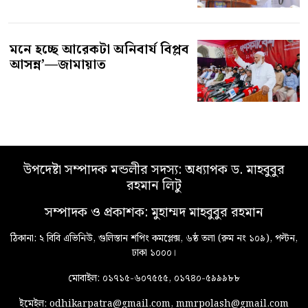
মনে হচ্ছে আরেকটা অনিবার্য বিপ্লব
আসন্ন’—জামায়াত
উপদেষ্টা সম্পাদক মন্ডলীর সদস্য: অধ্যাপক ড. মাহবুবুর
রহমান লিটু
সম্পাদক ও প্রকাশক: মুহাম্মদ মাহবুবুর রহমান
ঠিকানা: ২ বিবি এভিনিউ, গুলিস্তান শপিং কমপ্লেক্স, ৬ষ্ঠ তলা (রুম নং ১০৯), পল্টন,
ঢাকা ১০০০।
মোবাইল: ০১৭১৫-৬০৭৫৫৫, ০১৭৪০-৫৯৯৯৮৮
ইমেইল: odhikarpatra@gmail.com, mmrpolash@gmail.com