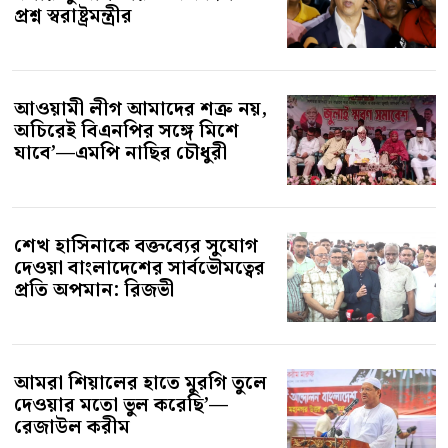
প্রশ্ন স্বরাষ্ট্রমন্ত্রীর
আওয়ামী লীগ আমাদের শত্রু নয়,
অচিরেই বিএনপির সঙ্গে মিশে
যাবে’—এমপি নাছির চৌধুরী
শেখ হাসিনাকে বক্তব্যের সুযোগ
দেওয়া বাংলাদেশের সার্বভৌমত্বের
প্রতি অপমান: রিজভী
আমরা শিয়ালের হাতে মুরগি তুলে
দেওয়ার মতো ভুল করেছি’—
রেজাউল করীম