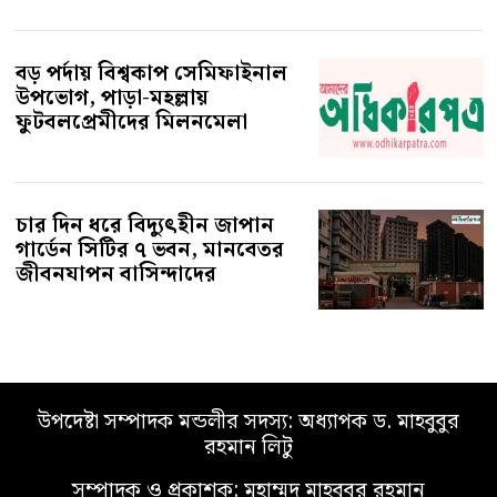
বড় পর্দায় বিশ্বকাপ সেমিফাইনাল
উপভোগ, পাড়া-মহল্লায়
ফুটবলপ্রেমীদের মিলনমেলা
চার দিন ধরে বিদ্যুৎহীন জাপান
গার্ডেন সিটির ৭ ভবন, মানবেতর
জীবনযাপন বাসিন্দাদের
উপদেষ্টা সম্পাদক মন্ডলীর সদস্য: অধ্যাপক ড. মাহবুবুর
রহমান লিটু
সম্পাদক ও প্রকাশক: মুহাম্মদ মাহবুবুর রহমান
ঠিকানা: ২ বিবি এভিনিউ, গুলিস্তান শপিং কমপ্লেক্স, ৬ষ্ঠ তলা (রুম নং ১০৯), পল্টন,