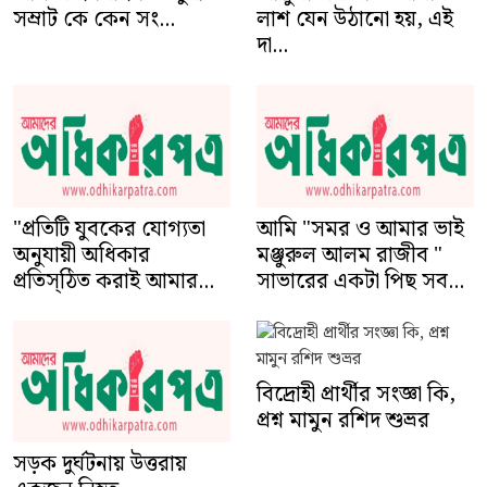
লাশ যেন উঠানো হয়, এই
দা...
"প্রতিটি যুবকের যোগ্যতা
আমি "সমর ও আমার ভাই
অনুযায়ী অধিকার
মঞ্জুরুল আলম রাজীব "
প্রতিস্ঠিত করাই আমার...
সাভারের একটা পিছ সব...
বিদ্রোহী প্রার্থীর সংজ্ঞা কি,
প্রশ্ন মামুন রশিদ শুভ্রর
সড়ক দুর্ঘটনায় উত্তরায়
একজন নিহত