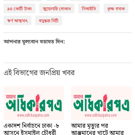
৯৪ কোটি টাকা
জুয়েলারি দোকান
সিআইডি
কৃষ্ণ বসাক
স্বর্ণ আত্মসাৎ
বসুন্ধরা সিটি
আপনার মূল্যবান মতামত দিন:
এই বিভাগের জনপ্রিয় খবর
একাদশ নির্বাচনে ঢাকা -৮
আসনে ইসমাইল চৌধুরী
আমার মৃত্যুর পর
সম্রাট কে কেন সং...
আঞ্জুমানের খাটে আমার