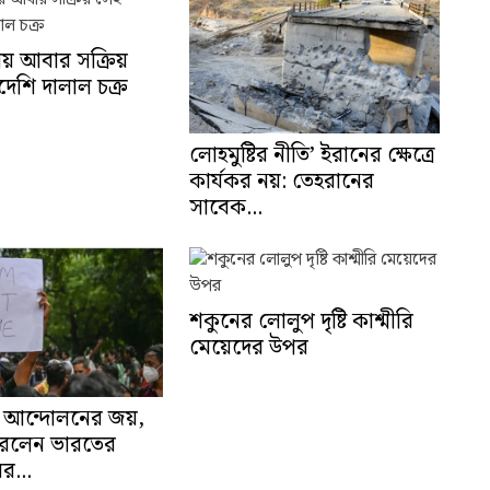
ায় আবার সক্রিয়
দেশি দালাল চক্র
লোহমুষ্টির নীতি’ ইরানের ক্ষেত্রে
কার্যকর নয়: তেহরানের
সাবেক...
শকুনের লোলুপ দৃষ্টি কাশ্মীরি
মেয়েদের উপর
 আন্দোলনের জয়,
করলেন ভারতের
 ধর...