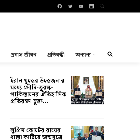
প্রবাস জীবন
প্রতিবন্ধী
অন্যান্য
ইরান যুদ্ধের উত্তেজনার
মধ্যে সৌদি-তুরস্ক-
পাকিস্তানের ঐতিহাসিক
প্রতিরক্ষা চুক্ত...
সুপ্রিম কোর্টের রায়ের
ধাক্কা কাটিয়ে জন্মসূত্রে