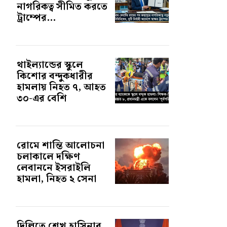
নাগরিকত্ব সীমিত করতে
ট্রাম্পের...
থাইল্যান্ডের স্কুলে
কিশোর বন্দুকধারীর
হামলায় নিহত ৭, আহত
৩০-এর বেশি
রোমে শান্তি আলোচনা
চলাকালে দক্ষিণ
লেবাননে ইসরাইলি
হামলা, নিহত ২ সেনা
দিল্লিতে শেখ হাসিনার