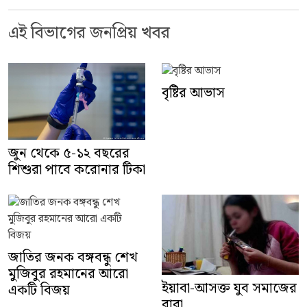
এই বিভাগের জনপ্রিয় খবর
বৃষ্টির আভাস
জুন থেকে ৫-১২ বছরের
শিশুরা পাবে করোনার টিকা
জাতির জনক বঙ্গবন্ধু শেখ
মুজিবুর রহমানের আরো
ইয়াবা-আসক্ত যুব সমাজের
একটি বিজয়
বাবা