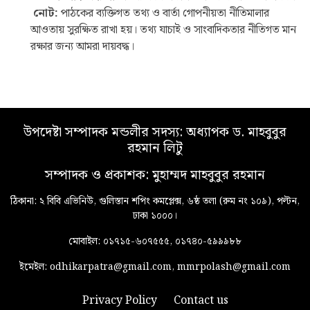
নোট:
পাঠকের ব্যক্তিগত তথ্য ও বার্তা গোপনীয়তা নীতিমালার
আওতায় সুরক্ষিত রাখা হয়। তথ্য যাচাই ও সাংবাদিকতার নীতিগত মান
রক্ষার জন্য আমরা দায়বদ্ধ।
উপদেষ্টা সম্পাদক মন্ডলীর সদস্য: অধ্যাপক ড. মাহবুবুর
রহমান লিটু
সম্পাদক ও প্রকাশক: মুহাম্মদ মাহবুবুর রহমান
ঠিকানা: ২ বিবি এভিনিউ, গুলিস্তান শপিং কমপ্লেক্স, ৬ষ্ঠ তলা (রুম নং ১০৯), পল্টন,
ঢাকা ১০০০।
মোবাইল: ০১৭১৫-৬০৭৫৫৫, ০১৭৪০-৫৯৯৯৮৮
ইমেইল: odhikarpatra@gmail.com, mmrpolash@gmail.com
Privacy Policy
Contact us