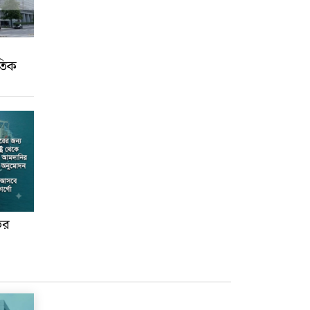
ৈতিক
নভর