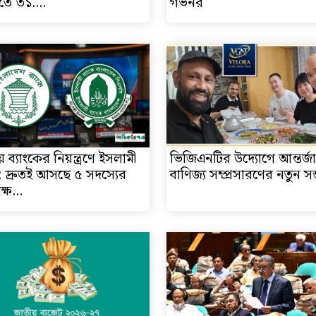
তে ৩১....
গভর্নর
রীয় ব্যাংকের নিয়ন্ত্রণে ইসলামী
ভিজিএনটির উদ্যোগে আন্তর্জ
ক: দ্রুতই আসছে ৫ সদস্যের
বাণিজ্য সম্প্রসারণের নতুন সম
্ষ...