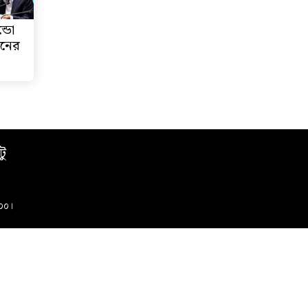
্ডো
দনের
টু
০০০।