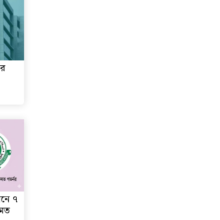
োর
সনে ৭
কমত