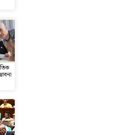
াতিক
্ভাবনা