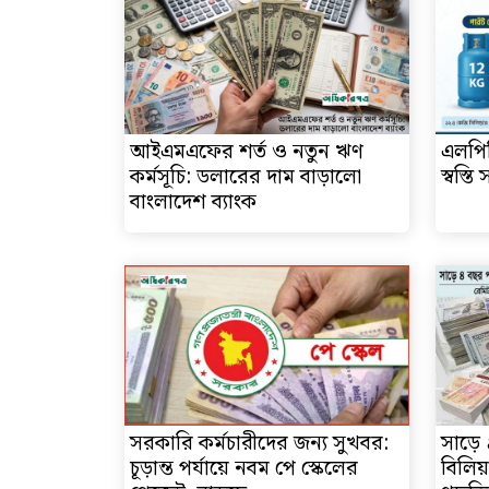
আইএমএফের শর্ত ও নতুন ঋণ
এলপি
কর্মসূচি: ডলারের দাম বাড়ালো
স্বস্ত
বাংলাদেশ ব্যাংক
সরকারি কর্মচারীদের জন্য সুখবর:
সাড়ে 
চূড়ান্ত পর্যায়ে নবম পে স্কেলের
বিলিয