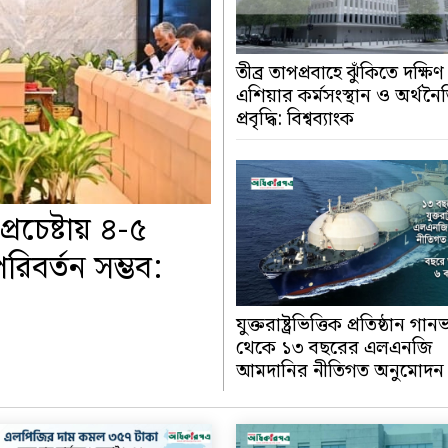
তীব্র তাপপ্রবাহে ঝুঁকিতে দক্ষিণ
এশিয়ার কর্মসংস্থান ও অর্থন
প্রবৃদ্ধি: বিশ্বব্যাংক
্রচেষ্টায় ৪-৫
িবর্তন সম্ভব:
যুক্তরাষ্ট্রভিত্তিক প্রতিষ্ঠান গা
থেকে ১৩ বছরের এলএনজি
আমদানির নীতিগত অনুমোদন