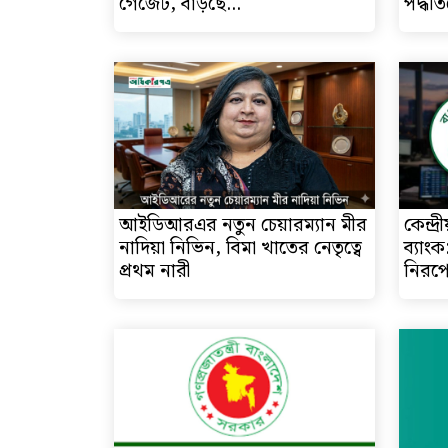
গেজেট, বাড়ছে...
পদ্ধতি
আইডিআরএর নতুন চেয়ারম্যান মীর
কেন্দ্
নাদিয়া নিভিন, বিমা খাতের নেতৃত্বে
ব্যাং
প্রথম নারী
নিরপেক