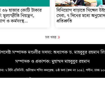
খ ৩৮ হাজার কোটি টাকার
বিনিয়োগ বাড়াতে সিঙ্গেল উইন
 মূল্যস্ফীতি নিয়ন্ত্রণ,
সেবা, ৭ দিনের মধ্যে অনুমো
োগ ও কর্মসংস্থ...
প্রতিশ্রুতি
সব খবর
পদেষ্টা সম্পাদক মন্ডলীর সদস্য: অধ্যাপক ড. মাহবুবুর রহমান লি
সম্পাদক ও প্রকাশক: মুহাম্মদ মাহবুবুর রহমান
ানা: ২ বিবি এভিনিউ, গুলিস্তান শপিং কমপ্লেক্স, ৬ষ্ঠ তলা (রুম নং ১০৯), পল্টন, ঢাকা ১
মোবাইল: ০১৭১৫-৬০৭৫৫৫, ০১৭৪০-৫৯৯৯৮৮
ইমেইল: odhikarpatra@gmail.com, mmrpolash@gmail.com
Privacy Policy
Contact us