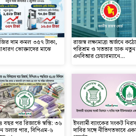
জির দাম কমল ৩৫৭ টাকা,
রাজস্ব লক্ষ্যমাত্রা অর্জনে কঠ
ি সাধারণ ভোক্তাদের মাঝে
পরিশ্রম ও সততার ডাক নতুন
এনবিআর চেয়ারম্যানে...
৪ বছর পর রিজার্ভে স্বস্তি: ৩৬
ইসলামী ব্যাংকের সংকট নির
়ন ডলার পার, বিপিএম-৬
দাবির সঙ্গে নীতিগতভাবে এ