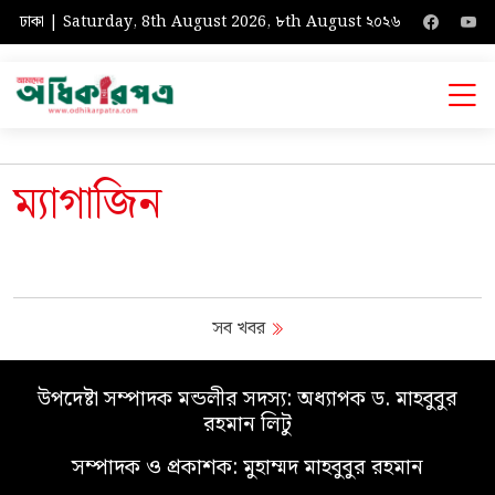
ঢাকা | Saturday, 8th August 2026, ৮th August ২০২৬
ম্যাগাজিন
সব খবর
উপদেষ্টা সম্পাদক মন্ডলীর সদস্য: অধ্যাপক ড. মাহবুবুর
রহমান লিটু
সম্পাদক ও প্রকাশক: মুহাম্মদ মাহবুবুর রহমান