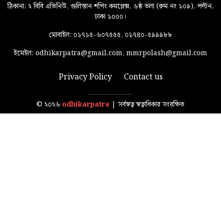
ঠিকানা: ২ বিবি এভিনিউ, গুলিস্তান শপিং কমপ্লেক্স, ৬ষ্ঠ তলা (রুম নং ১০৯), পল্টন,
ঢাকা ১০০০।
মোবাইল: ০১৭১৫-৬০৭৫৫৫, ০১৭৪০-৫৯৯৯৮৮
ইমেইল: odhikarpatra@gmail.com, mmrpolash@gmail.com
Privacy Policy
Contact us
© ২০২৬
odhikarpatra
| সর্বস্বত্ব স্বত্বাধিকার সংরক্ষিত