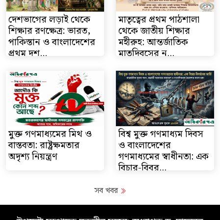
দেশভাগের লড়াই থেকে
মাতৃত্বের প্রথম পাঠশালা
শিক্ষার রণক্ষেত্র: ভারত,
থেকে জাতীয় শিক্ষার
পাকিস্তান ও বাংলাদেশের
মহীরুহ: আন্তর্জাতিক
প্রথম দশ...
মাতৃদিবসের ন...
মুক্ত গণমাধ্যমের মিথ ও
বিশ্ব মুক্ত গণমাধ্যম দিবস
বাস্তবতা: রাষ্ট্রক্ষমতার
ও বাংলাদেশের
অদৃশ্য নিয়ন্ত্রণ
গণমাধ্যমের স্বাধীনতা: এক
বিচার-বিবর্...
সব খবর