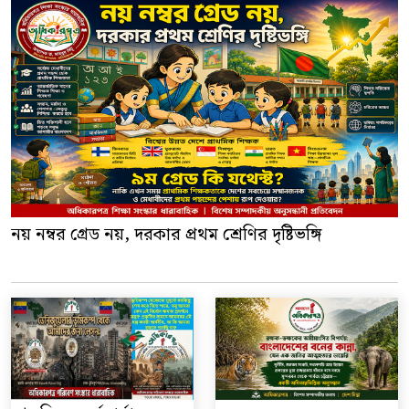
নয় নম্বর গ্রেড নয়, দরকার প্রথম শ্রেণির দৃষ্টিভঙ্গি