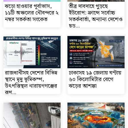
ঝড়ো হাওয়ার পূর্বাভাস,
তীব্র দাবদাহে পুড়ছে
১১টি অঞ্চলের নৌবন্দরে ২
ইউরোপ: ফ্রান্সে সর্বোচ্চ
নম্বর সতর্কতা সংকেত
সতর্কবার্তা, অন্যান্য দেশেও
ছড়...
রাজধানীসহ দেশের বিভিন্ন
ঢাকাসহ ১৯ জেলায় ঘণ্টায়
স্থানে মৃদু ভূমিকম্প,
৬০ কিলোমিটার বেগে
উৎপত্তিস্থল নারায়ণগঞ্জের
ঝড়ের আশঙ্কা
রূপ...