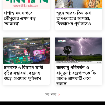
প্রশান্ত মহাসাগরে
জুনে আরও তিন দফা
মৌসুমের প্রথম ঝড়
তাপপ্রবাহের আশঙ্কা,
‘আমান্ডা’
নিম্নচাপের পূর্বাভাসও
ঢাকাসহ ৬ বিভাগে ভারী
জলবায়ু পরিবর্তন ও
বৃষ্টির সম্ভাবনা, বজ্রসহ
বায়ুদূষণ: বজ্রপাতকে কি
ঝড়ো হাওয়ার পূর্বাভাস
আরও প্রাণঘাতী করে
তুলছে
সব খবর