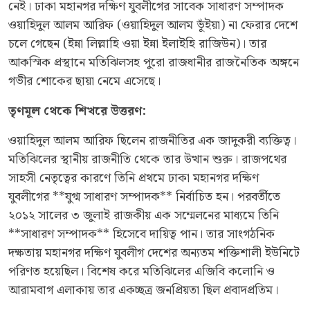
নেই। ঢাকা মহানগর দক্ষিণ যুবলীগের সাবেক সাধারণ সম্পাদক
ওয়াহিদুল আলম আরিফ (ওয়াহিদুল আলম ভূঁইয়া) না ফেরার দেশে
চলে গেছেন (ইন্না লিল্লাহি ওয়া ইন্না ইলাইহি রাজিউন)। তার
আকস্মিক প্রস্থানে মতিঝিলসহ পুরো রাজধানীর রাজনৈতিক অঙ্গনে
গভীর শোকের ছায়া নেমে এসেছে।
তৃণমূল থেকে শিখরে উত্তরণ:
ওয়াহিদুল আলম আরিফ ছিলেন রাজনীতির এক জাদুকরী ব্যক্তিত্ব।
মতিঝিলের স্থানীয় রাজনীতি থেকে তার উত্থান শুরু। রাজপথের
সাহসী নেতৃত্বের কারণে তিনি প্রথমে ঢাকা মহানগর দক্ষিণ
যুবলীগের **যুগ্ম সাধারণ সম্পাদক** নির্বাচিত হন। পরবর্তীতে
২০১২ সালের ৩ জুলাই রাজকীয় এক সম্মেলনের মাধ্যমে তিনি
**সাধারণ সম্পাদক** হিসেবে দায়িত্ব পান। তার সাংগঠনিক
দক্ষতায় মহানগর দক্ষিণ যুবলীগ দেশের অন্যতম শক্তিশালী ইউনিটে
পরিণত হয়েছিল। বিশেষ করে মতিঝিলের এজিবি কলোনি ও
আরামবাগ এলাকায় তার একচ্ছত্র জনপ্রিয়তা ছিল প্রবাদপ্রতিম।