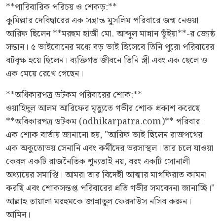
**পারিবারিক পরিচয় ও শেকড়:**
কুমিল্লার দেবিদ্বারের এক সম্ভ্রান্ত মুসলিম পরিবারে জন্ম নেওয়া
আরিফ ছিলেন **মরহুম হাজী মো. আব্দুল মান্নান ভূঁইয়া**-র জ্যেষ্ঠ
সন্তান। ৫ ভাইবোনের মধ্যে বড় ভাই হিসেবে তিনি পুরো পরিবারের
বটবৃক্ষ হয়ে ছিলেন। ব্যক্তিগত জীবনে তিনি স্ত্রী এবং এক ছেলে ও
এক মেয়ে রেখে গেছেন।
**অধিকারপত্র ডটকম পরিবারের শোক:**
ওয়াহিদুল আলম আরিফের মৃত্যুতে গভীর শোক প্রকাশ করেছে
**অধিকারপত্র ডটকম (odhikarpatra.com)** পরিবার।
এক শোক বার্তায় জানানো হয়, "আরিফ ভাই ছিলেন রাজপথের
এক অকুতোভয় সেনানি এবং কর্মীদের ভরসাস্থল। তার চলে যাওয়া
কেবল একটি রাজনৈতিক শূন্যতাই নয়, বরং একটি সোনালী
অধ্যায়ের সমাপ্তি। আমরা তার বিদেহী আত্মার মাগফিরাত কামনা
করছি এবং শোকসন্তপ্ত পরিবারের প্রতি গভীর সমবেদনা জানাচ্ছি।"
আল্লাহ তায়ালা মরহুমকে জান্নাতুল ফেরদাউস নসিব করুন।
আমিন।