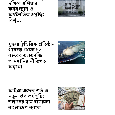
দক্ষিণ এশিয়ার
কর্মসংস্থান ও
অর্থনৈতিক প্রবৃদ্ধি:
বিশ্...
যুক্তরাষ্ট্রভিত্তিক প্রতিষ্ঠান
গানভর থেকে ১৩
বছরের এলএনজি
আমদানির নীতিগত
অনুমো...
আইএমএফের শর্ত ও
নতুন ঋণ কর্মসূচি:
ডলারের দাম বাড়ালো
বাংলাদেশ ব্যাংক