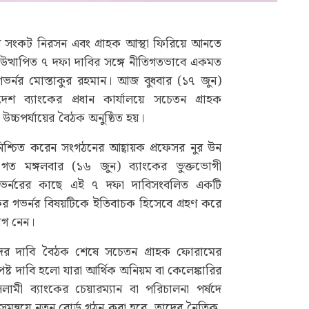
র সংকট নিরসন এবং গ্রাহক আস্থা ফিরিয়ে আনতে
উত্থাপিত ৭ দফা দাবির সঙ্গে নীতিগতভাবে একমত
ভর্নর মোস্তাকুর রহমান। আজ বুধবার (১৭ জুন)
শ ব্যাংকের প্রধান কার্যালয়ে সচেতন গ্রাহক
চ্চপর্যায়ের বৈঠক অনুষ্ঠিত হয়।
শ্চিত করেন সংগঠনের আহ্বায়ক প্রফেসর নুর উন
ত মঙ্গলবার (১৬ জুন) ব্যাংকের ভুক্তভোগী
 গভর্নরের কাছে এই ৭ দফা দাবিসংবলিত একটি
ংকের গভর্নর বিষয়টিকে ইতিবাচক হিসেবে গ্রহণ করে
গ নেন।
র্ষদের দাবি বৈঠক শেষে সচেতন গ্রাহক ফোরামের
ষ্ট দাবি হলো যারা আর্থিক অনিয়ম বা কেলেঙ্কারির
মী ব্যাংকের চেয়ারম্যান বা পরিচালনা পর্ষদে
মন্বয়ে নতুন বোর্ড গঠন করা হবে, তাদের নৈতিক,