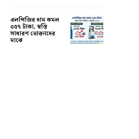
এলপিজির দাম কমল
৩৫৭ টাকা, স্বস্তি
সাধারণ ভোক্তাদের
মাঝে