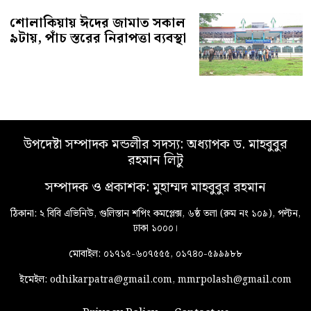
শোলাকিয়ায় ঈদের জামাত সকাল
৯টায়, পাঁচ স্তরের নিরাপত্তা ব্যবস্থা
উপদেষ্টা সম্পাদক মন্ডলীর সদস্য: অধ্যাপক ড. মাহবুবুর
রহমান লিটু
সম্পাদক ও প্রকাশক: মুহাম্মদ মাহবুবুর রহমান
ঠিকানা: ২ বিবি এভিনিউ, গুলিস্তান শপিং কমপ্লেক্স, ৬ষ্ঠ তলা (রুম নং ১০৯), পল্টন,
ঢাকা ১০০০।
মোবাইল: ০১৭১৫-৬০৭৫৫৫, ০১৭৪০-৫৯৯৯৮৮
ইমেইল: odhikarpatra@gmail.com, mmrpolash@gmail.com