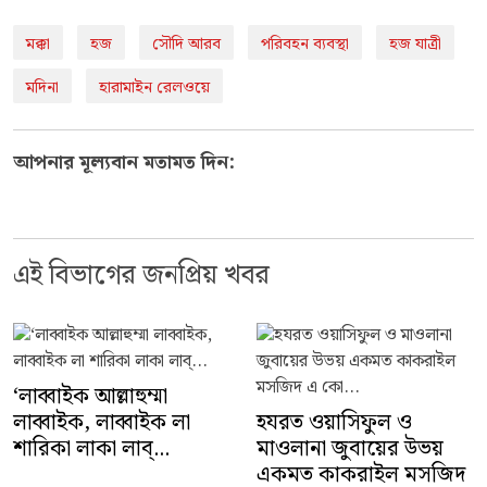
মক্কা
হজ
সৌদি আরব
পরিবহন ব্যবস্থা
হজ যাত্রী
মদিনা
হারামাইন রেলওয়ে
আপনার মূল্যবান মতামত দিন:
এই বিভাগের জনপ্রিয় খবর
‘লাব্বাইক আল্লাহুম্মা
লাব্বাইক, লাব্বাইক লা
হযরত ওয়াসিফুল ও
শারিকা লাকা লাব্...
মাওলানা জুবায়ের উভয়
একমত কাকরাইল মসজিদ