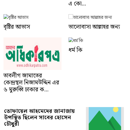
এ কো...
বৃষ্টির আভাস
ভালোবাসা আল্লাহর জন্য
ধর্ম কি
তাবলীগ জামাতের
কেন্দ্রস্থল নিজামউদ্দিন এর
৬ মুরুব্বি ঢাকার ক...
তোফায়েল আহমেদের জানাজায়
উপস্থিত ছিলেন সাবের হোসেন
চৌধুরী