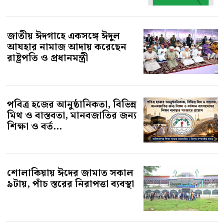
জাতীয় ঈদগাহে একসঙ্গে ঈদুল
আযহার নামাজ আদায় করেছেন
রাষ্ট্রপতি ও প্রধানমন্ত্রী
পবিত্র হজের আনুষ্ঠানিকতা, বিভিন্ন
মিথ ও বাস্তবতা, মানবজাতির জন্য
শিক্ষা ও বর্ত...
শোলাকিয়ায় ঈদের জামাত সকাল
৯টায়, পাঁচ স্তরের নিরাপত্তা ব্যবস্থা