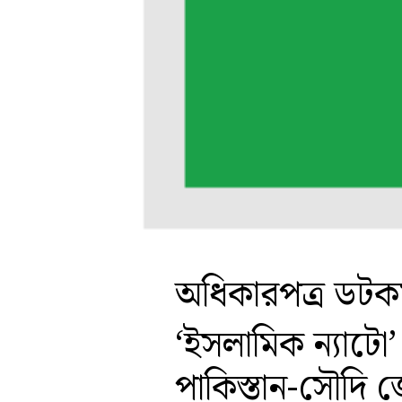
অধিকারপত্র ডট
‘ইসলামিক ন্যাটো
পাকিস্তান-সৌদি জ