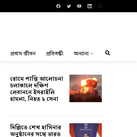
প্রবাস জীবন
প্রতিবন্ধী
অন্যান্য
রোমে শান্তি আলোচনা
চলাকালে দক্ষিণ
লেবাননে ইসরাইলি
হামলা, নিহত ২ সেনা
দিল্লিতে শেখ হাসিনার
অনুষ্ঠানের সঙ্গে ভারত