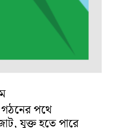
কম
’ গঠনের পথে
োট, যুক্ত হতে পারে