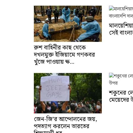
মালয়েশিয়
সেই বাংলা
রুশ বাহিনীর কাছ থেকে
দখলমুক্ত ইজিয়ামে গণকবর
খুঁজে পাওয়ায় ক্ষ...
শকুনের লোলু
মেয়েদের 
জেন-জি’র আন্দোলনের জয়,
পদত্যাগ করলেন ভারতের