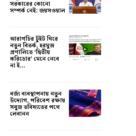
সরকারের কোনো
সম্পর্ক নেই: জয়সওয়াল
আরাগচির টুইট ঘিরে
নতুন বিতর্ক, হরমুজ
প্রণালিতে ‘দ্বিতীয়
করিডোর’ মেনে নেবে
না ই...
বর্জ্য ব্যবস্থাপনায় নতুন
উদ্যোগ, পরিবেশ রক্ষায়
সবুজ ভবিষ্যতের পথে
লেবানন