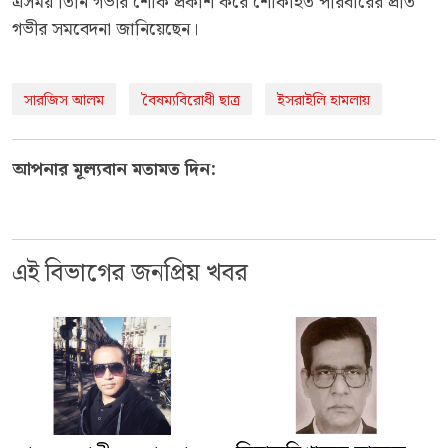
এসময় তিনি গভীর শোক প্রকাশ করে শোকাহত পরিবারের প্রতি
গভীর সমবেদনা জানিয়েছেন।
সারজিস আলম
বৈষম্যবিরোধী ছাত্র
ইসরাইলি হামলায়
আপনার মূল্যবান মতামত দিন:
এই বিভাগের জনপ্রিয় খবর