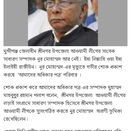
মুন্সীগঞ্জ জেলাধীন শ্রীনগর উপ‌জেলা আওয়ামী লী‌গের সা‌বেক
সাধারণ সম্পাদক নূর মোহাম্মদ আর নেই। ইন্না লিল্লা‌হি ওয়া ইন্না
ইলাইহী রাজীউন। নূর মোহাম্মদ-এর মৃত্যুতে গভীর শোক প্রকাশ
কর‌ছে ‘আমাদের অধিকার পত্র’ প‌রিবার ।
শোক প্রকাশ করে আমাদের অধিকার পত্র-এর সম্পাদক মুহাম্মদ
মাহবুবুর রহমান পলাশ বলেন, শ্রীনগর উপ‌জেলা আওয়ামী লী‌গের
লড়াই সংগ্রা‌মে সাধারণ সম্পাদক হি‌সে‌বে শ্রীনগর উপ‌জেলা
আওয়ামী লীগ‌কে সুসংগ‌ঠিত কর‌তে নুর মোহাম্মদ অগ্রণী ভূ‌মিকা
রে‌খে‌ছি‌লেন।