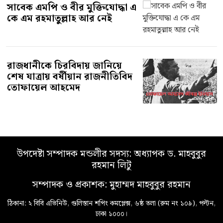
সাবেক এমপি ও বীর মুক্তিযোদ্ধা এ
কে এম রহমাতুল্লাহ আর নেই
রাজধানীকে চিরবিদায় জানিয়ে
শেষ যাত্রায় বর্ষীয়ান রাজনীতিবিদ
তোফায়েল আহমেদ
উপদেষ্টা সম্পাদক মন্ডলীর সদস্য: অধ্যাপক ড. মাহবুবুর
রহমান লিটু
সম্পাদক ও প্রকাশক: মুহাম্মদ মাহবুবুর রহমান
ঠিকানা: ২ বিবি এভিনিউ, গুলিস্তান শপিং কমপ্লেক্স, ৬ষ্ঠ তলা (রুম নং ১০৯), পল্টন,
ঢাকা ১০০০।