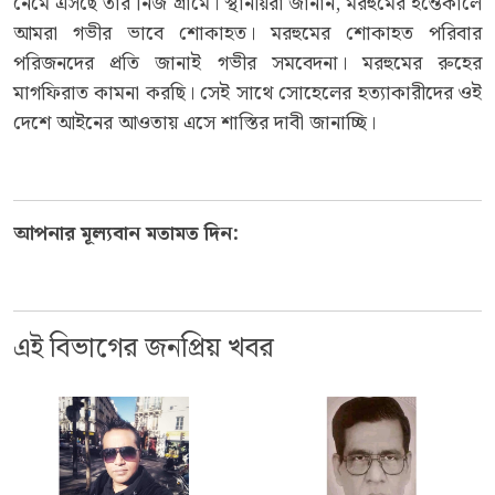
নেমে এসছে তার নিজ গ্রামে। স্থানীয়রা জানান, মরহুমের ইন্তেকালে
আমরা গভীর ভাবে শোকাহত। মরহুমের শোকাহত পরিবার
পরিজনদের প্রতি জানাই গভীর সমবেদনা। মরহুমের রুহের
মাগফিরাত কামনা করছি। সেই সাথে সোহেলের হত্যাকারীদের ওই
দেশে আইনের আওতায় এসে শাস্তির দাবী জানাচ্ছি।
আপনার মূল্যবান মতামত দিন:
এই বিভাগের জনপ্রিয় খবর