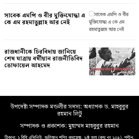
সাবেক এমপি ও বীর মুক্তিযোদ্ধা এ
কে এম রহমাতুল্লাহ আর নেই
রাজধানীকে চিরবিদায় জানিয়ে
শেষ যাত্রায় বর্ষীয়ান রাজনীতিবিদ
তোফায়েল আহমেদ
উপদেষ্টা সম্পাদক মন্ডলীর সদস্য: অধ্যাপক ড. মাহবুবুর
রহমান লিটু
সম্পাদক ও প্রকাশক: মুহাম্মদ মাহবুবুর রহমান
ঠিকানা: ২ বিবি এভিনিউ, গুলিস্তান শপিং কমপ্লেক্স, ৬ষ্ঠ তলা (রুম নং ১০৯), পল্টন,