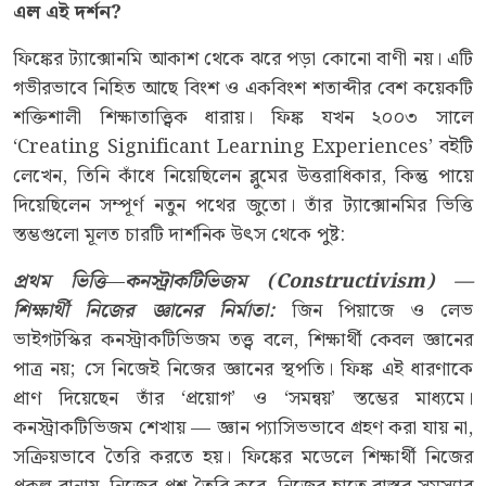
এল এই দর্শন?
ফিঙ্কের ট্যাক্সোনমি আকাশ থেকে ঝরে পড়া কোনো বাণী নয়। এটি
গভীরভাবে নিহিত আছে বিংশ ও একবিংশ শতাব্দীর বেশ কয়েকটি
শক্তিশালী শিক্ষাতাত্ত্বিক ধারায়। ফিঙ্ক যখন ২০০৩ সালে
‘Creating Significant Learning Experiences’ বইটি
লেখেন, তিনি কাঁধে নিয়েছিলেন ব্লুমের উত্তরাধিকার, কিন্তু পায়ে
দিয়েছিলেন সম্পূর্ণ নতুন পথের জুতো। তাঁর ট্যাক্সোনমির ভিত্তি
স্তম্ভগুলো মূলত চারটি দার্শনিক উৎস থেকে পুষ্ট:
প্রথম ভিত্তি
—
কনস্ট্রাকটিভিজম
(Constructivism) —
শিক্ষার্থী নিজের জ্ঞানের নির্মাতা
:
জিন পিয়াজে ও লেভ
ভাইগটস্কির কনস্ট্রাকটিভিজম তত্ত্ব বলে, শিক্ষার্থী কেবল জ্ঞানের
পাত্র নয়; সে নিজেই নিজের জ্ঞানের স্থপতি। ফিঙ্ক এই ধারণাকে
প্রাণ দিয়েছেন তাঁর ‘প্রয়োগ’ ও ‘সমন্বয়’ স্তম্ভের মাধ্যমে।
কনস্ট্রাকটিভিজম শেখায় — জ্ঞান প্যাসিভভাবে গ্রহণ করা যায় না,
সক্রিয়ভাবে তৈরি করতে হয়। ফিঙ্কের মডেলে শিক্ষার্থী নিজের