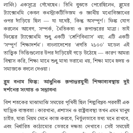
লার্নিং) একসূত্রে গেঁথেছেন। তিনি বুঝতে পেরেছিলেন, ব্লুমের
ট্যাক্সোনমি কেবল কনস্ট্রাকটিভিজম ও জ্ঞানীয় মনোবিজ্ঞানের
ওপর দাঁড়িয়ে ছিল — যা যথেষ্ট, কিন্তু অসম্পূর্ণ। ফিঙ্ক যোগ
করলেন আবেগ, সম্পর্ক, নৈতিকতা ও রূপান্তরের মাত্রা। তাই
ফিঙ্কের ট্যাক্সোনমি শুধু একটি ‘শ্রেণিবিন্যাস’ নয়; এটি একটি
‘সম্পূর্ণ শিক্ষাদর্শন’। বাংলাদেশের ‘প্রগতি ২১০০’ মডেল এই
তাত্ত্বিক ভিত্তিগুলোর উপর দাঁড়িয়েই গড়ে উঠেছে — কারণ আমরা
বিশ্বাস করি, শিক্ষা মানে শুধু মাথা ভরানো নয়, শিক্ষা মানে হৃদয় ও
সমাজকে বদলে দেওয়া।
ব্লুম বনাম ফিঙ্ক: আধুনিক রূপান্তরমুখী শিক্ষাব্যবস্থায় দুই
দর্শনের সংঘাত ও সম্ভাবনা
বিশ শতকের মাঝামাঝি সময়ের পৃথিবী ছিল শিল্পবিপ্লব-পরবর্তী এক
যান্ত্রিক বাস্তবতা। কারখানা, প্রশাসন ও রাষ্ট্রব্যবস্থা তখন এমন মানুষ
চাইত, যারা নিয়ম মেনে কাজ করবে, নির্ভুলভাবে তথ্য মনে রাখবে,
এবং নির্ধারিত কাঠামোর ভেতরে দক্ষতা দেখাবে। সেই সময়েই