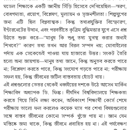
মডেল শিক্ষাকে একটি জ্ঞানীয় সিঁড়ি হিসেবে দেখিয়েছিল—স্মরণ,
বোধগম্যতা, প্রয়োগ, বিশ্লেষণ, মূল্যায়ন ও সৃজনশীলতা। শিল্পযুগের
জন্য এটি ছিল বিপ্লবাত্মক। কিন্তু তথ্যপ্রযুক্তির বিস্ফোরণ,
ইন্টারনেটের উত্থান, এবং পরবর্তীতে কৃত্রিম বুদ্ধিমত্তার যুগে এসে প্রশ্ন
উঠতে শুরু করে—“মানুষ কি শুধু তথ্য মুখস্থ করার জন্যই
শিখবে?” কারণ তথ্য তখন আর বিরল সম্পদ নয়; মোবাইলের
পর্দায় এক সেকেন্ডেই পাওয়া যায় হাজারো উত্তর। সংকট তৈরি
হলো অন্য জায়গায়—মানুষ তথ্য জানে, কিন্তু অনুভব করতে পারে
না; বিশ্লেষণ করতে পারে, কিন্তু সংযোগ গড়তে পারে না; পরীক্ষায়
সফল হয়, কিন্তু জীবনের জটিল বাস্তবতায় হোঁচট খায়।
এই প্রশ্নগুলোর ভেতর থেকেই নব্বইয়ের দশকে উঠে আসেন মার্কিন
শিক্ষাবিদ অধ্যাপক ডি. ফিঙ্ক। দীর্ঘদিন বিশ্ববিদ্যালয়ে শিক্ষকতা
করতে গিয়ে তিনি লক্ষ্য করেন, অধিকাংশ শিক্ষার্থী কোর্স শেষে
পরীক্ষায় ভালো ফল করলেও কয়েক মাস পর শেখা বিষয়গুলোর
সঙ্গে বাস্তব জীবনের কোনো সম্পর্ক খুঁজে পায় না। জ্ঞান যেন
মস্তিষ্কে জমা থাকে, কিন্তু জীবনে প্রবাহিত হয় না। এই পর্যবেক্ষণ