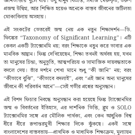
জ্ঞানভাণ্ডার খুলে যায়। তবু মানুষ বিভ্রান্ত, সমাজ মেরুকৃত, তরুণ
প্রজন্ম উদ্বিগ্ন, আর শিক্ষিত হয়েও অনেকে বাস্তব জীবনের জটিলতা
মোকাবিলায় অসহায়।
এই সংকটের ভেতরেই জন্ম নেয় এক নতুন শিক্ষাদর্শন—ডি.
ফিঙ্কের “Taxonomy of Significant Learning”। এটি
কেবল একটি ট্যাক্সোনমি নয়; বরং শিক্ষাকে নতুন করে ভাবার এক
মানবিক আহ্বান। ফিঙ্ক দেখিয়েছেন, শিক্ষা তখনই অর্থবহ হয়, যখন
তা মানুষের চিন্তা, অনুভূতি, আত্মপরিচয় ও সামাজিক দায়বদ্ধতাকে
বদলে দেয়। তাঁর দর্শনে শেখা মানে শুধু “কী জানি” নয়; বরং
“কীভাবে বুঝি”, “কীভাবে বদলাই”, এবং “এই জ্ঞান অন্য মানুষের
জীবনে কী পরিবর্তন আনে”—সেই গভীর প্রশ্নের অনুসন্ধান।
এই বিশদ ফিচার নিবন্ধে অনুসন্ধান করা হয়েছে ফিঙ্ক ট্যাক্সোনমির
জন্ম ও বিবর্তনের ইতিহাস, এর দার্শনিক ভিত্তি, ব্লুম ও SOLO
ট্যাক্সোনমির সঙ্গে এর মৌলিক পার্থক্য, এবং কেন আধুনিক বিশ্ব
ধীরে ধীরে রূপান্তরমুখী শিক্ষার দিকে ঝুঁকছে। একই সঙ্গে
বাংলাদেশের বাস্তবতায়—প্রাথমিক ও মাধ্যমিক শিক্ষাক্রম, মূল্যায়ন