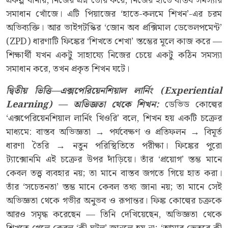
প্রকল্প বানায়, নিজের প্রশ্ন তৈরি করে, নিজের হাতে বাস্তব সমস্যার
সমাধান খোঁজে। এটি পিয়াজের ‘হাতে-কলমে শিখন’-এর চরম
অভিব্যক্তি। আর ভাইগটস্কির ‘জোন অব প্রক্সিমাল ডেভেলপমেন্ট’
(ZPD) ধারণাটি ফিঙ্কের ‘শিখতে শেখা’ স্তম্ভের মূলে কাজ করে —
শিক্ষার্থী যখন একটু সাহায্যে নিজের চেয়ে একটু কঠিন সমস্যা
সমাধান করে, তখন প্রকৃত শিখন ঘটে।
দ্বিতীয় ভিত্তি
—
এক্সপেরিয়েনশিয়াল লার্নিং
(Experiential
Learning) — অভিজ্ঞতা থেকে শিখন
:
ডেভিড কোল্বের
‘এক্সপেরিয়েনশিয়াল লার্নিং থিওরি’ বলে, শিখন হয় একটি চক্রের
মাধ্যমে: বাস্তব অভিজ্ঞতা → পর্যবেক্ষণ ও প্রতিফলন → বিমূর্ত
ধারণা তৈরি → নতুন পরিস্থিতিতে পরীক্ষা। ফিঙ্কের পুরো
ট্যাক্সোনমি এই চক্রের উপর দাঁড়িয়ে। তাঁর ‘প্রয়োগ’ স্তম্ভ মানে
কেবল তত্ত্ব ব্যবহার নয়; তা মানে বাস্তব জগতে গিয়ে হাত করা।
তাঁর ‘সচেতনতা’ স্তম্ভ মানে কেবল তথ্য জানা নয়; তা মানে সেই
অভিজ্ঞতা থেকে গভীর অনুভব ও রূপান্তর। ফিঙ্ক কোল্বের চক্রকে
আরও সমৃদ্ধ করেছেন — তিনি দেখিয়েছেন, অভিজ্ঞতা থেকে