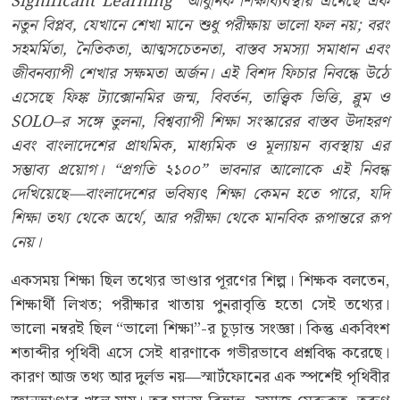
Significant Learning” আধুনিক শিক্ষাব্যবস্থায় এনেছে এক
নতুন বিপ্লব, যেখানে শেখা মানে শুধু পরীক্ষায় ভালো ফল নয়; বরং
সহমর্মিতা, নৈতিকতা, আত্মসচেতনতা, বাস্তব সমস্যা সমাধান এবং
জীবনব্যাপী শেখার সক্ষমতা অর্জন। এই বিশদ ফিচার নিবন্ধে উঠে
এসেছে ফিঙ্ক ট্যাক্সোনমির জন্ম, বিবর্তন, তাত্ত্বিক ভিত্তি, ব্লুম ও
SOLO–র সঙ্গে তুলনা, বিশ্বব্যাপী শিক্ষা সংস্কারের বাস্তব উদাহরণ
এবং বাংলাদেশের প্রাথমিক, মাধ্যমিক ও মূল্যায়ন ব্যবস্থায় এর
সম্ভাব্য প্রয়োগ। “প্রগতি ২১০০” ভাবনার আলোকে এই নিবন্ধ
দেখিয়েছে—বাংলাদেশের ভবিষ্যৎ শিক্ষা কেমন হতে পারে, যদি
শিক্ষা তথ্য থেকে অর্থে, আর পরীক্ষা থেকে মানবিক রূপান্তরে রূপ
নেয়।
একসময় শিক্ষা ছিল তথ্যের ভাণ্ডার পূরণের শিল্প। শিক্ষক বলতেন,
শিক্ষার্থী লিখত; পরীক্ষার খাতায় পুনরাবৃত্তি হতো সেই তথ্যের।
ভালো নম্বরই ছিল “ভালো শিক্ষা”-র চূড়ান্ত সংজ্ঞা। কিন্তু একবিংশ
শতাব্দীর পৃথিবী এসে সেই ধারণাকে গভীরভাবে প্রশ্নবিদ্ধ করেছে।
কারণ আজ তথ্য আর দুর্লভ নয়—স্মার্টফোনের এক স্পর্শেই পৃথিবীর