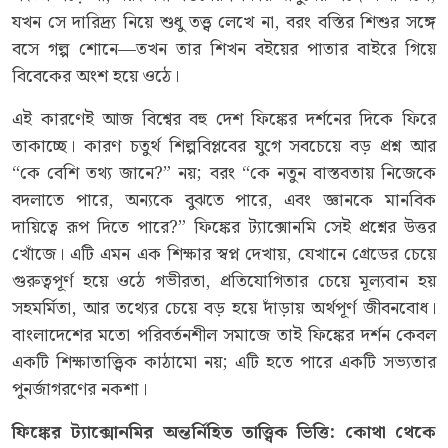
যখন সে দারিদ্র্য নিয়ে শুধু তত্ত্ব লেখে না, বরং বস্তির শিশুর সঙ্গে
বসে গল্প শোনে—তখন তার শিখন বইয়ের পাতার বাইরে গিয়ে
বিবেকের অংশ হয়ে ওঠে।
এই কারণেই আজ বিশ্বের বহু দেশ ফিঙ্কের দর্শনের দিকে ফিরে
তাকাচ্ছে। কারণ চতুর্থ শিল্পবিপ্লবের যুগে সবচেয়ে বড় প্রশ্ন আর
“কে বেশি তথ্য জানে?” নয়; বরং “কে নতুন বাস্তবতায় নিজেকে
বদলাতে পারে, অন্যকে বুঝতে পারে, এবং জ্ঞানকে মানবিক
দায়িত্বে রূপ দিতে পারে?” ফিঙ্কের ট্যাক্সোনমি সেই প্রশ্নের উত্তর
খোঁজে। এটি এমন এক শিক্ষার স্বপ্ন দেখায়, যেখানে গ্রেডের চেয়ে
গুরুত্বপূর্ণ হয়ে ওঠে গভীরতা, প্রতিযোগিতার চেয়ে মূল্যবান হয়
সহমর্মিতা, আর তথ্যের চেয়ে বড় হয়ে দাঁড়ায় অর্থপূর্ণ জীবনবোধ।
বাংলাদেশের মতো পরিবর্তনশীল সমাজে তাই ফিঙ্কের দর্শন কেবল
একটি শিক্ষাতাত্ত্বিক কাঠামো নয়; এটি হতে পারে একটি সভ্যতার
পুনর্জাগরণের নকশা।
ফিঙ্কের ট্যাক্সোনমির অন্তর্নিহিত তাত্ত্বিক ভিত্তি
: কোথা থেকে