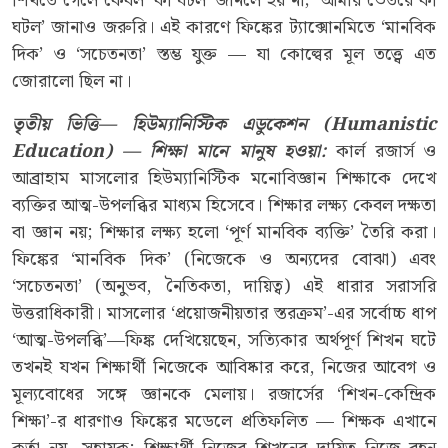
শিখতে গেলে কেবল ‘কী ঘটল’ জানলে হয় না; ‘আমার ভেতরে কী
ঘটল’ জানাও জরুরি। এই কারণে ফিঙ্কের ট্যাক্সোনমিতে ‘মানবিক
দিক’ ও ‘সচেতনতা’ স্তম্ভ যুক্ত — যা কোল্বের মূল তত্ত্বে এত
জোরালো ছিল না।
তৃতীয় ভিত্তি
—
হিউম্যানিস্টিক এডুকেশন (Humanistic
Education) — শিক্ষা মানে মানুষ হওয়া
:
কার্ল রজার্স ও
আব্রাহাম মাসলোর হিউম্যানিস্টিক মনোবিজ্ঞান শিক্ষাকে দেখে
ব্যক্তির আত্ম-উপলব্ধির মাধ্যম হিসেবে। শিক্ষার লক্ষ্য কেবল দক্ষতা
বা জ্ঞান নয়; শিক্ষার লক্ষ্য হলো ‘পূর্ণ মানবিক ব্যক্তি’ তৈরি করা।
ফিঙ্কের ‘মানবিক দিক’ (নিজেকে ও অন্যদের বোঝা) এবং
‘সচেতনতা’ (অনুভব, নৈতিকতা, দায়িত্ব) এই ধারার সরাসরি
উত্তরাধিকারী। মাসলোর ‘প্রয়োজনীয়তার স্তরক্রম’-এর সর্বোচ্চ ধাপ
‘আত্ম-উপলব্ধি’—ফিঙ্ক দেখিয়েছেন, সত্যিকার অর্থপূর্ণ শিখন ঘটে
তখনই যখন শিক্ষার্থী নিজেকে আবিষ্কার করে, নিজের আবেগ ও
মূল্যবোধের সঙ্গে জ্ঞানকে মেলায়। রজার্সের ‘শিখন-কেন্দ্রিক
শিক্ষা’-র ধারণাও ফিঙ্কের মডেলে প্রতিফলিত — শিক্ষক এখানে