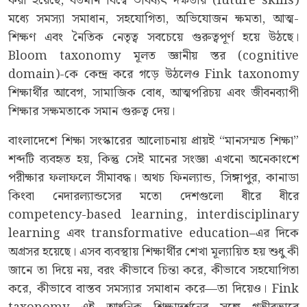
করা হয়েছে, বর্তমান বিশ্বে ভবিষ্যৎ দক্ষতার (future skills)
মধ্যে সমস্যা সমাধান, সহযোগিতা, অভিযোজন ক্ষমতা, আত্ম-
শিক্ষণ এবং নৈতিক নেতৃত্ব সবচেয়ে গুরুত্বপূর্ণ হয়ে উঠছে।
Bloom taxonomy মূলত জ্ঞানীয় স্তর (cognitive
domain)-কে কেন্দ্র করে গড়ে উঠলেও Fink taxonomy
শিক্ষার্থীর আবেগ, সামাজিক বোধ, আত্মপরিচয় এবং জীবনব্যাপী
শিক্ষার সক্ষমতাকে সমান গুরুত্ব দেয়।
বাংলাদেশে শিক্ষা সংস্কারের আলোচনায় প্রায়ই “মানসম্মত শিক্ষা”
শব্দটি ব্যবহৃত হয়, কিন্তু সেই মানের সংজ্ঞা এখনো অনেকাংশে
পরীক্ষার ফলাফলে সীমাবদ্ধ। অথচ ফিনল্যান্ড, সিঙ্গাপুর, কানাডা
কিংবা নেদারল্যান্ডসের মতো দেশগুলো ধীরে ধীরে
competency-based learning, interdisciplinary
learning এবং transformative education–এর দিকে
অগ্রসর হয়েছে। এসব ব্যবস্থায় শিক্ষার্থীর শেখা মূল্যায়িত হয় শুধু কী
জানে তা দিয়ে নয়, বরং কীভাবে চিন্তা করে, কীভাবে সহযোগিতা
করে, কীভাবে বাস্তব সমস্যার সমাধান করে—তা দিয়েও। Fink