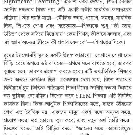
Significant Learning” প্রকাশ করে দেখান, শিক্ষা কেবল
জ্ঞানীয় দক্ষতার বিষয় নয়; এটি একটি গভীর মানবিক রূপান্তরের
প্রক্রিয়া। তাঁর ছয়টি মাত্রা—মৌলিক জ্ঞান, প্রয়োগ, সমন্বয়, মানবিক
দিক, শিখতে শেখা এবং সচেতনতা—শিক্ষাকে শুধু “কী জানা
উচিত” থেকে সরিয়ে নিয়ে যায় “কেন শিখব, কীভাবে বদলাব, এবং
এই জ্ঞান অন্যের জীবনে কী প্রভাব ফেলবে”—এই প্রশ্নের দিকে।
ব্লুমের ট্যাক্সোনমি মূলত একটি উল্লম্ব কাঠামো। সেখানে শেখা যেন
সিঁড়ি বেয়ে ওপরে ওঠার মতো—প্রথমে মনে রাখতে হবে, তারপর
বুঝতে হবে, তারপর প্রয়োগ করতে হবে। এটি তথ্যভিত্তিক শিক্ষার
জন্য অত্যন্ত কার্যকর ছিল। গবেষণায় দেখা যায়, বিংশ শতকের
দ্বিতীয়ার্ধে ব্লুম-ভিত্তিক পাঠ্যক্রম শিক্ষার্থীদের জ্ঞানীয় দক্ষতা উন্নয়নে
বড় ভূমিকা রেখেছিল। বিশেষ করে STEM শিক্ষায় এটি দীর্ঘদিন
কার্যকর ছিল। কিন্তু আধুনিক শিক্ষাবিদদের মতে, বাস্তব জীবনের
শেখা এত রৈখিক নয়। একজন মানুষ একই সঙ্গে অনুভব করে,
প্রয়োগ করে, প্রশ্ন তোলে, ভুল করে, এবং নতুন অর্থ তৈরি করে।
ফিঙ্কের মডেল তাই সিঁড়ির বদলে “জালের মতো আন্তঃসংযুক্ত