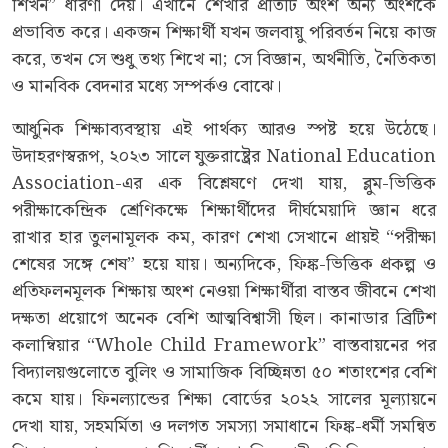
শিখন” ধারণা দেয়। এখানে শেখার প্রতিটি অংশ অন্য অংশকে
প্রভাবিত করে। একজন শিক্ষার্থী যখন জলবায়ু পরিবর্তন নিয়ে কাজ
করে, তখন সে শুধু তথ্য শিখে না; সে বিজ্ঞান, অর্থনীতি, নৈতিকতা
ও মানবিক বেদনার মধ্যে সম্পর্কও বোঝে।
আধুনিক শিক্ষাব্যবস্থায় এই পার্থক্য আরও স্পষ্ট হয়ে উঠেছে।
উদাহরণস্বরূপ, ২০২৩ সালে যুক্তরাষ্ট্রের National Education
Association-এর এক বিশ্লেষণে দেখা যায়, ব্লুম-ভিত্তিক
পরীক্ষাকেন্দ্রিক শ্রেণিকক্ষে শিক্ষার্থীদের দীর্ঘমেয়াদি জ্ঞান ধরে
রাখার হার তুলনামূলক কম, কারণ শেখা সেখানে প্রায়ই “পরীক্ষা
শেষের সঙ্গে শেষ” হয়ে যায়। অন্যদিকে, ফিঙ্ক-ভিত্তিক প্রকল্প ও
প্রতিফলনমূলক শিক্ষায় অংশ নেওয়া শিক্ষার্থীরা বাস্তব জীবনে শেখা
দক্ষতা প্রয়োগে অনেক বেশি আত্মবিশ্বাসী ছিল। কানাডার ব্রিটিশ
কলাম্বিয়ার “Whole Child Framework” বাস্তবায়নের পর
বিদ্যালয়গুলোতে বুলিং ও সামাজিক বিচ্ছিন্নতা ৫০ শতাংশের বেশি
কমে যায়। ফিনল্যান্ডের শিক্ষা বোর্ডের ২০২২ সালের মূল্যায়নে
দেখা যায়, সহমর্মিতা ও দলগত সমস্যা সমাধানে ফিঙ্ক-ধর্মী সমন্বিত