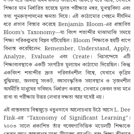
দশক ধরে আমরা এমন একটি কাঠামো আঁকড়ে ধরে আছি, যেখানে
শিক্ষার মান নির্ধারিত হয়েছে মূলত পরীক্ষার নম্বর, মুখস্থবিদ্যা এবং
তথ্য পুনরুত্পাদনের ক্ষমতা দিয়ে। এই কাঠামোর পেছনে দীর্ঘদিন
ধরে প্রভাব বিস্তার করেছে Benjamin Bloom-এর প্রস্তাবিত
Bloom’s Taxonomy—যা বিংশ শতাব্দীর মাঝামাঝি সময়ে
শিক্ষা পরিকল্পনায় বিপ্লব ঘটিয়েছিল। Bloom শিক্ষাকে ছয়টি ধাপে
বিন্যস্ত করেছিলেন: Remember, Understand, Apply,
Analyze, Evaluate এবং Create। নিঃসন্দেহে এটি
শিক্ষাব্যবস্থাকে একটি সংগঠিত মূল্যায়ন কাঠামো দিয়েছিল। কিন্তু
একবিংশ শতাব্দীর দ্রুত পরিবর্তনশীল বিশ্বে, যেখানে কৃত্রিম
বুদ্ধিমত্তা, জলবায়ু সংকট, বহুসাংস্কৃতিক সহাবস্থান ও সৃজনশীল
অর্থনীতি মানুষের ভবিষ্যৎ নির্ধারণ করছে, সেখানে কেবল তথ্য মনে
রাখা বা পরীক্ষায় উত্তর লেখার দক্ষতা আর যথেষ্ট নয়।
এই বাস্তবতায় বিশ্বজুড়ে নতুনভাবে আলোচনায় উঠে আসে L. Dee
Fink-এর “Taxonomy of Significant Learning”।
২০০৩ সালে প্রকাশিত তাঁর গবেষণাভিত্তিক মডেলটি শিক্ষাকে