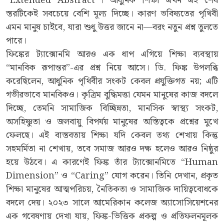
“Extended Abstract”। আধুনিক শিক্ষা এখন এই শেষ
স্তরটিকেই সবচেয়ে বেশি মূল্য দিচ্ছে। কারণ ভবিষ্যতের পৃথিবী
এমন মানুষ চাইবে, যারা শুধু উত্তর জানে না—বরং নতুন প্রশ্ন তুলতে
পারে।
ফিঙ্কের ট্যাক্সোনমি আরও এক ধাপ এগিয়ে শিক্ষা ব্যবস্থায়
“মানবিক রূপান্তর”-এর প্রশ্ন নিয়ে আসে। ডি. ফিঙ্ক উপলব্ধি
করেছিলেন, আধুনিক পৃথিবীর সংকট কেবল প্রযুক্তিগত নয়; এটি
গভীরভাবে মানবিকও। কৃত্রিম বুদ্ধিমত্তা যেমন মানুষের কাজ বদলে
দিচ্ছে, তেমনি সামাজিক বিচ্ছিন্নতা, মানসিক স্বাস্থ্য সংকট,
অসহিষ্ণুতা ও জলবায়ু বিপর্যয় মানুষের অস্তিত্বকে প্রশ্নের মুখে
ফেলছে। এই বাস্তবতায় শিক্ষা যদি কেবল তথ্য শেখায় কিন্তু
সহমর্মিতা না শেখায়, তবে সমাজ আরও দক্ষ হলেও আরও নিষ্ঠুর
হয়ে উঠবে। এ কারণেই ফিঙ্ক তাঁর ট্যাক্সোনমিতে “Human
Dimension” ও “Caring” যোগ করেন। তিনি দেখান, প্রকৃত
শিক্ষা মানুষের আত্মপরিচয়, নৈতিকতা ও সামাজিক দায়িত্ববোধকে
বদলে দেয়। ২০২৩ সালে আমেরিকান কলেজ অ্যাসোসিয়েশনের
এক গবেষণায় দেখা যায়, ফিঙ্ক-ভিত্তিক প্রকল্প ও প্রতিফলনমূলক