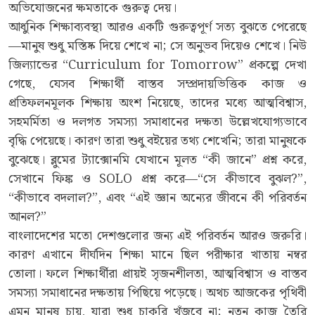
অভিযোজনের ক্ষমতাকে গুরুত্ব দেয়।
আধুনিক শিক্ষাব্যবস্থা আরও একটি গুরুত্বপূর্ণ সত্য বুঝতে পেরেছে
—মানুষ শুধু মস্তিষ্ক দিয়ে শেখে না; সে অনুভব দিয়েও শেখে। নিউ
জিল্যান্ডের “Curriculum for Tomorrow” প্রকল্পে দেখা
গেছে, যেসব শিক্ষার্থী বাস্তব সম্প্রদায়ভিত্তিক কাজ ও
প্রতিফলনমূলক শিক্ষায় অংশ নিয়েছে, তাদের মধ্যে আত্মবিশ্বাস,
সহমর্মিতা ও দলগত সমস্যা সমাধানের দক্ষতা উল্লেখযোগ্যভাবে
বৃদ্ধি পেয়েছে। কারণ তারা শুধু বইয়ের তথ্য শেখেনি; তারা মানুষকে
বুঝেছে। ব্লুমের ট্যাক্সোনমি যেখানে মূলত “কী জানে” প্রশ্ন করে,
সেখানে ফিঙ্ক ও SOLO প্রশ্ন করে—“সে কীভাবে বুঝল?”,
“কীভাবে বদলাল?”, এবং “এই জ্ঞান অন্যের জীবনে কী পরিবর্তন
আনল?”
বাংলাদেশের মতো দেশগুলোর জন্য এই পরিবর্তন আরও জরুরি।
কারণ এখানে দীর্ঘদিন শিক্ষা মানে ছিল পরীক্ষার খাতায় নম্বর
তোলা। ফলে শিক্ষার্থীরা প্রায়ই সৃজনশীলতা, আত্মবিশ্বাস ও বাস্তব
সমস্যা সমাধানের দক্ষতায় পিছিয়ে পড়েছে। অথচ আজকের পৃথিবী
এমন মানুষ চায়, যারা শুধু চাকরি খুঁজবে না; নতুন কাজ তৈরি