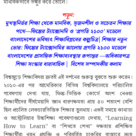
মানবিকভাবে ভঙ্গুর করে তোলে।
পড়ুন:
মুখস্থনির্ভর শিক্ষা থেকে মানবিক, সৃজনশীল ও সচেতন শিক্ষার
পথে—ফিঙ্কের ট্যাক্সোনমি ও ‘প্রগতি ২১০০’ মডেলে
বাংলাদেশের ভবিষ্যৎ শিক্ষাবিপ্লবের কল্পচিত্র│শিক্ষার নতুন
ভোর: ফিঙ্কের ট্যাক্সোনমির আলোয় প্রগতি ২১০০ মডেলে
বাংলাদেশের প্রাসঙ্গিক শিক্ষাব্যবস্থার রূপান্তর —অধিকারপত্র
শিক্ষা সংস্কার ধারাবাহিক │ বিশেষ সম্পাদকীয় কলাম
বিশ্বজুড়ে শিক্ষাবিদরা দ্রুতই এই দর্শনের গুরুত্ব বুঝতে শুরু করেন।
২০১০-এর পর আমেরিকার বিভিন্ন বিশ্ববিদ্যালয়ে পরিচালিত
গবেষণায় দেখা যায়, ফিঙ্ক-ভিত্তিক কোর্সে অংশ নেওয়া
শিক্ষার্থীদের দীর্ঘমেয়াদি জ্ঞান ধারণক্ষমতা প্রায় ৪০ শতাংশ বেশি
ছিল প্রচলিত লেকচারভিত্তিক শিক্ষার তুলনায়। একই সময়ে কানাডা
ও অস্ট্রেলিয়ার উচ্চশিক্ষা গবেষণাগুলো দেখায়, “Learning
How to Learn” বা “শিখতে শেখা” দক্ষতায় প্রশিক্ষিত
শিক্ষার্থীরা নতুন প্রযুক্তি ও পরিবর্তিত চাকরির বাজারে দ্রুত