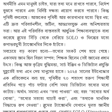
অর্থনীতি এমন মানুষই চাইত, যারা তথ্য মনে রাখতে পারবে, নির্দেশ
বুঝতে পারবে এবং নির্দিষ্ট দক্ষতা প্রয়োগ করতে পারবে। কিন্তু
পৃথিবী বদলেছে। আজকের পৃথিবী আর কারখানার মতো স্থির নয়;
এটি দ্রুত পরিবর্তনশীল, জটিল, আন্তঃসংযুক্ত এবং অনিশ্চয়তায়
ভরা। আর এই পরিবর্তিত বাস্তবতাই আধুনিক শিক্ষাব্যবস্থাকে বাধ্য
করেছে ব্লুমের সিঁড়ি থেকে বেরিয়ে SOLO ও ফিঙ্কের মতো
রূপান্তরমুখী ট্যাক্সোনমির দিকে হাঁটতে।
সবচেয়ে বড় কারণ হলো—তথ্যের সংকট শেষ হয়ে গেছে।
একসময় জ্ঞান ছিল বিরল সম্পদ; শিক্ষক ছিলেন সেই জ্ঞানের প্রধান
উৎস। কিন্তু আজ কৃত্রিম বুদ্ধিমত্তা, সার্চ ইঞ্জিন ও ডিজিটাল প্রযুক্তি
মুহূর্তেই তথ্য এনে দেয় মানুষের হাতে। ২০২৪ সালের ইউনেস্কোর
এক প্রতিবেদনে বলা হয়, পৃথিবীর ৭০ শতাংশ তরুণ শিক্ষার্থী
প্রতিদিন গড়ে পাঁচ ঘণ্টার বেশি সময় ডিজিটাল তথ্যের মধ্যে
কাটায়। অর্থাৎ সমস্যা এখন “তথ্য পাওয়া” নয়; বরং “তথ্যের অর্থ
বোঝা”, “তথ্যের সত্যতা যাচাই করা”, এবং “তথ্যকে মানবিক
সিদ্ধান্তে রূপ দেওয়া”। ব্লুমের ট্যাক্সোনমি যেখানে মূলত জ্ঞানীয়