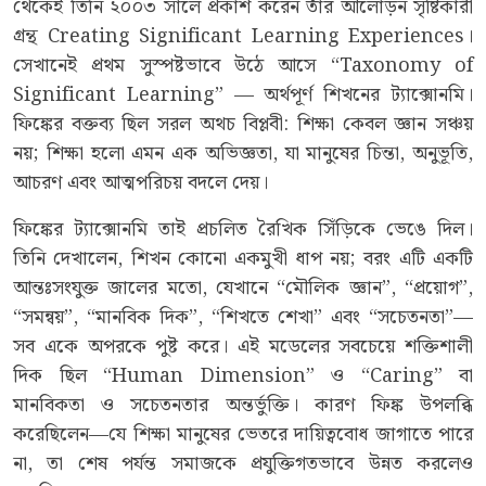
থেকেই তিনি ২০০৩ সালে প্রকাশ করেন তাঁর আলোড়ন সৃষ্টিকারী
গ্রন্থ Creating Significant Learning Experiences।
সেখানেই প্রথম সুস্পষ্টভাবে উঠে আসে “Taxonomy of
Significant Learning” — অর্থপূর্ণ শিখনের ট্যাক্সোনমি।
ফিঙ্কের বক্তব্য ছিল সরল অথচ বিপ্লবী: শিক্ষা কেবল জ্ঞান সঞ্চয়
নয়; শিক্ষা হলো এমন এক অভিজ্ঞতা, যা মানুষের চিন্তা, অনুভূতি,
আচরণ এবং আত্মপরিচয় বদলে দেয়।
ফিঙ্কের ট্যাক্সোনমি তাই প্রচলিত রৈখিক সিঁড়িকে ভেঙে দিল।
তিনি দেখালেন, শিখন কোনো একমুখী ধাপ নয়; বরং এটি একটি
আন্তঃসংযুক্ত জালের মতো, যেখানে “মৌলিক জ্ঞান”, “প্রয়োগ”,
“সমন্বয়”, “মানবিক দিক”, “শিখতে শেখা” এবং “সচেতনতা”—
সব একে অপরকে পুষ্ট করে। এই মডেলের সবচেয়ে শক্তিশালী
দিক ছিল “Human Dimension” ও “Caring” বা
মানবিকতা ও সচেতনতার অন্তর্ভুক্তি। কারণ ফিঙ্ক উপলব্ধি
করেছিলেন—যে শিক্ষা মানুষের ভেতরে দায়িত্ববোধ জাগাতে পারে
না, তা শেষ পর্যন্ত সমাজকে প্রযুক্তিগতভাবে উন্নত করলেও