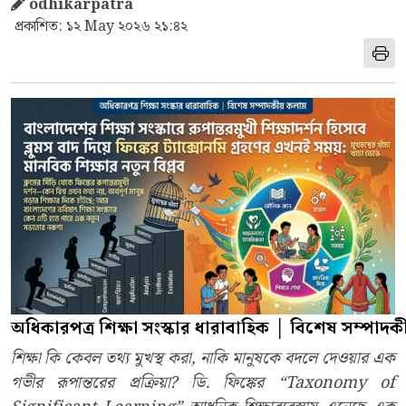
odhikarpatra
প্রকাশিত: ১২ May ২০২৬ ২১:৪২
অধিকারপত্র
শিক্ষা
সংস্কার
ধারাবাহিক
│
বিশেষ সম্পাদক
শিক্ষা কি কেবল তথ্য মুখস্থ করা, নাকি মানুষকে বদলে দেওয়ার এক
গভীর রূপান্তরের প্রক্রিয়া? ডি. ফিঙ্কের “Taxonomy of