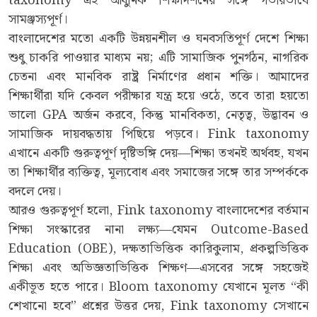
taxonomy এই আধুনিক শিক্ষাদর্শনের সঙ্গে গভীরভাবে
সামঞ্জস্যপূর্ণ।
বাংলাদেশের মতো একটি উন্নয়নশীল ও ঘনবসতিপূর্ণ দেশে শিক্ষা
শুধু চাকরি পাওয়ার মাধ্যম নয়; এটি সামাজিক পুনর্গঠন, নাগরিক
চেতনা এবং মানবিক রাষ্ট্র নির্মাণের প্রধান শক্তি। আমাদের
শিক্ষার্থীরা যদি কেবল পরীক্ষার যন্ত্র হয়ে ওঠে, তবে তারা হয়তো
ভালো GPA অর্জন করবে, কিন্তু মানবিকতা, নেতৃত্ব, উদ্ভাবন ও
সামাজিক দায়বদ্ধতায় পিছিয়ে পড়বে। Fink taxonomy
এখানে একটি গুরুত্বপূর্ণ দৃষ্টিভঙ্গি দেয়—শিক্ষা তখনই অর্থবহ, যখন
তা শিক্ষার্থীর ব্যক্তিত্ব, মূল্যবোধ এবং সমাজের সঙ্গে তার সম্পর্ককে
বদলে দেয়।
আরও গুরুত্বপূর্ণ হলো, Fink taxonomy বাংলাদেশের বর্তমান
শিক্ষা সংস্কারের নানা লক্ষ্য—যেমন Outcome-Based
Education (OBE), দক্ষতাভিত্তিক কারিকুলাম, প্রকল্পভিত্তিক
শিক্ষা এবং অভিজ্ঞতাভিত্তিক শিক্ষণ—এসবের সঙ্গে সহজেই
একীভূত হতে পারে। Bloom taxonomy যেখানে মূলত “কী
শেখানো হবে” প্রশ্নের উত্তর দেয়, Fink taxonomy সেখানে