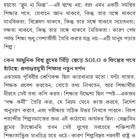
হয়তো “ব্লুম না ফিঙ্ক”—এই দ্বন্দ্বে নয়; বরং এমন একটি সমন্বিত
শিক্ষার পথে, যেখানে জ্ঞান থাকবে, কিন্তু তার সঙ্গে থাকবে
মানবিকতা; বিশ্লেষণ থাকবে, কিন্তু তার সঙ্গে থাকবে সচেতনতা;
দক্ষতা থাকবে, কিন্তু তার সঙ্গে থাকবে নৈতিকতা। কারণ শেষ
পর্যন্ত শিক্ষা শুধু পেশাজীবী তৈরি করার যন্ত্র নয়—এটি মানুষ গড়ার
শিল্প।
কেন আধুনিক বিশ্ব ব্লুমের সিঁড়ি ছেড়ে
SOLO ও ফিঙ্কের পথে
হাঁটছে: রূপান্তরমুখী শিক্ষার নতুন দর্শন
একসময় পৃথিবীর শ্রেণিকক্ষ ছিল কারখানার মতো। ঘণ্টা বাজত,
শিক্ষক প্রবেশ করতেন, বোর্ডে তথ্য লিখতেন, আর শিক্ষার্থীরা
নীরবে সেই তথ্য কপি করত। শিক্ষার উদ্দেশ্য ছিল স্পষ্ট—একজন
“দক্ষ কর্মী” তৈরি করা, যে নিয়ম মেনে কাজ করবে, নির্দেশ
অনুসরণ করবে, এবং পরীক্ষায় সঠিক উত্তর লিখতে পারবে। বিংশ
শতাব্দীর শিল্পসমাজের জন্য এই কাঠামো কার্যকর ছিল। বেঞ্জামিন
ব্লুমের ট্যাক্সোনমি তখন সেই যুগের সবচেয়ে শক্তিশালী
শিক্ষাতাত্ত্বিক মানচিত্র হয়ে ওঠে। কারণ শিল্পবিপ্লব-পরবর্তী রাষ্ট্র ও