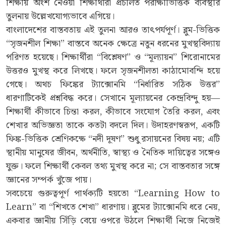
শিক্ষায় অংশ নেওয়া শিক্ষার্থীরা প্রচলিত পরীক্ষাভিত্তিক ব্যবস্থার
তুলনায় উল্লেখযোগ্যভাবে এগিয়ে।
বাংলাদেশের বাস্তবতায় এই তুলনা আরও তাৎপর্যপূর্ণ। ব্লুম-ভিত্তিক
“সৃজনশীল শিক্ষা” বাস্তবে অনেক ক্ষেত্রে নতুন ধরনের মুখস্থবিদ্যায়
পরিণত হয়েছে। শিক্ষার্থীরা “বিশ্লেষণ” ও “মূল্যায়ন” শিরোনামের
উত্তরও মুখস্থ করে লিখছে। ফলে সৃজনশীলতা কাঠামোবন্দি হয়ে
গেছে। অথচ ফিঙ্কের ট্যাক্সোনমি “নির্ধারিত সঠিক উত্তর”
ধারণাটিকেই প্রশ্নবিদ্ধ করে। সেখানে মূল্যায়নের কেন্দ্রবিন্দু হয়—
শিক্ষার্থী কীভাবে চিন্তা করল, কীভাবে সংযোগ তৈরি করল, এবং
শেখার অভিজ্ঞতা তাকে কতটা বদলে দিল। উদাহরণস্বরূপ, একটি
ফিঙ্ক-ভিত্তিক শ্রেণিকক্ষে “নদী দূষণ” শুধু রসায়নের বিষয় নয়; এটি
স্থানীয় মানুষের জীবন, অর্থনীতি, স্বাস্থ্য ও নৈতিক দায়িত্বের সঙ্গেও
যুক্ত। ফলে শিক্ষার্থী কেবল তথ্য মুখস্থ করে না; সে বাস্তবতার সঙ্গে
জ্ঞানের সম্পর্ক খুঁজে পায়।
সবচেয়ে গুরুত্বপূর্ণ পার্থক্যটি হয়তো “Learning How to
Learn” বা “শিখতে শেখা” ধারণায়। ব্লুমের ট্যাক্সোনমি ধরে নেয়,
একবার জ্ঞানীয় সিঁড়ি বেয়ে ওপরে উঠলে শিক্ষার্থী নিজে নিজেই