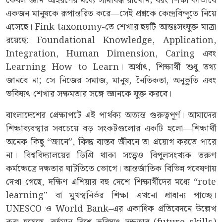
কেবল জ্ঞান আহরণের মধ্যে সীমাবদ্ধ রাখেনি; বরং শিক্ষা কীভাবে
একজন মানুষকে রূপান্তরিত করে—সেই প্রশ্নকে কেন্দ্রবিন্দুতে নিয়ে
এসেছে। Fink taxonomy-তে শেখার ছয়টি আন্তঃসংযুক্ত মাত্রা
রয়েছে: Foundational Knowledge, Application,
Integration, Human Dimension, Caring এবং
Learning How to Learn। অর্থাৎ, শিক্ষার্থী শুধু তথ্য
জানবে না; সে নিজের সমাজ, মানুষ, নৈতিকতা, অনুভূতি এবং
ভবিষ্যৎ শেখার সক্ষমতার সঙ্গে জ্ঞানকে যুক্ত করবে।
বাংলাদেশের প্রেক্ষাপটে এই পার্থক্য অত্যন্ত গুরুত্বপূর্ণ। আমাদের
শিক্ষাব্যবস্থার সবচেয়ে বড় সংকটগুলোর একটি হলো—শিক্ষার্থী
অনেক কিছু “জানে”, কিন্তু বাস্তব জীবনে তা প্রয়োগ করতে পারে
না। বিশ্ববিদ্যালয়ের ডিগ্রি থাকা সত্ত্বেও বিপুলসংখ্যক তরুণ
কর্মক্ষেত্রে দক্ষতার ঘাটতিতে ভোগে। আন্তর্জাতিক বিভিন্ন গবেষণায়
দেখা গেছে, দক্ষিণ এশিয়ার বহু দেশে শিক্ষার্থীদের মধ্যে “rote
learning” বা মুখস্থনির্ভর শিক্ষা এখনো প্রাধান্য পাচ্ছে।
UNESCO ও World Bank–এর একাধিক প্রতিবেদনে উল্লেখ