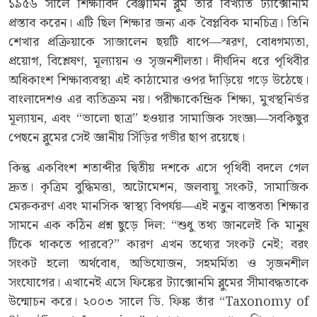
১৯৫৬ সালে শিক্ষাবিদ বেঞ্জামিন ব্লুম তাঁর বিখ্যাত ট্যাক্সোনমি
প্রস্তাব করেন। এটি ছিল শিক্ষার জন্য এক বৈপ্লবিক মানচিত্র। তিনি
শেখার প্রক্রিয়াকে সাজালেন ছয়টি ধাপে—স্মরণ, বোধগম্যতা,
প্রয়োগ, বিশ্লেষণ, মূল্যায়ন ও সৃজনশীলতা। দীর্ঘদিন ধরে পৃথিবীর
অধিকাংশ শিক্ষাব্যবস্থা এই কাঠামোর ওপর দাঁড়িয়ে গড়ে উঠেছে।
বাংলাদেশও এর ব্যতিক্রম নয়। পরীক্ষাকেন্দ্রিক শিক্ষা, মুখস্থনির্ভর
মূল্যায়ন, এবং “ভালো ছাত্র” হওয়ার সামাজিক সংজ্ঞা—সবকিছুর
পেছনে ব্লুমের সেই জ্ঞানীয় সিঁড়ির গভীর ছাপ রয়েছে।
কিন্তু একবিংশ শতাব্দীর দ্বিতীয় দশকে এসে পৃথিবী বদলে গেল
দ্রুত। কৃত্রিম বুদ্ধিমত্তা, অটোমেশন, জলবায়ু সংকট, সামাজিক
মেরুকরণ এবং মানসিক স্বাস্থ্য বিপর্যয়—এই নতুন বাস্তবতা শিক্ষার
সামনে এক কঠিন প্রশ্ন ছুড়ে দিল: “শুধু তথ্য জানলেই কি মানুষ
টিকে থাকতে পারবে?” কারণ এখন তথ্যের সংকট নেই; বরং
সংকট হলো অর্থবোধ, অভিযোজন, সহমর্মিতা ও সৃজনশীল
সংযোগের। এখানেই এসে ফিঙ্কের ট্যাক্সোনমি ব্লুমের সীমাবদ্ধতাকে
উন্মোচন করে। ২০০৩ সালে ডি. ফিঙ্ক তাঁর “Taxonomy of