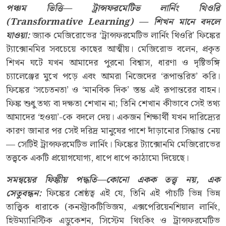
পঞ্চম ভিত্তি
—
ট্রান্সফরমেটিভ লার্নিং থিওরি
(Transformative Learning) — শিখন মানে বদলে
যাওয়া
:
জ্যাক মেজিরোভের ‘ট্রান্সফরমেটিভ লার্নিং থিওরি’ ফিঙ্কের
ট্যাক্সোনমির সবচেয়ে কাছের আত্মীয়। মেজিরোভ বলেন, প্রকৃত
শিখন ঘটে যখন আমাদের পুরনো বিশ্বাস, ধারণা ও দৃষ্টিভঙ্গি
চ্যালেঞ্জের মুখে পড়ে এবং আমরা নিজেদের ‘রূপান্তরিত’ করি।
ফিঙ্কের ‘সচেতনতা’ ও ‘মানবিক দিক’ স্তম্ভ এই রূপান্তরের বাহন।
ফিঙ্ক শুধু তথ্য বা দক্ষতা শেখান না; তিনি শেখান কীভাবে সেই তথ্য
আমাদের ‘হওয়া’-কে বদলে দেয়। একজন শিক্ষার্থী যখন দারিদ্র্যের
কারণ জানার পর সেই দরিদ্র মানুষের পাশে দাঁড়ানোর সিদ্ধান্ত নেয়
— সেটিই ট্রান্সফরমেটিভ লার্নিং। ফিঙ্কের ট্যাক্সোনমি মেজিরোভের
তত্ত্বকে একটি প্রয়োগযোগ্য, ধাপে ধাপে কাঠামো দিয়েছে।
সমন্বয়ের ফিঙ্কীয় পদ্ধতি
—
কোনো একক তত্ত্ব নয়
, এক
সেতুবন্ধন
:
ফিঙ্কের শ্রেষ্ঠত্ব এই যে, তিনি এই পাঁচটি ভিন্ন ভিন্ন
তাত্ত্বিক ধারাকে (কনস্ট্রাকটিভিজম, এক্সপেরিয়েনশিয়াল লার্নিং,
হিউম্যানিস্টিক এডুকেশন, সিস্টেম থিংকিং ও ট্রান্সফরমেটিভ