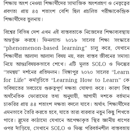
শিক্ষায় অংশ নেওয়া শিক্ষার্থীদের সামাজিক অংশগ্রহণ ও নেতৃত্বের
প্রবণতা প্রায় ৪৫ শতাংশ বেশি ছিল প্রচলিত পরীক্ষাকেন্দ্রিক
শিক্ষার্থীদের তুলনায়।
বিশ্বের বিভিন্ন দেশ এখন এই বাস্তবতাকে নিজেদের শিক্ষাব্যবস্থায়
অন্তর্ভুক্ত করছে। ফিনল্যান্ড ২০১৮ সালের শিক্ষা সংস্কারে
“phenomenon-based learning” চালু করে, যেখানে
শিক্ষার্থীরা আলাদা আলাদা বিষয় নয়, বরং বাস্তব জীবনের সমস্যা
নিয়ে আন্তঃবিষয়কভাবে শেখে। এটি মূলত SOLO ও ফিঙ্কের
“সমন্বয়” দর্শনের প্রতিফলন। সিঙ্গাপুর ২০২০ সালের “Learn
for Life” কর্মসূচিতে “Learning How to Learn” কে
ভবিষ্যতের সবচেয়ে গুরুত্বপূর্ণ দক্ষতা ঘোষণা করে। কারণ বিশ্ব
অর্থনৈতিক ফোরামের তথ্য অনুযায়ী, আগামী দশকে বর্তমান
চাকরির প্রায় ৪৪ শতাংশ দক্ষতা বদলে যাবে। অর্থাৎ শিক্ষার্থীদের
এমনভাবে তৈরি করতে হবে, যাতে তারা বারবার নতুন কিছু শিখতে
পারে। ব্লুমের কাঠামো যেখানে অপেক্ষাকৃত স্থির জ্ঞানীয় ধাপের
ওপর দাঁড়িয়ে, সেখানে SOLO ও ফিঙ্ক পরিবর্তনশীল বাস্তবতায়