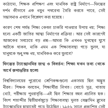
কাঠামো, শিক্ষক প্রশিক্ষণ এবং মানবিক রাষ্ট্র নির্মাণে—ফিঙ্কের
দর্শন কীভাবে এক নতুন পথরেখা তৈরি করতে পারে, সেই
সম্ভাবনাও এখানে বিশ্লেষণ করা হয়েছে।
কারণ শেষ পর্যন্ত শিক্ষা কেবল চাকরি পাওয়ার উপায় নয়; শিক্ষা
হলো একটি জাতির আত্মা নির্মাণের প্রক্রিয়া। আর সেই কারণেই
আজকের সবচেয়ে বড় প্রশ্ন—আমরা কি এখনও মুখস্থের যুগে
আটকে থাকব, নাকি এমন এক শিক্ষাব্যবস্থা গড়ে তুলব, যা
মানুষকে শুধু দক্ষ নয়, মানবিকও করে তুলবে?
ফিঙ্কের ট্যাক্সোনমির জন্ম ও বিবর্তন: শিক্ষা যখন তথ্য থেকে
অর্থে রূপান্তরিত হলো
বিশ্ববিদ্যালয়ের পুরোনো শ্রেণিকক্ষগুলো একসময় ছিল অদ্ভুত
নীরব। শিক্ষক বলতেন, শিক্ষার্থীরা লিখত। বোর্ডে সূত্র, খাতায়
নোট, পরীক্ষায় পুনরাবৃত্তি—এই ছিল শিক্ষার বহুল প্রচলিত ছক।
বিংশ শতাব্দীর দ্বিতীয়ার্ধজুড়ে শিক্ষাব্যবস্থা মূলত বেঞ্জামিন ব্লুমের
ট্যাক্সোনমির ছায়াতেই গড়ে উঠেছিল। ১৯৫৬ সালে প্রকাশিত সেই